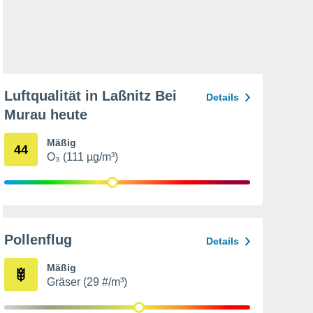
Luftqualität in Laßnitz Bei
Details
Murau heute
Mäßig
44
O₃ (111 µg/m³)
Pollenflug
Details
Mäßig
Gräser (29 #/m³)