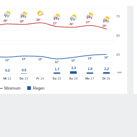
75
28°
28°
28°
27°
27°
26°
25°
50
25
14°
13°
13°
13°
13°
12°
12°
3.3
1.9
2.2
1.7
0.5
0.2
mm
Mi
12
Do
13
Fr
14
Sa
15
So
16
Mo
17
Di
18
Minimum
Regen