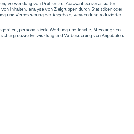
ten, verwendung von Profilen zur Auswahl personalisierter
-
31
km/h
7
-
29
km/h
6
-
21
km/h
6
-
22
km/h
on Inhalten, analyse von Zielgruppen durch Statistiken oder
ung und Verbesserung der Angebote, verwendung reduzierter
ute
, 6. August
dgeräten, personalisierte Werbung und Inhalte, Messung von
forschung sowie Entwicklung und Verbesserung von Angeboten.
Nordwesten
2 niedrig
3
-
19 km/h
LSF:
nein
Westen
1 niedrig
8
-
25 km/h
LSF:
nein
Norden
0 niedrig
4
-
22 km/h
LSF:
nein
kt
Nordwesten
0 niedrig
3
-
14 km/h
LSF:
nein
kt
Nordwesten
0 niedrig
3
-
11 km/h
LSF:
nein