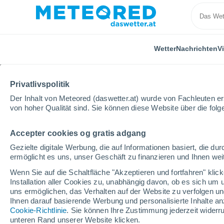
Wetter
Nachrichten
V
Privatlivspolitik
Der Inhalt von Meteored (daswetter.at) wurde von Fachleuten erst
von hoher Qualität sind. Sie können diese Website über die fol
Accepter cookies og gratis adgang
Home
Steiermark
Laßnitz Bei Murau
Gezielte digitale Werbung, die auf Informationen basiert, die 
ermöglicht es uns, unser Geschäft zu finanzieren und Ihnen weit
Das Wetter für Laßnitz
Wenn Sie auf die Schaltfläche "Akzeptieren und fortfahren" kli
Installation aller Cookies zu, unabhängig davon, ob es sich um 
21:51
Donnerstag
uns ermöglichen, das Verhalten auf der Website zu verfolgen und
Ihnen darauf basierende Werbung und personalisierte Inhalte an
Cookie-Richtlinie
. Sie können Ihre Zustimmung jederzeit widerru
teilweise bewölkt
unteren Rand unserer Website klicken.