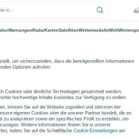
ideo
Warnungen
Radar
Karten
Satelliten
Wettermodelle
Welt
Winterspo
ellt, um sicherzustellen, dass die bereitgestellten Informationen
genden Optionen aufrufen:
durch Cookies oder ähnliche Technologien gesammelt werden,
erhin hochwertige Inhalte kostenlos zur Verfügung zu stellen.
 Bei Murau
cken, können Sie auf die Website zugreifen und stimmen der
unsere eigenen Cookies oder die unserer Partner handelt, die es
...
 zu analysieren sowie ein spezifisches Profil zu erstellen, um
zuzeigen. Weitere Informationen finden Sie in unserer
Stündlich
fen, indem Sie auf die Schaltfläche
Cookie-Einstellungen
am
Leichter Regen in den nächsten
Stunden