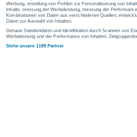
Werbung, erstellung von Profilen zur Personalisierung von Inhal
7
-
24
km/h
6
-
25
km/h
9
8
-
31
km/h
Inhalte, messung der Werbeleistung, messung der Performance v
Kombinationen von Daten aus verschiedenen Quellen, entwickl
Daten zur Auswahl von Inhalten.
Das Wetter für Laßnitz Bei Murau He
Genaue Standortdaten und Identifikation durch Scannen von En
Werbeleistung und der Performance von Inhalten, Zielgruppen
leichter Regen
30%
25°
17:00
0.2 mm
gefühlte T.
26°
Siehe unsere 1199 Partner
Gewitter
40%
22°
18:00
0.9 mm
gefühlte T.
23°
leichter Regen
30%
21°
19:00
0.3 mm
gefühlte T.
21°
teilweise bewöl
20°
20:00
gefühlte T.
20°
teilweise bewöl
19°
21:00
gefühlte T.
19°