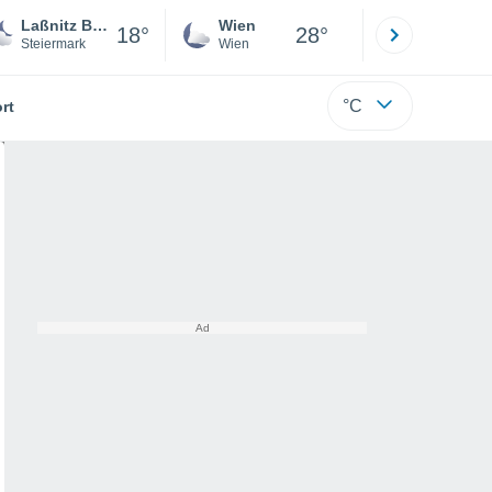
Laßnitz Bei Murau
Wien
Innsbruck
18°
28°
Steiermark
Wien
Tirol
°C
rt