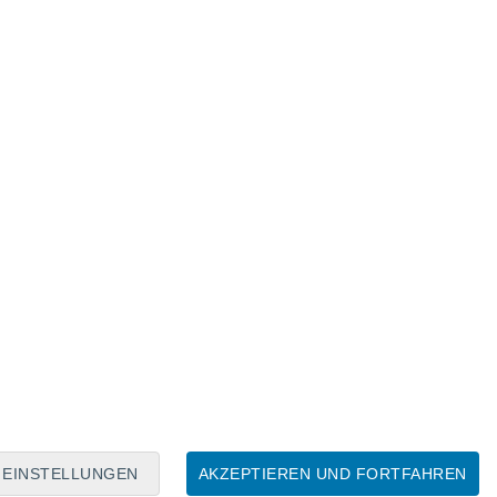
Mondkalender
Mo
Di
Mi
Do
Fr
Sa
So
6
7
8
9
10
11
12
13
14
15
16
17
18
19
EINSTELLUNGEN
AKZEPTIEREN UND FORTFAHREN
100