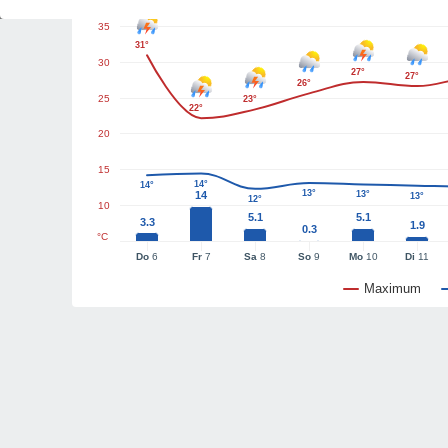
35
31°
30
27°
27°
26°
25
23°
22°
20
15
14°
14°
13°
14
13°
13°
12°
10
5.1
5.1
3.3
1.9
0.3
°C
Do
6
Fr
7
Sa
8
So
9
Mo
10
Di
11
Maximum