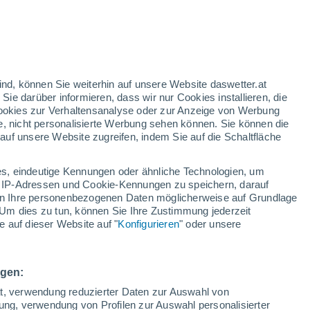
nd
:
46%
ind, können Sie weiterhin auf unsere Website daswetter.at
 Sie darüber informieren, dass wir nur Cookies installieren, die
 Cookies zur Verhaltensanalyse oder zur Anzeige von Werbung
e, nicht personalisierte Werbung sehen können. Sie können die
Bewölkung
Regenradar
Satelliten
Wettermodelle
uf unsere Website zugreifen, indem Sie auf die Schaltfläche
s, eindeutige Kennungen oder ähnliche Technologien, um
 IP-Adressen und Cookie-Kennungen zu speichern, darauf
Sonntag
Montag
Dienstag
Mittwoch
iten Ihre personenbezogenen Daten möglicherweise auf Grundlage
9. Aug
10. Aug
11. Aug
12. Aug
Um dies zu tun, können Sie Ihre Zustimmung jederzeit
 auf dieser Website auf "
Konfigurieren
" oder unsere
50%
90%
90%
70%
0.3 mm
5.1 mm
1.9 mm
0.2 mm
ngen:
26°
/
13°
27°
/
13°
27°
/
13°
28°
/
13°
ät, verwendung reduzierter Daten zur Auswahl von
bung, verwendung von Profilen zur Auswahl personalisierter