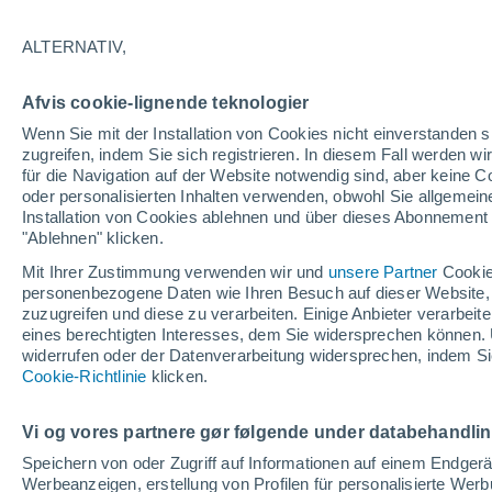
18°
ALTERNATIV,
abneh. Mo
Afvis cookie-lignende teknologier
Beleuchtet
gefühlte Temperatur 18°
Wenn Sie mit der Installation von Cookies nicht einverstanden s
zugreifen, indem Sie sich registrieren. In diesem Fall werden wir
für die Navigation auf der Website notwendig sind, aber keine
oder personalisierten Inhalten verwenden, obwohl Sie allgemein
Wetter 1 - 7 Tage
Aktuell
Vorhersagekarte für die 
Installation von Cookies ablehnen und über dieses Abonnement a
"Ablehnen" klicken.
Mit Ihrer Zustimmung verwenden wir und
unsere Partner
Cookie
personenbezogene Daten wie Ihren Besuch auf dieser Website,
Morgen
Samstag
Heute
zuzugreifen und diese zu verarbeiten. Einige Anbieter verarbe
7. Aug
8. Aug
6. Aug
eines berechtigten Interesses, dem Sie widersprechen können. 
widerrufen oder der Datenverarbeitung widersprechen, indem Sie
Cookie-Richtlinie
klicken.
90%
80%
70%
14 mm
5.1 mm
3.3 mm
Vi og vores partnere gør følgende under databehandli
22°
/
14°
23°
/
12°
29°
/
14°
Speichern von oder Zugriff auf Informationen auf einem Endger
Werbeanzeigen, erstellung von Profilen für personalisierte Wer