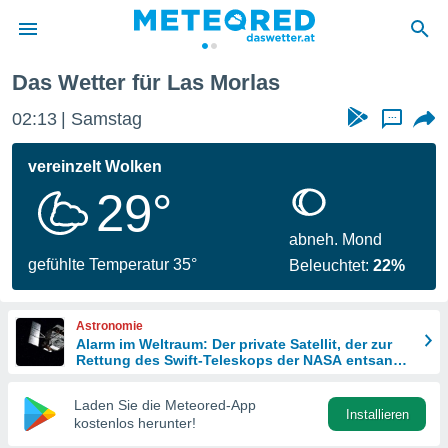
Das Wetter für Las Morlas
politik
02:13
Samstag
...
von
at) wurde
vereinzelt Wolken
uten
29°
m
llen, dass
estellten
abneh. Mond
nen von
gefühlte Temperatur 35°
Beleuchtet:
22%
tät sind.
 diese
er die
Astronomie
Optionen
Alarm im Weltraum: Der private Satellit, der zur
Rettung des Swift-Teleskops der NASA entsandt
wurde
 cookies
Laden Sie die Meteored-App
s adgang
Installieren
kostenlos herunter!
gitale