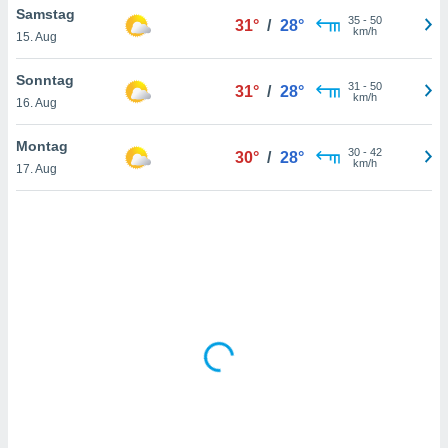
Samstag
35
-
50
31°
/
28°
km/h
15. Aug
IV,
Sonntag
31
-
50
31°
/
28°
kie-
km/h
16. Aug
er
Montag
30
-
42
30°
/
28°
it der
km/h
17. Aug
n von
cht
den sind,
 weiterhin
 Website
t
 indem Sie
ieren. In
l werden
über
, dass wir
s
, die für die
auf der
twendig