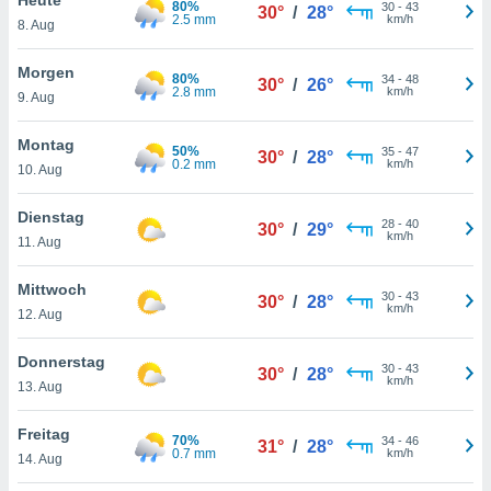
80%
okies oder
30
-
43
30°
/
28°
2.5 mm
km/h
8. Aug
 Partner
e es uns
n, das
Morgen
80%
34
-
48
30°
/
26°
uf der
2.8 mm
km/h
9. Aug
 verfolgen
lysieren
Montag
50%
35
-
47
30°
/
28°
0.2 mm
km/h
10. Aug
s Profil zu
um Ihnen
ierende
Dienstag
28
-
40
30°
/
29°
nd
km/h
11. Aug
erte Inhalte
. Weitere
Mittwoch
30
-
43
nen finden
30°
/
28°
km/h
12. Aug
rer
tlinie
. Sie
Donnerstag
e
30
-
43
30°
/
28°
km/h
 jederzeit
13. Aug
, indem Sie
altfläche
Freitag
70%
34
-
46
stellungen
31°
/
28°
0.7 mm
km/h
14. Aug
n Rand
bsite