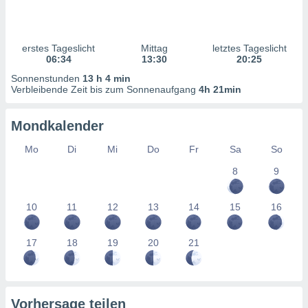
ntwicklung
serung der
g
erstes Tageslicht
Mittag
letztes Tageslicht
 Daten zur
06:34
13:30
20:25
n Inhalten.
Sonnenstunden
13 h 4 min
Verbleibende Zeit bis zum Sonnenaufgang
4h 21min
ten und
ion durch
Mondkalender
on
,
Mo
Di
Mi
Do
Fr
Sa
So
erte
8
9
d Inhalte,
on
ung und der
10
11
12
13
14
15
16
ce von
nforschung
17
18
19
20
21
icklung
serung von
.
sere 1199
Vorhersage teilen