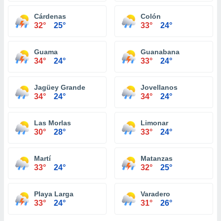
Cárdenas
Colón
32°
25°
33°
24°
Guama
Guanabana
34°
24°
33°
24°
Jagüey Grande
Jovellanos
34°
24°
34°
24°
Las Morlas
Limonar
30°
28°
33°
24°
Martí
Matanzas
33°
24°
32°
25°
Playa Larga
Varadero
33°
24°
31°
26°