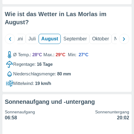
von
erte
Wie ist das Wetter in Las Morlas im
verwendung
August
?
n zur
erter
Mai
Juni
Juli
August
September
Oktober
Novembe
rstellung
n zur
ierung von
Ø Temp.:
28°C
Max.:
29°C
Min:
27°C
verwendung
n zur
Regentage:
16
Tage
Niederschlagsmenge:
80 mm
erter
essung der
Mittelwind:
19 km/h
ung,
er
ce von
Sonnenaufgang und -untergang
analyse von
n durch
Sonnenaufgang
Sonnenuntergang
 oder
06:58
20:02
onen von
nen