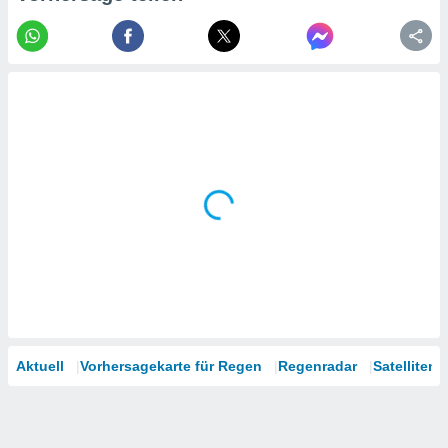
tner
Aktuell
Vorhersagekarte für Regen
Regenradar
Satelliten