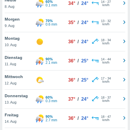
60%
okies oder
14
-
27
34°
/
24°
0.1 mm
km/h
8. Aug
 Partner
e es uns
n, das
Morgen
70%
13
-
32
35°
/
24°
uf der
0.6 mm
km/h
9. Aug
 verfolgen
lysieren
Montag
18
-
34
36°
/
24°
km/h
10. Aug
s Profil zu
um Ihnen
ierende
Dienstag
90%
14
-
44
36°
/
25°
nd
2.1 mm
km/h
11. Aug
erte Inhalte
. Weitere
Mittwoch
17
-
34
nen finden
36°
/
25°
km/h
12. Aug
rer
tlinie
. Sie
Donnerstag
e
60%
18
-
37
37°
/
24°
0.3 mm
km/h
 jederzeit
13. Aug
, indem Sie
altfläche
Freitag
90%
18
-
47
stellungen
36°
/
24°
2.7 mm
km/h
14. Aug
n Rand
bsite