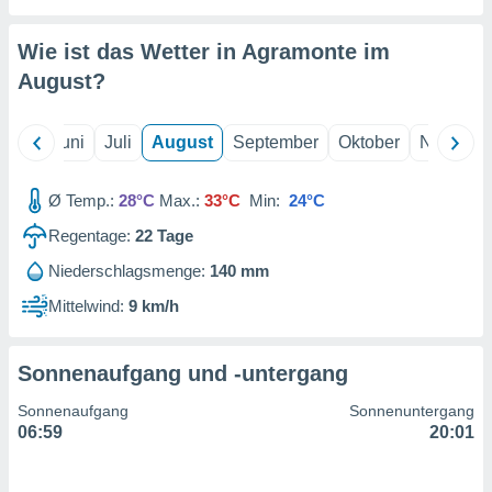
von
erte
Wie ist das Wetter in Agramonte im
verwendung
August
?
n zur
erter
Mai
Juni
Juli
August
September
Oktober
Novembe
rstellung
n zur
ierung von
Ø Temp.:
28°C
Max.:
33°C
Min:
24°C
verwendung
n zur
Regentage:
22
Tage
Niederschlagsmenge:
140 mm
erter
essung der
Mittelwind:
9 km/h
ung,
er
ce von
Sonnenaufgang und -untergang
analyse von
n durch
Sonnenaufgang
Sonnenuntergang
 oder
06:59
20:01
onen von
nen