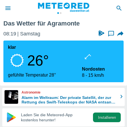
Das Wetter für Agramonte
politik
08:19
Samstag
...
von
at) wurde
klar
uten
26°
m
llen, dass
estellten
Nordosten
nen von
gefühlte Temperatur 28°
8
15 km/h
tät sind.
 diese
er die
Astronomie
Optionen
Alarm im Weltraum: Der private Satellit, der zur
Rettung des Swift-Teleskops der NASA entsandt
wurde
 cookies
Laden Sie die Meteored-App
s adgang
Installieren
kostenlos herunter!
gitale