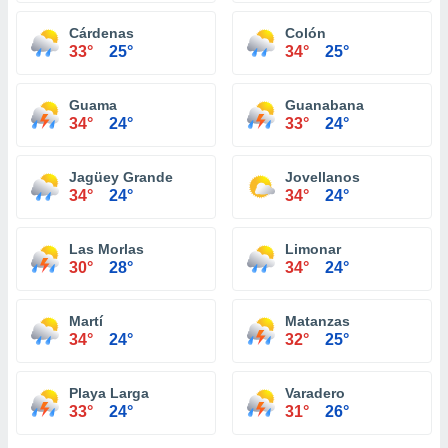
Cárdenas
Colón
33°
25°
34°
25°
Guama
Guanabana
34°
24°
33°
24°
Jagüey Grande
Jovellanos
34°
24°
34°
24°
Las Morlas
Limonar
30°
28°
34°
24°
Martí
Matanzas
34°
24°
32°
25°
Playa Larga
Varadero
33°
24°
31°
26°