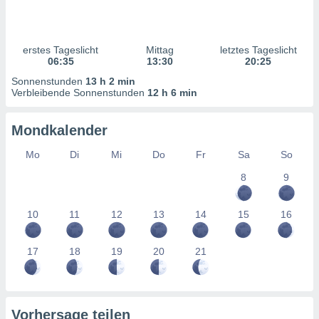
ntwicklung
serung der
g
erstes Tageslicht
Mittag
letztes Tageslicht
 Daten zur
06:35
13:30
20:25
n Inhalten.
Sonnenstunden
13 h 2 min
Verbleibende Sonnenstunden
12 h 6 min
ten und
ion durch
Mondkalender
on
,
Mo
Di
Mi
Do
Fr
Sa
So
erte
8
9
d Inhalte,
on
ung und der
10
11
12
13
14
15
16
ce von
nforschung
17
18
19
20
21
icklung
serung von
.
sere 1199
Vorhersage teilen