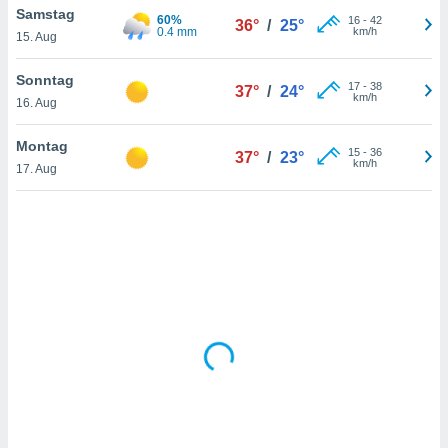
Samstag
60%
16
-
42
36°
/
25°
0.4 mm
km/h
15. Aug
IV,
Sonntag
17
-
38
37°
/
24°
kie-
km/h
16. Aug
er
Montag
15
-
36
37°
/
23°
it der
km/h
17. Aug
n von
cht
den sind,
 weiterhin
 Website
t
 indem Sie
ieren. In
l werden
über
, dass wir
s
, die für die
auf der
twendig