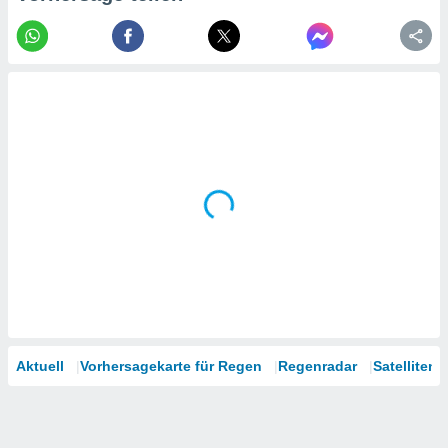
tner
Aktuell
Vorhersagekarte für Regen
Regenradar
Satelliten