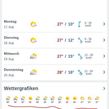
keine
r
analyse
nzeige von
Montag
der
6
-
28
27°
/
10°
km/h
erten
17. Aug
erwenden,
Dienstag
8
-
36
27°
/
12°
 nicht
km/h
18. Aug
erte
ehen
Mittwoch
e können
12
-
35
27°
/
15°
km/h
ation von
19. Aug
lehnen und
s
Donnerstag
21
-
50
28°
/
16°
t auf
km/h
20. Aug
site
 indem Sie
altfläche
Wettergrafiken
 klicken.
Zustimmung
33°
30°
30°
30°
29°
29°
31°
26°
25°
26°
27°
27°
27°
wir und
tner