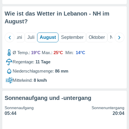
von
erte
Wie ist das Wetter in Lebanon - NH im
verwendung
August
?
n zur
erter
Mai
Juni
Juli
August
September
Oktober
Novembe
rstellung
n zur
ierung von
Ø Temp.:
19°C
Max.:
25°C
Min:
14°C
verwendung
n zur
Regentage:
11
Tage
Niederschlagsmenge:
86 mm
erter
essung der
Mittelwind:
8 km/h
ung,
er
ce von
Sonnenaufgang und -untergang
analyse von
n durch
Sonnenaufgang
Sonnenuntergang
 oder
05:44
20:04
onen von
nen