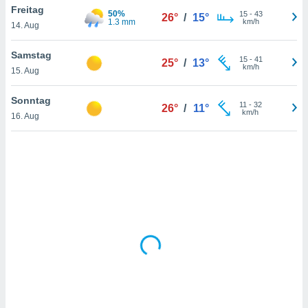
Freitag
50%
15
-
43
26°
/
15°
1.3 mm
km/h
14. Aug
IV,
Samstag
15
-
41
25°
/
13°
kie-
km/h
15. Aug
er
Sonntag
11
-
32
26°
/
11°
it der
km/h
16. Aug
n von
cht
den sind,
 weiterhin
 Website
t
 indem Sie
ieren. In
l werden
über
, dass wir
s
, die für die
auf der
twendig