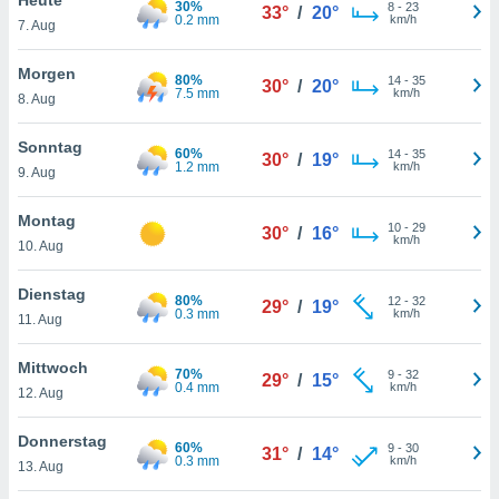
30%
okies oder
8
-
23
33°
/
20°
0.2 mm
km/h
7. Aug
 Partner
e es uns
n, das
Morgen
80%
14
-
35
30°
/
20°
uf der
7.5 mm
km/h
8. Aug
 verfolgen
lysieren
Sonntag
60%
14
-
35
30°
/
19°
1.2 mm
km/h
9. Aug
s Profil zu
um Ihnen
ierende
Montag
10
-
29
30°
/
16°
nd
km/h
10. Aug
erte Inhalte
. Weitere
Dienstag
80%
12
-
32
nen finden
29°
/
19°
0.3 mm
km/h
11. Aug
rer
tlinie
. Sie
Mittwoch
e
70%
9
-
32
29°
/
15°
0.4 mm
km/h
 jederzeit
12. Aug
, indem Sie
altfläche
Donnerstag
60%
9
-
30
stellungen
31°
/
14°
0.3 mm
km/h
13. Aug
n Rand
bsite