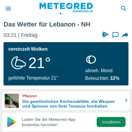
Das Wetter für Lebanon - NH
politik
03:21
Freitag
...
von
at) wurde
vereinzelt Wolken
uten
21°
m
llen, dass
estellten
abneh. Mond
nen von
gefühlte Temperatur 21°
Beleuchtet:
32%
tät sind.
 diese
er die
Pflanzen
Optionen
Die gewöhnlichen Küchenabfälle, die Wespen
und Spinnen von Ihrer Terrasse fernhalten
 cookies
Laden Sie die Meteored-App
s adgang
Installieren
kostenlos herunter!
gitale