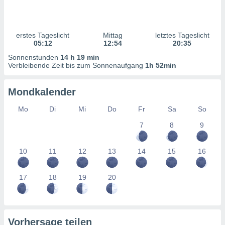
ntwicklung
serung der
g
erstes Tageslicht
Mittag
letztes Tageslicht
 Daten zur
05:12
12:54
20:35
n Inhalten.
Sonnenstunden
14 h 19 min
Verbleibende Zeit bis zum Sonnenaufgang
1h 52min
ten und
ion durch
Mondkalender
on
,
Mo
Di
Mi
Do
Fr
Sa
So
erte
7
8
9
d Inhalte,
on
ung und der
10
11
12
13
14
15
16
ce von
nforschung
17
18
19
20
icklung
serung von
.
sere 1199
Vorhersage teilen