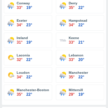
Conway
Derry
33°
19°
35°
22°
Exeter
Hampstead
34°
23°
34°
22°
Ireland
Keene
31°
19°
33°
21°
Laconia
Lebanon
32°
22°
33°
20°
Loudon
Manchester
34°
22°
35°
22°
Manchester-Boston Regional Airport
Mittersill
35°
22°
29°
19°