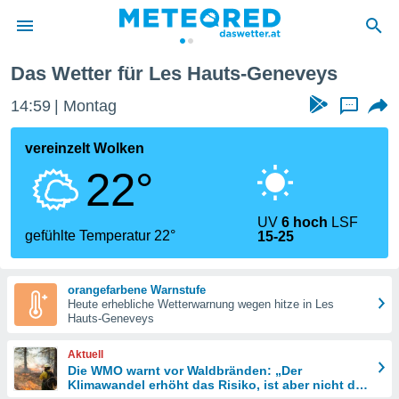
Das Wetter für Les Hauts-Geneveys
politik
14:59
Montag
...
von
at) wurde
vereinzelt Wolken
uten
22°
m
llen, dass
estellten
UV
6 hoch
LSF
nen von
gefühlte Temperatur 22°
15-25
tät sind.
 diese
er die
orangefarbene Warnstufe
Optionen
Heute erhebliche Wetterwarnung wegen hitze in Les
Hauts-Geneveys
 cookies
Aktuell
s adgang
Die WMO warnt vor Waldbränden: „Der
Klimawandel erhöht das Risiko, ist aber nicht die
gitale