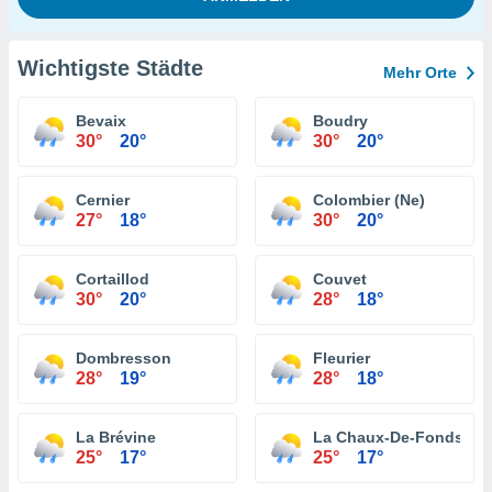
Wichtigste Städte
Mehr Orte
Bevaix
Boudry
30°
20°
30°
20°
Cernier
Colombier (Ne)
27°
18°
30°
20°
Cortaillod
Couvet
30°
20°
28°
18°
Dombresson
Fleurier
28°
19°
28°
18°
La Brévine
La Chaux-De-Fonds
25°
17°
25°
17°