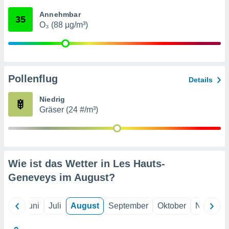
von
Annehmbar
35
erte
O₃ (88 µg/m³)
verwendung
n zur
erter
rstellung
Pollenflug
n zur
Details
ierung von
verwendung
Niedrig
n zur
Gräser (24 #/m³)
erter
essung der
ung,
er
Wie ist das Wetter in Les Hauts-
ce von
analyse von
Geneveys im
August
?
n durch
 oder
onen von
Mai
Juni
Juli
August
September
Oktober
Novembe
nen