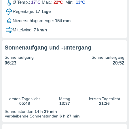
Ø Temp.:
17°C
Max.:
22°C
Min:
13°C
ntwicklung
serung der
Regentage:
17
Tage
g
Niederschlagsmenge:
154 mm
 Daten zur
Mittelwind:
7 km/h
n Inhalten.
ten und
Sonnenaufgang und -untergang
ion durch
on
Sonnenaufgang
Sonnenuntergang
,
06:23
20:52
erte
d Inhalte,
on
ung und der
ce von
erstes Tageslicht
Mittag
letztes Tageslicht
nforschung
05:48
13:37
21:26
icklung
serung von
Sonnenstunden
14 h 29 min
.
Verbleibende Sonnenstunden
6 h 27 min
sere 1199