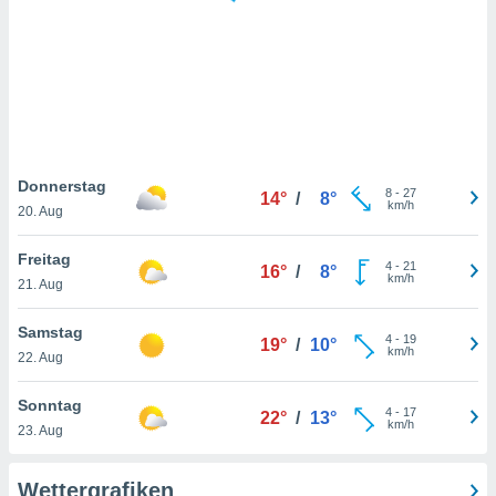
keine
r
analyse
nzeige von
der
erten
erwenden,
 nicht
Donnerstag
8
-
27
14°
/
8°
erte
km/h
20. Aug
ehen
e können
Freitag
4
-
21
ation von
16°
/
8°
km/h
21. Aug
lehnen und
s
t auf
Samstag
4
-
19
19°
/
10°
site
km/h
22. Aug
 indem Sie
altfläche
Sonntag
4
-
17
 klicken.
22°
/
13°
km/h
23. Aug
Zustimmung
wir und
Wettergrafiken
tner