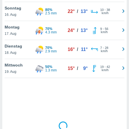
Sonntag
80%
10
-
38
22°
/
13°
2.5 mm
km/h
16. Aug
IV,
kie-
Montag
70%
9
-
56
24°
/
13°
4.3 mm
km/h
17. Aug
er
it der
Dienstag
70%
7
-
28
16°
/
11°
n von
2.9 mm
km/h
18. Aug
cht
den sind,
Mittwoch
50%
19
-
42
 weiterhin
15°
/
9°
1.3 mm
km/h
19. Aug
 Website
t
 indem Sie
ieren. In
l werden
über
, dass wir
s
, die für die
auf der
twendig