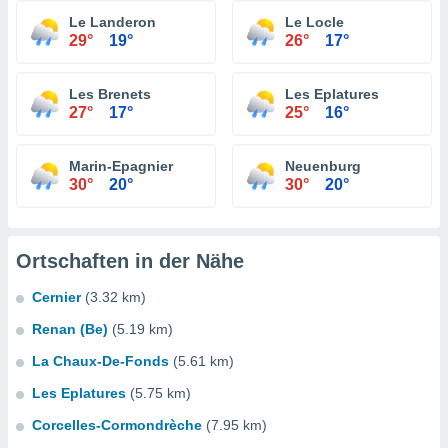
Le Landeron
Le Locle
29°
19°
26°
17°
Les Brenets
Les Eplatures
27°
17°
25°
16°
Marin-Epagnier
Neuenburg
30°
20°
30°
20°
Ortschaften in der Nähe
Cernier
(3.32 km)
Renan (Be)
(5.19 km)
La Chaux-De-Fonds
(5.61 km)
Les Eplatures
(5.75 km)
Corcelles-Cormondrèche
(7.95 km)