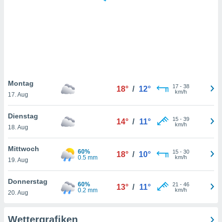
keine
r
analyse
nzeige von
der
erten
erwenden,
 nicht
Montag
17
-
38
18°
/
12°
erte
km/h
17. Aug
ehen
e können
Dienstag
15
-
39
ation von
14°
/
11°
km/h
18. Aug
lehnen und
s
t auf
Mittwoch
60%
15
-
30
18°
/
10°
site
0.5 mm
km/h
19. Aug
 indem Sie
altfläche
Donnerstag
60%
21
-
46
 klicken.
13°
/
11°
0.2 mm
km/h
20. Aug
Zustimmung
wir und
Wettergrafiken
tner