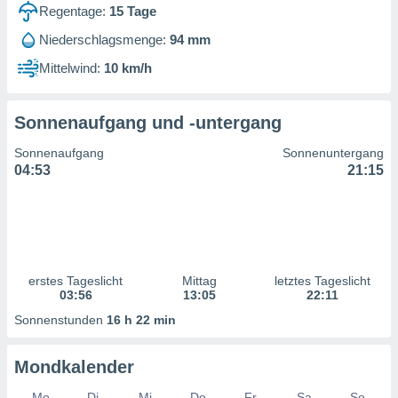
ntwicklung
Regentage:
15
Tage
serung der
Niederschlagsmenge:
94 mm
g
Mittelwind:
10 km/h
 Daten zur
n Inhalten.
Sonnenaufgang und -untergang
ten und
Sonnenaufgang
Sonnenuntergang
ion durch
04:53
21:15
on
,
erte
d Inhalte,
on
ung und der
ce von
erstes Tageslicht
Mittag
letztes Tageslicht
03:56
13:05
22:11
nforschung
Sonnenstunden
16 h 22 min
icklung
serung von
.
Mondkalender
sere 1199
Mo
Di
Mi
Do
Fr
Sa
So