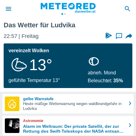
Das Wetter für Ludvika
politik
22:57
Freitag
...
von
at) wurde
vereinzelt Wolken
uten
13°
m
llen, dass
estellten
abneh. Mond
nen von
gefühlte Temperatur 13°
Beleuchtet:
35%
tät sind.
 diese
er die
gelbe Warnstufe
Optionen
Heute mäßige Wetterwarnung wegen waldbrandgefahr in
Ludvika
 cookies
Astronomie
s adgang
Alarm im Weltraum: Der private Satellit, der zur
Rettung des Swift-Teleskops der NASA entsandt
gitale