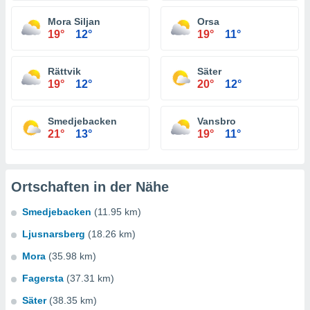
Mora Siljan
Orsa
19°
12°
19°
11°
Rättvik
Säter
19°
12°
20°
12°
Smedjebacken
Vansbro
21°
13°
19°
11°
Ortschaften in der Nähe
Smedjebacken
(11.95 km)
Ljusnarsberg
(18.26 km)
Mora
(35.98 km)
Fagersta
(37.31 km)
Säter
(38.35 km)