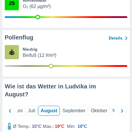
Annehmbar
von
25
O₃ (62 µg/m³)
erte
verwendung
n zur
erter
Pollenflug
Details
rstellung
n zur
Niedrig
ierung von
Beifuß (12 #/m³)
verwendung
n zur
erter
essung der
ung,
Wie ist das Wetter in Ludvika im
er
August
?
ce von
analyse von
n durch
Mai
Juni
Juli
August
September
Oktober
Novembe
 oder
onen von
Ø Temp.:
15°C
Max.:
19°C
Min:
10°C
nen