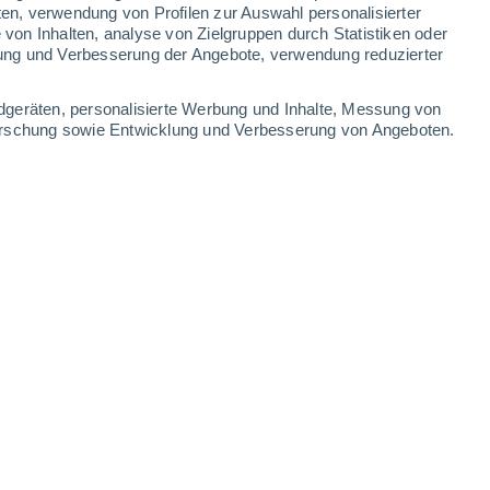
5.4 mm
0.6 mm
2 mm
4.7 mm
ten, verwendung von Profilen zur Auswahl personalisierter
on Inhalten, analyse von Zielgruppen durch Statistiken oder
29°
/
26°
30°
/
27°
30°
/
26°
30°
/
24°
ung und Verbesserung der Angebote, verwendung reduzierter
-
38
km/h
27
-
49
km/h
26
-
49
km/h
25
-
49
km/h
dgeräten, personalisierte Werbung und Inhalte, Messung von
forschung sowie Entwicklung und Verbesserung von Angeboten.
, 9. August
Osten
5 mäßig
24
-
44 km/h
LSF:
6-10
Osten
7 hoch
25
-
46 km/h
LSF:
15-25
Osten
9 sehr hoch!
25
-
47 km/h
LSF:
25-50
Osten
9 sehr hoch!
26
-
48 km/h
LSF:
25-50