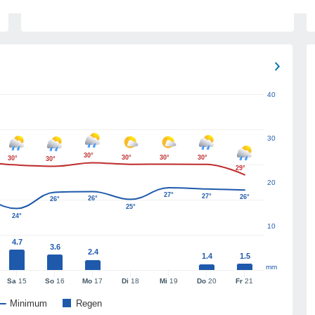
40
30
30°
30°
30°
30°
30°
30°
29°
20
27°
27°
26°
26°
26°
25°
24°
10
4.7
3.6
2.4
1.4
1.5
mm
Sa
15
So
16
Mo
17
Di
18
Mi
19
Do
20
Fr
21
Minimum
Regen