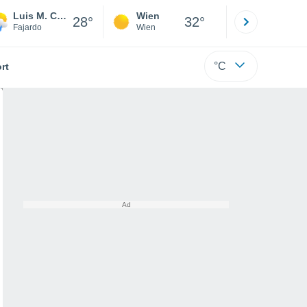
Luis M. Cintron
Wien
Innsbruck
28°
32°
Fajardo
Wien
Tirol
°C
rt