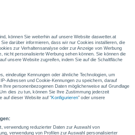
gelbe Warnstufe
Heute mäßige Wetterwarnung wegen
hitze in Luis M. Cintron
ind, können Sie weiterhin auf unsere Website daswetter.at
 Sie darüber informieren, dass wir nur Cookies installieren, die
 Cookies zur Verhaltensanalyse oder zur Anzeige von Werbung
e, nicht personalisierte Werbung sehen können. Sie können die
uf unsere Website zugreifen, indem Sie auf die Schaltfläche
ur
dt
s, eindeutige Kennungen oder ähnliche Technologien, um
arte für Regen
Satelliten
Wettermodelle
 IP-Adressen und Cookie-Kennungen zu speichern, darauf
iten Ihre personenbezogenen Daten möglicherweise auf Grundlage
Um dies zu tun, können Sie Ihre Zustimmung jederzeit
 auf dieser Website auf "
Konfigurieren
" oder unsere
ittwoch
Donnerstag
Freitag
Samstag
12. Aug
13. Aug
14. Aug
15. Aug
ngen:
ät, verwendung reduzierter Daten zur Auswahl von
bung, verwendung von Profilen zur Auswahl personalisierter
90%
70%
70%
80%