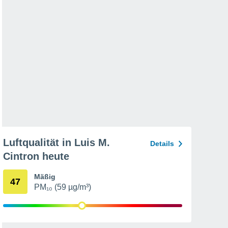
Luftqualität in Luis M.
Details
Cintron heute
Mäßig
47
PM₁₀ (59 µg/m³)