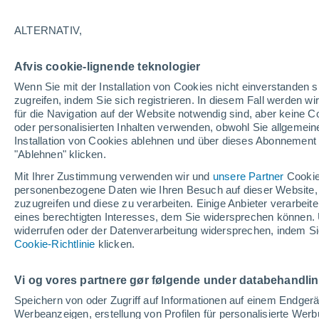
28°
ALTERNATIV,
70%
Afvis cookie-lignende teknologier
gefühlte Temperatur 33°
0.3 mm
Wenn Sie mit der Installation von Cookies nicht einverstanden s
zugreifen, indem Sie sich registrieren. In diesem Fall werden wir
für die Navigation auf der Website notwendig sind, aber keine
oder personalisierten Inhalten verwenden, obwohl Sie allgemein
Astronomie
Installation von Cookies ablehnen und über dieses Abonnement a
Alarm im Weltraum: Der private Satellit, der z
Rettung des Swift-Teleskops der NASA entsan
"Ablehnen" klicken.
wurde
Mit Ihrer Zustimmung verwenden wir und
unsere Partner
Cookie
Wetter 1 - 7 Tage
Regenradar
Aktuell
Vorhersagek
personenbezogene Daten wie Ihren Besuch auf dieser Website,
zuzugreifen und diese zu verarbeiten. Einige Anbieter verarbe
eines berechtigten Interesses, dem Sie widersprechen können. 
widerrufen oder der Datenverarbeitung widersprechen, indem Sie
Morgen
Dienstag
M
Cookie-Richtlinie
Heute
klicken.
10. Aug
11. Aug
9. Aug
Vi og vores partnere gør følgende under databehandli
Speichern von oder Zugriff auf Informationen auf einem Endger
Werbeanzeigen, erstellung von Profilen für personalisierte Wer
70%
90%
90%