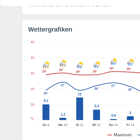
Verbleibende Sonnenstunden
9 h 16 min
Wettergrafiken
40
35
30°
30°
30°
29°
29°
29°
30
27°
27°
25
26°
26°
25°
12
8.1
20
5.4
2
1.2
0.6
°C
So
9
Mo
10
Di
11
Mi
12
Do
13
Fr
14
Maximum