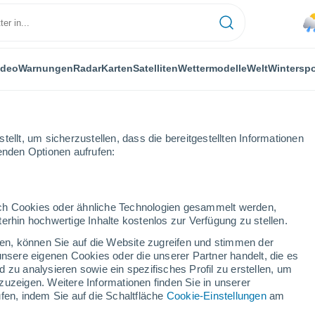
ideo
Warnungen
Radar
Karten
Satelliten
Wettermodelle
Welt
Winterspo
ellt, um sicherzustellen, dass die bereitgestellten Informationen
genden Optionen aufrufen:
intron
durch Cookies oder ähnliche Technologien gesammelt werden,
erhin hochwertige Inhalte kostenlos zur Verfügung zu stellen.
Cintron
cken, können Sie auf die Website zugreifen und stimmen der
unsere eigenen Cookies oder die unserer Partner handelt, die es
...
 zu analysieren sowie ein spezifisches Profil zu erstellen, um
zuzeigen. Weitere Informationen finden Sie in unserer
Stündlich
fen, indem Sie auf die Schaltfläche
Cookie-Einstellungen
am
Leichter Regen in den nächsten
Stunden