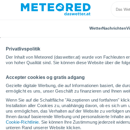
Wetter
Nachrichten
V
Privatlivspolitik
Der Inhalt von Meteored (daswetter.at) wurde von Fachleuten erst
von hoher Qualität sind. Sie können diese Website über die fol
Accepter cookies og gratis adgang
Home
Puerto Rico
Gemeinde Fajardo
Luis M. C
Gezielte digitale Werbung, die auf Informationen basiert, die 
ermöglicht es uns, unser Geschäft zu finanzieren und Ihnen weit
Das Wetter für Luis M. 
Wenn Sie auf die Schaltfläche "Akzeptieren und fortfahren" kli
Installation aller Cookies zu, unabhängig davon, ob es sich um 
09:59
Sonntag
uns ermöglichen, das Verhalten auf der Website zu verfolgen und
Ihnen darauf basierende Werbung und personalisierte Inhalte an
Cookie-Richtlinie
. Sie können Ihre Zustimmung jederzeit widerru
leichter Regen
unteren Rand unserer Website klicken.