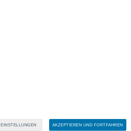
Mondkalender
Mo
Di
Mi
Do
Fr
Sa
So
9
10
11
12
13
14
15
16
17
18
19
20
21
22
EINSTELLUNGEN
AKZEPTIEREN UND FORTFAHREN