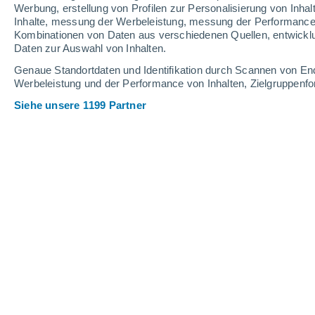
1.2 mm
12 mm
8.1 mm
Werbung, erstellung von Profilen zur Personalisierung von Inhal
Inhalte, messung der Werbeleistung, messung der Performance v
30°
/
27°
29°
/
25°
29°
/
25°
Kombinationen von Daten aus verschiedenen Quellen, entwickl
Daten zur Auswahl von Inhalten.
20
-
38
km/h
19
-
40
km/h
19
26
-
49
km/h
Genaue Standortdaten und Identifikation durch Scannen von En
Werbeleistung und der Performance von Inhalten, Zielgruppen
Siehe unsere 1199 Partner
Das Wetter für Luis M. Cintron Heute
leichter Regen
70%
28°
10:00
0.3 mm
gefühlte T.
33°
leichter Regen
60%
28°
11:00
0.3 mm
gefühlte T.
33°
leichter Regen
60%
29°
12:00
0.3 mm
gefühlte T.
33°
leichter Regen
50%
29°
13:00
0.3 mm
gefühlte T.
34°