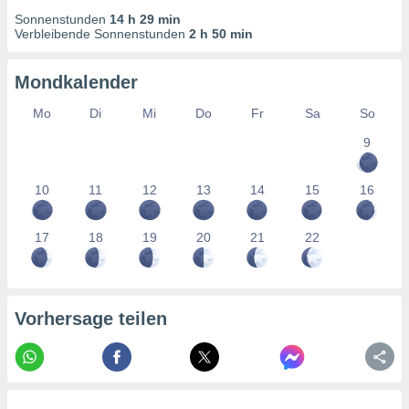
tner
Sonnenstunden
14 h 29 min
Verbleibende Sonnenstunden
2 h 50 min
Mondkalender
Mo
Di
Mi
Do
Fr
Sa
So
9
10
11
12
13
14
15
16
17
18
19
20
21
22
Vorhersage teilen