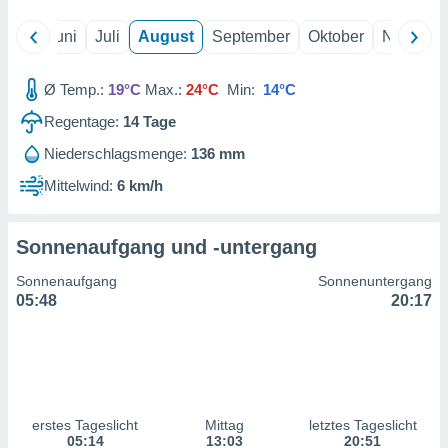
ntwicklung
serung der
Mai
Juni
Juli
August
September
Oktober
Novembe
g
 Daten zur
Ø Temp.:
19°C
Max.:
24°C
Min:
14°C
n Inhalten.
Regentage:
14
Tage
Niederschlagsmenge:
136 mm
ten und
ion durch
Mittelwind:
6 km/h
on
,
erte
Sonnenaufgang und -untergang
d Inhalte,
on
Sonnenaufgang
Sonnenuntergang
ung und der
05:48
20:17
ce von
nforschung
icklung
serung von
.
erstes Tageslicht
Mittag
letztes Tageslicht
sere 1199
05:14
13:03
20:51