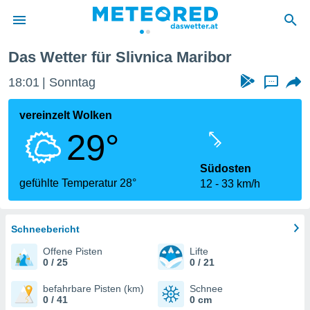
Das Wetter für Slivnica Maribor
politik
18:01
Sonntag
...
von
at) wurde
vereinzelt Wolken
uten
29°
m
llen, dass
estellten
Südosten
nen von
gefühlte Temperatur 28°
12
33 km/h
tät sind.
 diese
er die
Optionen
Schneebericht
Offene Pisten
Lifte
0 / 25
0 / 21
 cookies
s adgang
befahrbare Pisten (km)
Schnee
0 / 41
0 cm
gitale