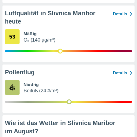
von
erte
Luftqualität in Slivnica Maribor
Details
verwendung
heute
n zur
Mäßig
erter
53
O₃ (140 µg/m³)
rstellung
n zur
ierung von
verwendung
n zur
Pollenflug
Details
erter
essung der
Niedrig
ung,
Beifuß (24 #/m³)
er
ce von
analyse von
n durch
 oder
Wie ist das Wetter in Slivnica Maribor
onen von
im
August
?
nen