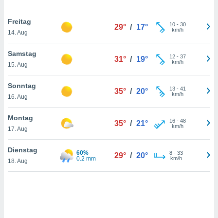
Freitag
10
-
30
IV,
29°
/
17°
km/h
14. Aug
kie-
Samstag
12
-
37
31°
/
19°
km/h
er
15. Aug
it der
Sonntag
n von
13
-
41
35°
/
20°
km/h
cht
16. Aug
den sind,
 weiterhin
Montag
16
-
48
35°
/
21°
 Website
km/h
17. Aug
t
 indem Sie
Dienstag
ieren. In
60%
8
-
33
29°
/
20°
0.2 mm
km/h
l werden
18. Aug
über
, dass wir
s
, die für die
auf der
twendig