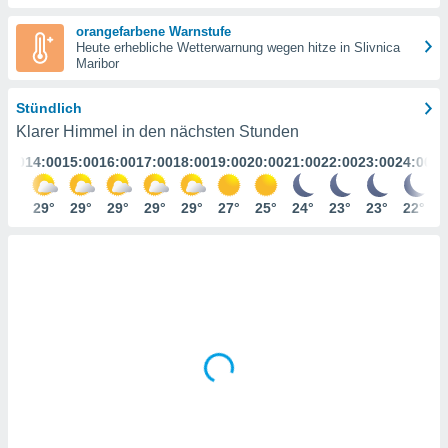
ie auf
en basiert,
orangefarbene Warnstufe
Cookies
Heute erhebliche Wetterwarnung wegen hitze in Slivnica
che
Maribor
en
 werden,
Stündlich
 es uns,
AKZEPTIEREN
Klarer Himmel in den nächsten Stunden
häft zu
UND
n und Ihnen
3:00
14:00
15:00
16:00
17:00
18:00
19:00
20:00
21:00
22:00
23:00
24:00
FORTFAHREN
hochwertige
tenlos zur
28°
29°
29°
29°
29°
29°
27°
25°
24°
23°
23°
22°
u stellen.
EINSTELLUNGEN
uf die
he
en und
 klicken,
 auf die
greifen und
er
 aller
,
 davon, ob
 unsere