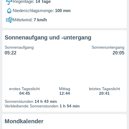
Regentage:
14
Tage
ntwicklung
serung der
Niederschlagsmenge:
100 mm
g
Mittelwind:
7 km/h
 Daten zur
n Inhalten.
Sonnenaufgang und -untergang
ten und
Sonnenaufgang
Sonnenuntergang
ion durch
05:22
20:05
on
,
erte
d Inhalte,
on
ung und der
ce von
erstes Tageslicht
Mittag
letztes Tageslicht
04:45
12:44
20:41
nforschung
Sonnenstunden
14 h 43 min
icklung
Verbleibende Sonnenstunden
1 h 54 min
serung von
.
Mondkalender
sere 1199