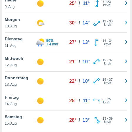
okies oder
7
-
23
25°
/
11°
km/h
9. Aug
 Partner
e es uns
n, das
Morgen
12
-
33
30°
/
14°
uf der
km/h
10. Aug
 verfolgen
lysieren
Dienstag
50%
14
-
34
27°
/
13°
1.4 mm
km/h
11. Aug
s Profil zu
um Ihnen
ierende
Mittwoch
15
-
37
21°
/
10°
nd
km/h
12. Aug
erte Inhalte
. Weitere
Donnerstag
14
-
37
nen finden
22°
/
10°
km/h
13. Aug
rer
tlinie
. Sie
Freitag
e
8
-
25
25°
/
11°
km/h
 jederzeit
14. Aug
, indem Sie
altfläche
Samstag
13
-
39
stellungen
28°
/
13°
km/h
15. Aug
n Rand
bsite