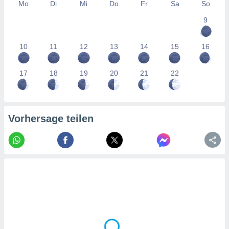
tner
Mo
Di
Mi
Do
Fr
Sa
So
9
10
11
12
13
14
15
16
17
18
19
20
21
22
Vorhersage teilen