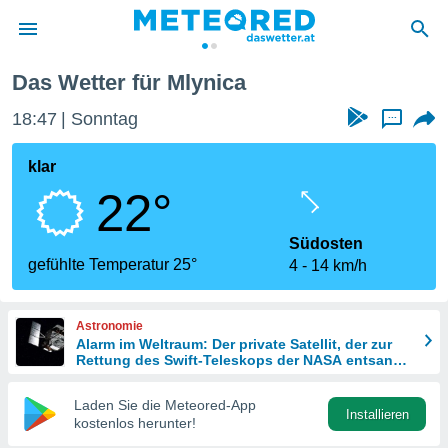
Das Wetter für Mlynica
politik
18:47
Sonntag
...
von
at) wurde
klar
uten
22°
m
llen, dass
estellten
Südosten
nen von
gefühlte Temperatur 25°
4
14 km/h
tät sind.
 diese
er die
Astronomie
Optionen
Alarm im Weltraum: Der private Satellit, der zur
Rettung des Swift-Teleskops der NASA entsandt
wurde
 cookies
Laden Sie die Meteored-App
s adgang
Installieren
kostenlos herunter!
gitale