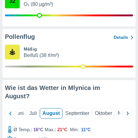
32
von
O₃ (80 µg/m³)
erte
verwendung
n zur
erter
Pollenflug
Details
rstellung
n zur
Mäßig
ierung von
Beifuß (38 #/m³)
verwendung
n zur
erter
essung der
Wie ist das Wetter in Mlynica im
ung,
er
August
?
ce von
analyse von
n durch
Mai
Juni
Juli
August
September
Oktober
Novembe
 oder
onen von
Ø Temp.:
16°C
Max.:
21°C
Min:
11°C
nen