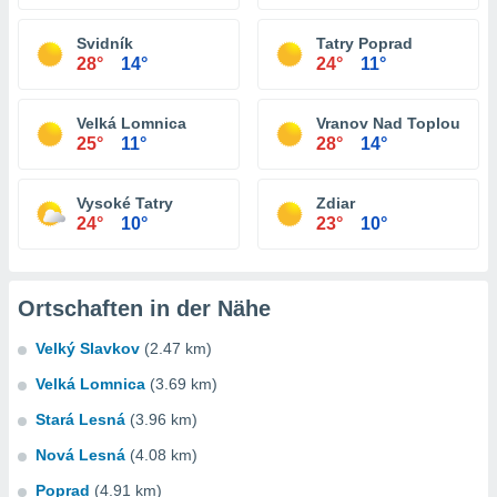
Svidník
Tatry Poprad
28°
14°
24°
11°
Velká Lomnica
Vranov Nad Toplou
25°
11°
28°
14°
Vysoké Tatry
Zdiar
24°
10°
23°
10°
Ortschaften in der Nähe
Velký Slavkov
(2.47 km)
Velká Lomnica
(3.69 km)
Stará Lesná
(3.96 km)
Nová Lesná
(4.08 km)
Poprad
(4.91 km)