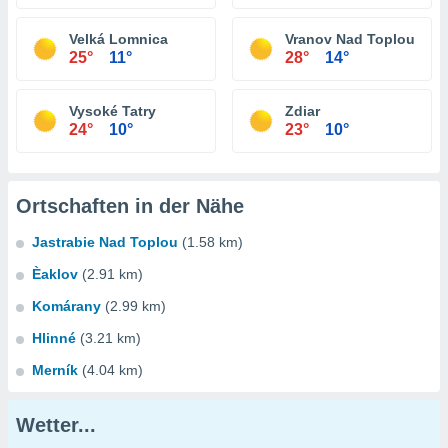
Velká Lomnica
Vranov Nad Toplou
25°
11°
28°
14°
Vysoké Tatry
Zdiar
24°
10°
23°
10°
Ortschaften in der Nähe
Jastrabie Nad Toplou
(1.58 km)
Èaklov
(2.91 km)
Komárany
(2.99 km)
Hlinné
(3.21 km)
Merník
(4.04 km)
Wetter...