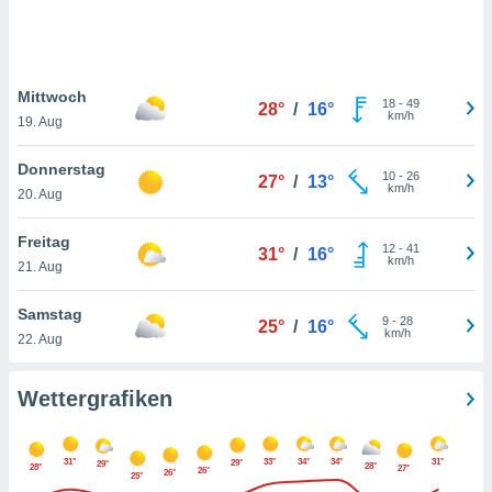
keine
r
analyse
nzeige von
Mittwoch
der
18
-
49
28°
/
16°
km/h
erten
19. Aug
erwenden,
Donnerstag
10
-
26
27°
/
13°
 nicht
km/h
20. Aug
erte
ehen
Freitag
e können
12
-
41
31°
/
16°
km/h
ation von
21. Aug
lehnen und
s
Samstag
9
-
28
25°
/
16°
t auf
km/h
22. Aug
site
 indem Sie
altfläche
Wettergrafiken
 klicken.
Zustimmung
31°
33°
34°
34°
31°
29°
wir und
29°
28°
28°
27°
26°
26°
25°
tner