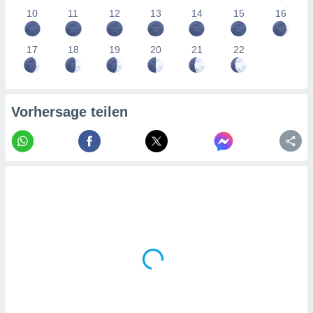
tner
10
11
12
13
14
15
16
17
18
19
20
21
22
Vorhersage teilen