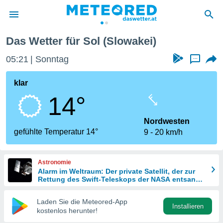
Das Wetter für Sol (Slowakei)
politik
05:21
Sonntag
...
von
at) wurde
klar
uten
14°
m
llen, dass
estellten
Nordwesten
nen von
gefühlte Temperatur 14°
9
20 km/h
tät sind.
 diese
er die
Astronomie
Optionen
Alarm im Weltraum: Der private Satellit, der zur
Rettung des Swift-Teleskops der NASA entsandt
wurde
 cookies
Laden Sie die Meteored-App
s adgang
Installieren
kostenlos herunter!
gitale