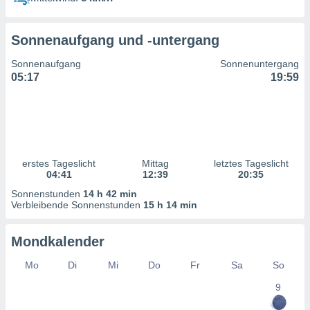
ntwicklung
serung der
Sonnenaufgang und -untergang
g
 Daten zur
Sonnenaufgang
Sonnenuntergang
n Inhalten.
05:17
19:59
ten und
ion durch
on
,
erte
erstes Tageslicht
Mittag
letztes Tageslicht
d Inhalte,
04:41
12:39
20:35
on
Sonnenstunden
14 h 42 min
ung und der
Verbleibende Sonnenstunden
15 h 14 min
ce von
nforschung
Mondkalender
icklung
serung von
Mo
Di
Mi
Do
Fr
Sa
So
.
9
sere 1199