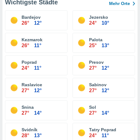
Wichtigste Städte
Mehr Orte
Bardejov
Jezersko
26°
12°
24°
10°
Kezmarok
Palota
26°
11°
25°
13°
Poprad
Presov
24°
11°
27°
12°
Raslavice
Sabinov
27°
12°
27°
12°
Snina
Sol
27°
14°
27°
14°
Svidník
Tatry Poprad
28°
13°
24°
11°