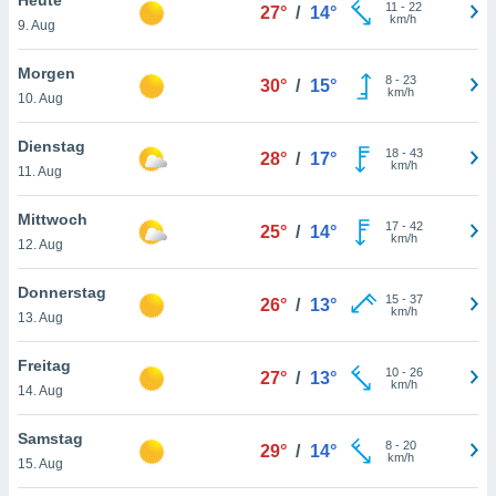
okies oder
11
-
22
27°
/
14°
km/h
9. Aug
 Partner
e es uns
n, das
Morgen
8
-
23
30°
/
15°
uf der
km/h
10. Aug
 verfolgen
lysieren
Dienstag
18
-
43
28°
/
17°
km/h
11. Aug
s Profil zu
um Ihnen
ierende
Mittwoch
17
-
42
25°
/
14°
nd
km/h
12. Aug
erte Inhalte
. Weitere
Donnerstag
15
-
37
nen finden
26°
/
13°
km/h
13. Aug
rer
tlinie
. Sie
Freitag
e
10
-
26
27°
/
13°
km/h
 jederzeit
14. Aug
, indem Sie
altfläche
Samstag
8
-
20
stellungen
29°
/
14°
km/h
15. Aug
n Rand
bsite