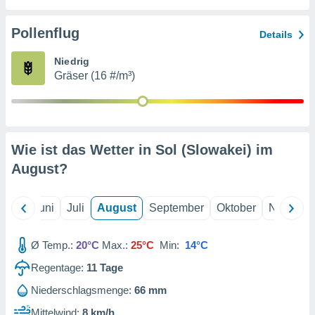
von
erte
Pollenflug
Details
verwendung
n zur
Niedrig
Gräser (16 #/m³)
erter
rstellung
n zur
ierung von
verwendung
Wie ist das Wetter in Sol (Slowakei) im
n zur
August
?
erter
essung der
ung,
Mai
Juni
Juli
August
September
Oktober
Novembe
er
ce von
analyse von
Ø Temp.:
20°C
Max.:
25°C
Min:
14°C
n durch
Regentage:
11
Tage
 oder
onen von
Niederschlagsmenge:
66 mm
nen
Mittelwind:
8 km/h