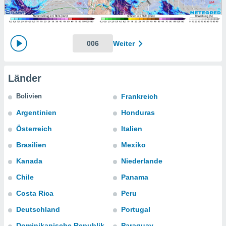
ie auf
en basiert,
Cookies
che
en
006
Weiter
 werden,
 es uns,
AKZEPTIEREN
häft zu
UND
Länder
n und Ihnen
FORTFAHREN
hochwertige
Bolivien
Frankreich
tenlos zur
u stellen.
EINSTELLUNGEN
Argentinien
Honduras
uf die
Österreich
Italien
he
en und
Brasilien
Mexiko
 klicken,
Kanada
Niederlande
 auf die
greifen und
Chile
Panama
er
 aller
Costa Rica
Peru
,
Deutschland
Portugal
 davon, ob
 unsere
Dominikanische Republik
Paraguay