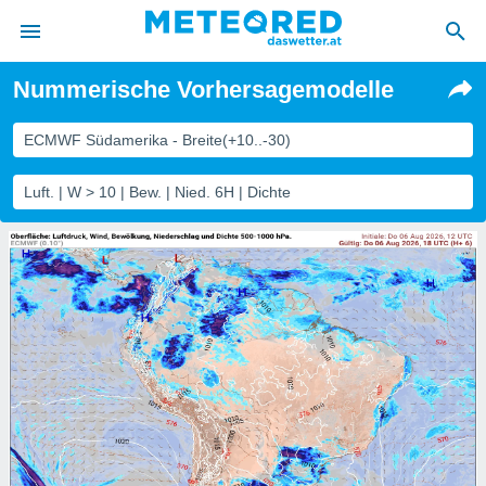
Nummerische Vorhersagemodelle
politik
von
ECMWF Südamerika - Breite(+10..-30)
at) wurde
Luft. | W > 10 | Bew. | Nied. 6H | Dichte
uten
m
llen, dass
estellten
nen von
tät sind.
 diese
er die
Optionen
 cookies
s adgang
gitale