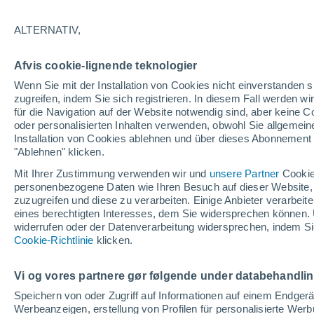
ALTERNATIV,
Italien
Afvis cookie-lignende teknologier
ECMWF
Wenn Sie mit der Installation von Cookies nicht einverstanden s
zugreifen, indem Sie sich registrieren. In diesem Fall werden wir
GFS
für die Navigation auf der Website notwendig sind, aber keine
oder personalisierten Inhalten verwenden, obwohl Sie allgemein
ECMWF Europa
Installation von Cookies ablehnen und über dieses Abonnement a
"Ablehnen" klicken.
GFS Europa
Mit Ihrer Zustimmung verwenden wir und
unsere Partner
Cookie
personenbezogene Daten wie Ihren Besuch auf dieser Website,
zuzugreifen und diese zu verarbeiten. Einige Anbieter verarbe
eines berechtigten Interesses, dem Sie widersprechen können. 
widerrufen oder der Datenverarbeitung widersprechen, indem Sie
Cookie-Richtlinie
klicken.
Vi og vores partnere gør følgende under databehandli
Speichern von oder Zugriff auf Informationen auf einem Endger
Werbeanzeigen, erstellung von Profilen für personalisierte Wer