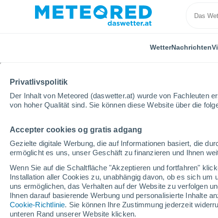
Wetter
Nachrichten
V
Privatlivspolitik
Der Inhalt von Meteored (daswetter.at) wurde von Fachleuten erst
von hoher Qualität sind. Sie können diese Website über die fol
Accepter cookies og gratis adgang
Home
Wettermodelle
Wettermodelle Italien - ECMW
Gezielte digitale Werbung, die auf Informationen basiert, die 
ermöglicht es uns, unser Geschäft zu finanzieren und Ihnen weit
Nummerische Vorhersag
Wenn Sie auf die Schaltfläche "Akzeptieren und fortfahren" kli
Installation aller Cookies zu, unabhängig davon, ob es sich um 
uns ermöglichen, das Verhalten auf der Website zu verfolgen und
LUFT. | W > 10
NIEDERSCH.
AKKUMULIERTE
Ihnen darauf basierende Werbung und personalisierte Inhalte an
| BEW. | NIED.
N SCHNEE
Cookie-Richtlinie
. Sie können Ihre Zustimmung jederzeit widerru
unteren Rand unserer Website klicken.
6H | DICHTE