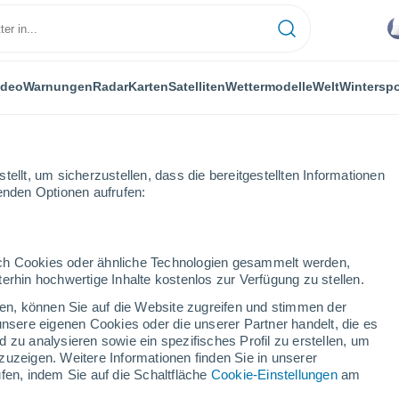
ideo
Warnungen
Radar
Karten
Satelliten
Wettermodelle
Welt
Winterspo
ellt, um sicherzustellen, dass die bereitgestellten Informationen
genden Optionen aufrufen:
F Italien
durch Cookies oder ähnliche Technologien gesammelt werden,
erhin hochwertige Inhalte kostenlos zur Verfügung zu stellen.
emodelle
cken, können Sie auf die Website zugreifen und stimmen der
unsere eigenen Cookies oder die unserer Partner handelt, die es
 zu analysieren sowie ein spezifisches Profil zu erstellen, um
TEMPERATUR
GEOP. 850 HPA |
GEOP. 500 HPA |
WIND 10M |
zuzeigen. Weitere Informationen finden Sie in unserer
2M
TEMP.
DRUCK | TEMP.
DRUCK
fen, indem Sie auf die Schaltfläche
Cookie-Einstellungen
am