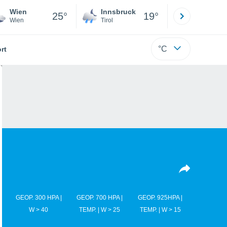
Wien
Innsbruck
Salzburg
25°
19°
Wien
Tirol
Salzburg
°C
rt
GEOP. 300 HPA |
GEOP. 700 HPA |
GEOP. 925HPA |
W > 40
TEMP. | W > 25
TEMP. | W > 15