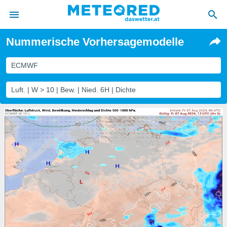
Nummerische Vorhersagemodelle
politik
von
ECMWF
at) wurde
Luft. | W > 10 | Bew. | Nied. 6H | Dichte
uten
m
llen, dass
estellten
nen von
tät sind.
 diese
er die
Optionen
 cookies
s adgang
gitale