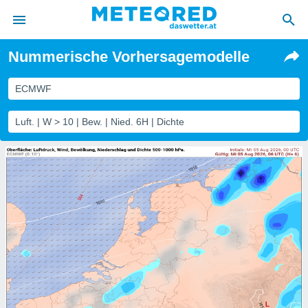
Nummerische Vorhersagemodelle
politik
von
ECMWF
at) wurde
Luft. | W > 10 | Bew. | Nied. 6H | Dichte
uten
m
llen, dass
estellten
nen von
tät sind.
 diese
er die
Optionen
 cookies
s adgang
gitale