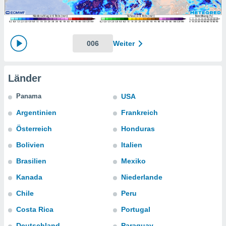
ie auf
en basiert,
Cookies
che
en
006
Weiter
 werden,
 es uns,
AKZEPTIEREN
häft zu
UND
Länder
n und Ihnen
FORTFAHREN
hochwertige
Panama
USA
tenlos zur
u stellen.
EINSTELLUNGEN
Argentinien
Frankreich
uf die
Österreich
Honduras
he
en und
Bolivien
Italien
 klicken,
Brasilien
Mexiko
 auf die
greifen und
Kanada
Niederlande
er
 aller
Chile
Peru
,
Costa Rica
Portugal
 davon, ob
 unsere
Deutschland
Paraguay