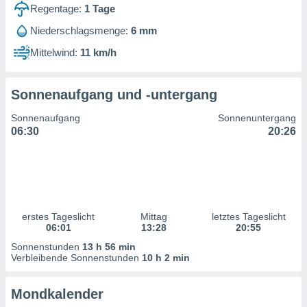
ntwicklung
Regentage:
1
Tage
serung der
Niederschlagsmenge:
6 mm
g
Mittelwind:
11 km/h
 Daten zur
n Inhalten.
Sonnenaufgang und -untergang
ten und
Sonnenaufgang
Sonnenuntergang
ion durch
06:30
20:26
on
,
erte
d Inhalte,
on
ung und der
ce von
erstes Tageslicht
Mittag
letztes Tageslicht
06:01
13:28
20:55
nforschung
Sonnenstunden
13 h 56 min
icklung
Verbleibende Sonnenstunden
10 h 2 min
serung von
.
Mondkalender
sere 1199