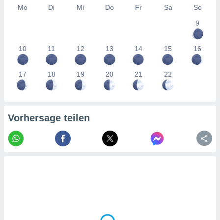
tner
Mo
Di
Mi
Do
Fr
Sa
So
9
10
11
12
13
14
15
16
17
18
19
20
21
22
Vorhersage teilen