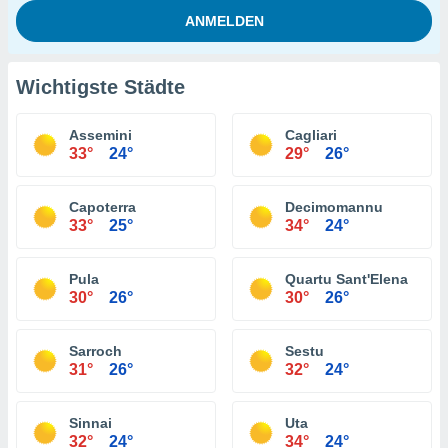
Wichtigste Städte
Assemini
Cagliari
33°
24°
29°
26°
Capoterra
Decimomannu
33°
25°
34°
24°
Pula
Quartu Sant'Elena
30°
26°
30°
26°
Sarroch
Sestu
31°
26°
32°
24°
Sinnai
Uta
32°
24°
34°
24°