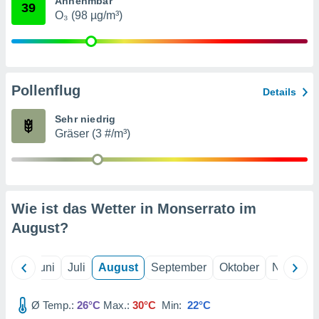
Annehmbar
von
39
O₃ (98 µg/m³)
erte
verwendung
n zur
erter
Pollenflug
Details
rstellung
n zur
Sehr niedrig
ierung von
Gräser (3 #/m³)
verwendung
n zur
erter
essung der
ung,
Wie ist das Wetter in Monserrato im
er
August
?
ce von
analyse von
n durch
Mai
Juni
Juli
August
September
Oktober
Novembe
 oder
onen von
Ø Temp.:
26°C
Max.:
30°C
Min:
22°C
nen