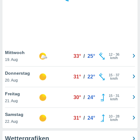
keine
r
analyse
nzeige von
der
erten
erwenden,
 nicht
Mittwoch
12
-
36
33°
/
25°
erte
km/h
19. Aug
ehen
e können
Donnerstag
15
-
37
ation von
31°
/
22°
km/h
20. Aug
lehnen und
s
t auf
Freitag
15
-
31
30°
/
24°
site
km/h
21. Aug
 indem Sie
altfläche
Samstag
10
-
28
 klicken.
31°
/
24°
km/h
22. Aug
Zustimmung
wir und
Wettergrafiken
tner