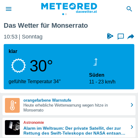
Das Wetter für Monserrato
politik
10:53
Sonntag
...
von
at) wurde
klar
uten
30°
m
llen, dass
estellten
Süden
nen von
gefühlte Temperatur 34°
11
23 km/h
tät sind.
 diese
er die
orangefarbene Warnstufe
Optionen
Heute erhebliche Wetterwarnung wegen hitze in
Monserrato
 cookies
Astronomie
s adgang
Alarm im Weltraum: Der private Satellit, der zur
Rettung des Swift-Teleskops der NASA entsandt
gitale