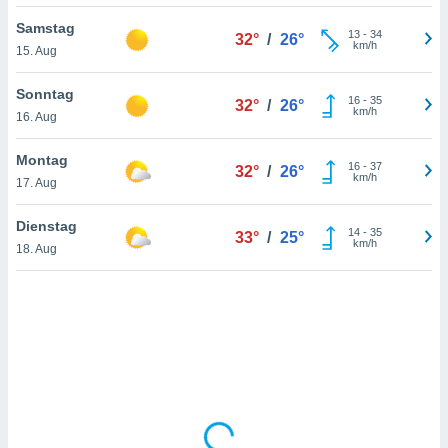
Samstag
13
-
34
32°
/
26°
km/h
15. Aug
IV,
kie-
Sonntag
16
-
35
32°
/
26°
km/h
16. Aug
er
it der
Montag
16
-
37
32°
/
26°
n von
km/h
17. Aug
cht
den sind,
Dienstag
14
-
35
 weiterhin
33°
/
25°
km/h
18. Aug
 Website
t
 indem Sie
ieren. In
l werden
über
, dass wir
s
, die für die
auf der
twendig