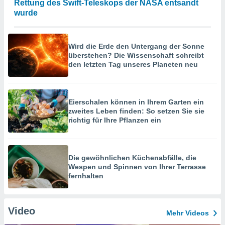
Rettung des Swift-Teleskops der NASA entsandt
wurde
Wird die Erde den Untergang der Sonne
überstehen? Die Wissenschaft schreibt
den letzten Tag unseres Planeten neu
Eierschalen können in Ihrem Garten ein
zweites Leben finden: So setzen Sie sie
richtig für Ihre Pflanzen ein
Die gewöhnlichen Küchenabfälle, die
Wespen und Spinnen von Ihrer Terrasse
fernhalten
Video
Mehr Videos