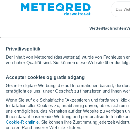
Wetter
Nachrichten
V
Privatlivspolitik
Der Inhalt von Meteored (daswetter.at) wurde von Fachleuten erst
von hoher Qualität sind. Sie können diese Website über die fol
Accepter cookies og gratis adgang
Home
Italien
Metropolitanstadt Messina
Montal
Gezielte digitale Werbung, die auf Informationen basiert, die 
ermöglicht es uns, unser Geschäft zu finanzieren und Ihnen weit
Das Wetter für Montalb
Wenn Sie auf die Schaltfläche "Akzeptieren und fortfahren" kli
Installation aller Cookies zu, unabhängig davon, ob es sich um 
18:24
Donnerstag
uns ermöglichen, das Verhalten auf der Website zu verfolgen und
Ihnen darauf basierende Werbung und personalisierte Inhalte an
Cookie-Richtlinie
. Sie können Ihre Zustimmung jederzeit widerru
vereinzelt Wolken
unteren Rand unserer Website klicken.