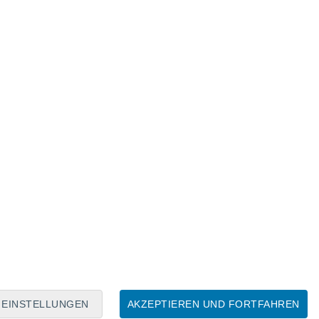
Mondkalender
Mo
Di
Mi
Do
Fr
Sa
So
6
7
8
9
10
11
12
13
14
15
16
17
18
19
EINSTELLUNGEN
AKZEPTIEREN UND FORTFAHREN