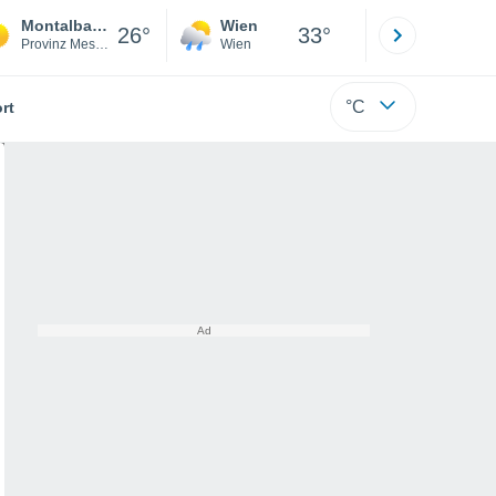
Montalbano Elicona
Wien
Innsbruck
26°
33°
Provinz Messina
Wien
Tirol
°C
rt