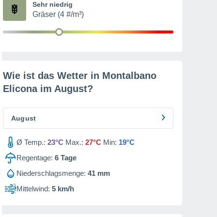
Sehr niedrig
Gräser (4 #/m³)
Wie ist das Wetter in Montalbano
Elicona im
August
?
August
Ø Temp.:
23°C
Max.:
27°C
Min:
19°C
Regentage:
6
Tage
Niederschlagsmenge:
41 mm
Mittelwind:
5 km/h