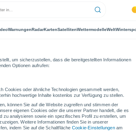
ideo
Warnungen
Radar
Karten
Satelliten
Wettermodelle
Welt
Winterspo
ellt, um sicherzustellen, dass die bereitgestellten Informationen
genden Optionen aufrufen:
bano Elicona
durch Cookies oder ähnliche Technologien gesammelt werden,
erhin hochwertige Inhalte kostenlos zur Verfügung zu stellen.
ano Elicona
cken, können Sie auf die Website zugreifen und stimmen der
unsere eigenen Cookies oder die unserer Partner handelt, die es
...
 zu analysieren sowie ein spezifisches Profil zu erstellen, um
zuzeigen. Weitere Informationen finden Sie in unserer
Stündlich
fen, indem Sie auf die Schaltfläche
Cookie-Einstellungen
am
Bewölkter Himmel für die
nächsten Stunden