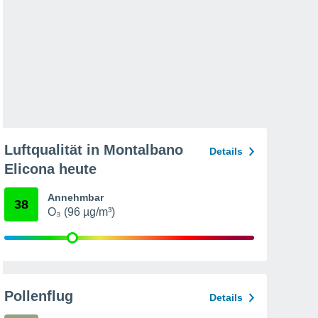
Luftqualität in Montalbano
Details
Elicona heute
Annehmbar
38
O₃ (96 µg/m³)
Pollenflug
Details