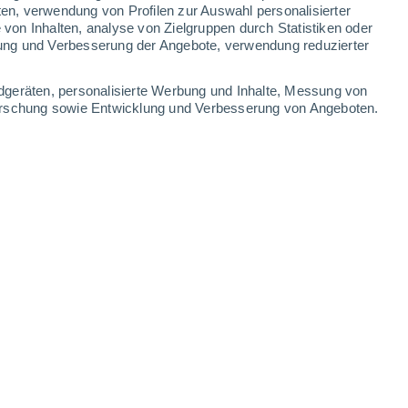
0.2 mm
0.2 mm
ten, verwendung von Profilen zur Auswahl personalisierter
on Inhalten, analyse von Zielgruppen durch Statistiken oder
30°
/
21°
30°
/
21°
31°
/
21°
31°
/
21°
ung und Verbesserung der Angebote, verwendung reduzierter
-
31
km/h
10
-
33
km/h
11
-
33
km/h
11
-
35
km/h
dgeräten, personalisierte Werbung und Inhalte, Messung von
forschung sowie Entwicklung und Verbesserung von Angeboten.
eute
, 6. August
Nordosten
3 mäßig
7
-
23 km/h
LSF:
6-10
ken
Norden
1 niedrig
6
-
23 km/h
LSF:
nein
Norden
0 niedrig
6
-
19 km/h
LSF:
nein
ken
Norden
0 niedrig
4
-
16 km/h
LSF:
nein