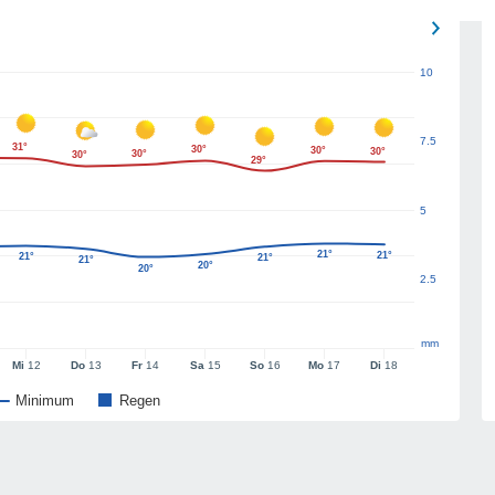
10
7.5
31°
30°
30°
30°
30°
30°
29°
5
21°
21°
21°
21°
21°
20°
20°
2.5
mm
Mi
12
Do
13
Fr
14
Sa
15
So
16
Mo
17
Di
18
Minimum
Regen