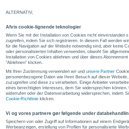
27°
ALTERNATIV,
Norden
Afvis cookie-lignende teknologier
gefühlte Temperatur 28°
6
-
23 km/
Wenn Sie mit der Installation von Cookies nicht einverstanden s
zugreifen, indem Sie sich registrieren. In diesem Fall werden wir
für die Navigation auf der Website notwendig sind, aber keine
oder personalisierten Inhalten verwenden, obwohl Sie allgemein
Pflanzen
Installation von Cookies ablehnen und über dieses Abonnement a
Die gewöhnlichen Küchenabfälle, die Wespe
Spinnen von Ihrer Terrasse fernhalten
"Ablehnen" klicken.
Mit Ihrer Zustimmung verwenden wir und
unsere Partner
Cookie
Wetter 1 - 7 Tage
Aktuell
Vorhersagekarte für die 
personenbezogene Daten wie Ihren Besuch auf dieser Website,
zuzugreifen und diese zu verarbeiten. Einige Anbieter verarbe
eines berechtigten Interesses, dem Sie widersprechen können. 
widerrufen oder der Datenverarbeitung widersprechen, indem Sie
Morgen
Samstag
Cookie-Richtlinie
Heute
klicken.
7. Aug
8. Aug
6. Aug
Vi og vores partnere gør følgende under databehandli
Speichern von oder Zugriff auf Informationen auf einem Endger
Werbeanzeigen, erstellung von Profilen für personalisierte Wer
90%