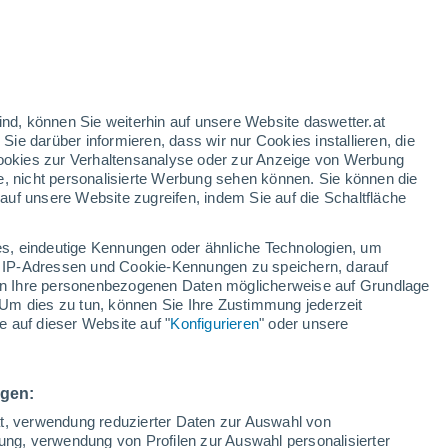
orangefarbene Warnstufe
Heute erhebliche Wetterwarnung
wegen hitze in Montalbano Elicona
h
ind, können Sie weiterhin auf unsere Website daswetter.at
 Sie darüber informieren, dass wir nur Cookies installieren, die
 Cookies zur Verhaltensanalyse oder zur Anzeige von Werbung
e, nicht personalisierte Werbung sehen können. Sie können die
uf unsere Website zugreifen, indem Sie auf die Schaltfläche
n und
s, eindeutige Kennungen oder ähnliche Technologien, um
Bewölkung
Regenradar
Satelliten
Wettermodelle
 IP-Adressen und Cookie-Kennungen zu speichern, darauf
iten Ihre personenbezogenen Daten möglicherweise auf Grundlage
Um dies zu tun, können Sie Ihre Zustimmung jederzeit
 auf dieser Website auf "
Konfigurieren
" oder unsere
Sonntag
Montag
Dienstag
Mittwoch
9. Aug
10. Aug
11. Aug
12. Aug
ngen:
ät, verwendung reduzierter Daten zur Auswahl von
bung, verwendung von Profilen zur Auswahl personalisierter
60%
30%