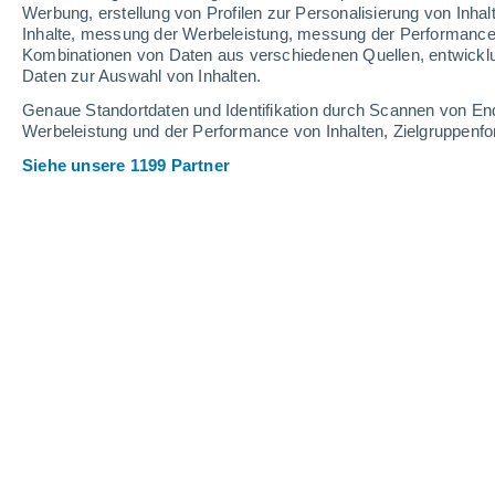
2.1 mm
Werbung, erstellung von Profilen zur Personalisierung von Inhal
Inhalte, messung der Werbeleistung, messung der Performance v
30°
/
20°
30°
/
20°
29°
/
22°
Kombinationen von Daten aus verschiedenen Quellen, entwickl
Daten zur Auswahl von Inhalten.
11
-
32
km/h
10
-
31
km/h
10
10
-
32
km/h
Genaue Standortdaten und Identifikation durch Scannen von En
Werbeleistung und der Performance von Inhalten, Zielgruppen
Siehe unsere 1199 Partner
Das Wetter für Montalbano Elicona H
leichter Regen
40%
27°
17:00
0.1 mm
gefühlte T.
29°
vereinzelt Wol
27°
18:00
gefühlte T.
28°
klar
26°
19:00
gefühlte T.
27°
vereinzelt Wol
24°
20:00
gefühlte T.
25°