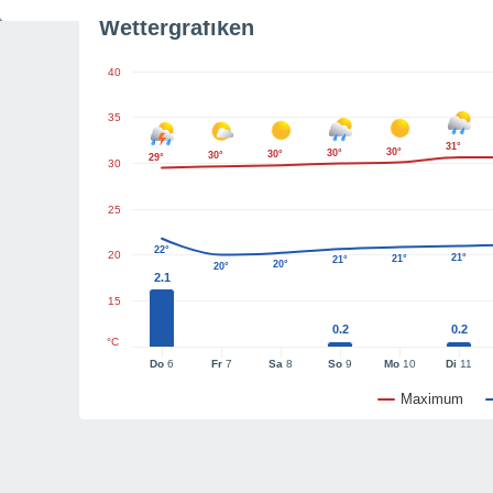
Wettergrafiken
40
35
31°
30°
30°
30°
30°
29°
30
25
22°
20
21°
21°
21°
20°
20°
2.1
15
0.2
0.2
°C
Do
6
Fr
7
Sa
8
So
9
Mo
10
Di
11
Maximum