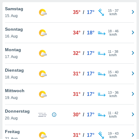
okies oder
 Partner
Samstag
15
-
37
35°
/
17°
e es uns
km/h
15. Aug
n, das
uf der
Sonntag
18
-
46
 verfolgen
34°
/
18°
km/h
16. Aug
lysieren
s Profil zu
Montag
11
-
38
32°
/
17°
um Ihnen
km/h
17. Aug
ierende
nd
Dienstag
15
-
40
erte Inhalte
31°
/
17°
km/h
18. Aug
. Weitere
nen finden
Mittwoch
rer
13
-
36
31°
/
17°
km/h
tlinie
. Sie
19. Aug
e
 jederzeit
Donnerstag
11
-
42
, indem Sie
30°
/
17°
km/h
20. Aug
altfläche
stellungen
Freitag
n Rand
19
-
43
31°
/
17°
km/h
bsite
21. Aug