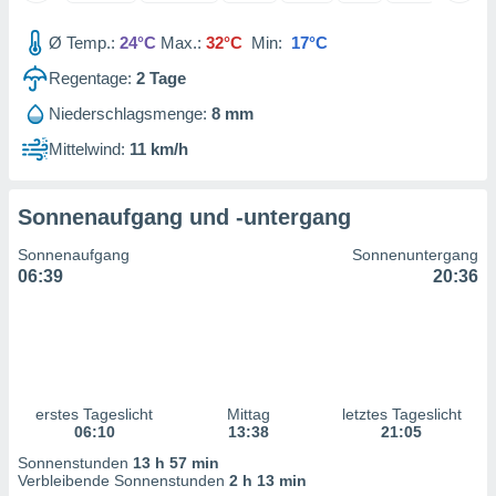
 jederzeit
oder der
Ø Temp.:
24°C
Max.:
32°C
Min:
17°C
beitung
hen, indem
Regentage:
2
Tage
ser
f "
Niederschlagsmenge:
8 mm
en
" oder
Mittelwind:
11 km/h
tlinie
Sonnenaufgang und -untergang
es
Sonnenaufgang
Sonnenuntergang
gør
06:39
20:36
 under
ndlingen:
von oder
nen auf
erät,
g
erstes Tageslicht
Mittag
letztes Tageslicht
06:10
13:38
21:05
 Daten zur
on
Sonnenstunden
13 h 57 min
igen,
Verbleibende Sonnenstunden
2 h 13 min