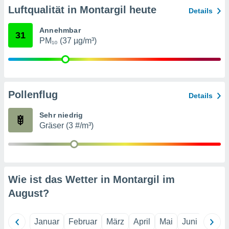
indeutige
Luftqualität in Montargil heute
Details
 oder
Annehmbar
31
en, um
PM₁₀ (37 µg/m³)
ezogene
Ihren
 dieser
P-Adressen
-
Pollenflug
 zu
Details
 darauf
n und diese
Sehr niedrig
ten. Einige
Gräser (3 #/m³)
rarbeiten
ezogenen
icherweise
age eines
Wie ist das Wetter in Montargil im
en
August
?
, dem Sie
hen
 dies zu
 Sie Ihre
Januar
Februar
März
April
Mai
Juni
Juli