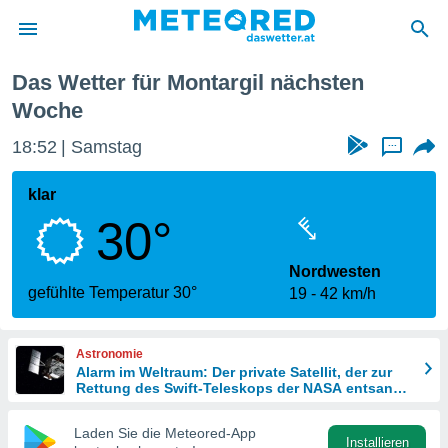
Woche
Das Wetter für Montargil nächsten
politik
Woche
von
18:52
Samstag
...
at) wurde
uten
klar
m
llen, dass
30°
estellten
nen von
Nordwesten
tät sind.
gefühlte Temperatur 30°
 diese
19
42 km/h
er die
Optionen
Astronomie
Alarm im Weltraum: Der private Satellit, der zur
Rettung des Swift-Teleskops der NASA entsandt
 cookies
wurde
s adgang
Laden Sie die Meteored-App
gitale
Installieren