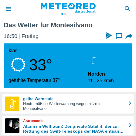
Das Wetter für Montesilvano
politik
16:50
Freitag
...
von
at) wurde
klar
uten
33°
m
llen, dass
estellten
Norden
nen von
gefühlte Temperatur 37°
11
25 km/h
tät sind.
 diese
er die
gelbe Warnstufe
Optionen
Heute mäßige Wetterwarnung wegen hitze in
Montesilvano
 cookies
Astronomie
s adgang
Alarm im Weltraum: Der private Satellit, der zur
Rettung des Swift-Teleskops der NASA entsandt
gitale