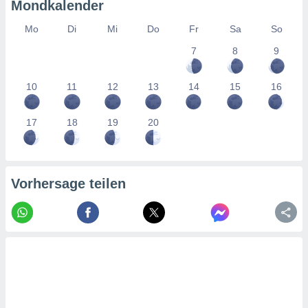
tner
Mondkalender
Mo
Di
Mi
Do
Fr
Sa
So
7
8
9
10
11
12
13
14
15
16
17
18
19
20
Vorhersage teilen