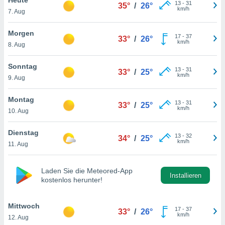
okies oder
13
-
31
35°
/
26°
km/h
7. Aug
 Partner
e es uns
n, das
Morgen
17
-
37
33°
/
26°
uf der
km/h
8. Aug
 verfolgen
lysieren
Sonntag
13
-
31
33°
/
25°
km/h
9. Aug
s Profil zu
um Ihnen
ierende
Montag
13
-
31
33°
/
25°
nd
km/h
10. Aug
erte Inhalte
. Weitere
Dienstag
13
-
32
nen finden
34°
/
25°
km/h
11. Aug
rer
tlinie
. Sie
e
Laden Sie die Meteored-App
 jederzeit
Installieren
kostenlos herunter!
, indem Sie
altfläche
stellungen
Mittwoch
17
-
37
33°
/
26°
n Rand
km/h
12. Aug
bsite