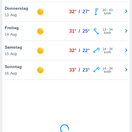
Donnerstag
20
-
43
32°
/
27°
km/h
13. Aug
IV,
kie-
Freitag
13
-
34
31°
/
25°
km/h
14. Aug
er
it der
Samstag
14
-
34
32°
/
22°
n von
km/h
15. Aug
cht
den sind,
Sonntag
14
-
34
 weiterhin
33°
/
23°
km/h
16. Aug
 Website
t
 indem Sie
ieren. In
l werden
über
, dass wir
s
, die für die
auf der
twendig