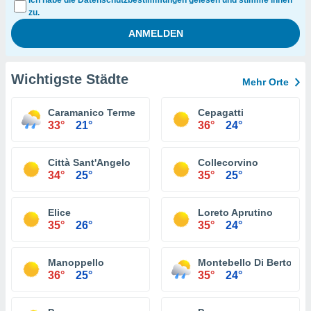
Ich habe die Datenschutzbestimmungen gelesen und stimme ihnen
zu.
Wichtigste Städte
Mehr Orte
Caramanico Terme
Cepagatti
33°
21°
36°
24°
Città Sant'Angelo
Collecorvino
34°
25°
35°
25°
Elice
Loreto Aprutino
35°
26°
35°
24°
Manoppello
Montebello Di Bertona
36°
25°
35°
24°