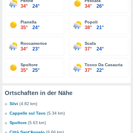
Penne
Pescara
34°
24°
34°
26°
Pianella
Popoli
35°
24°
38°
21°
Roccamorice
Scafa
34°
23°
37°
24°
Spoltore
Tocco Da Casauria
35°
25°
37°
22°
Ortschaften in der Nähe
Silvi
(4.82 km)
Cappelle sul Tavo
(5.34 km)
Spoltore
(5.63 km)
Città Sant'Angelo
(6.66 km)