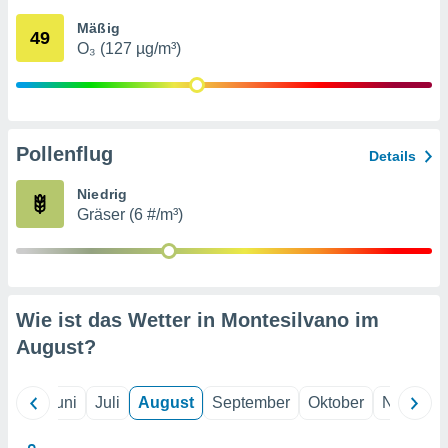
von
Mäßig
49
erte
O₃ (127 µg/m³)
verwendung
n zur
erter
rstellung
Pollenflug
n zur
Details
ierung von
verwendung
Niedrig
n zur
Gräser (6 #/m³)
erter
essung der
ung,
er
Wie ist das Wetter in Montesilvano im
ce von
analyse von
August
?
n durch
 oder
onen von
Mai
Juni
Juli
August
September
Oktober
Novembe
nen