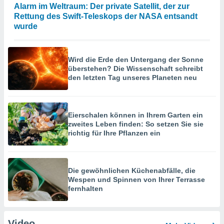
Alarm im Weltraum: Der private Satellit, der zur
Rettung des Swift-Teleskops der NASA entsandt
wurde
Wird die Erde den Untergang der Sonne
überstehen? Die Wissenschaft schreibt
den letzten Tag unseres Planeten neu
Eierschalen können in Ihrem Garten ein
zweites Leben finden: So setzen Sie sie
richtig für Ihre Pflanzen ein
Die gewöhnlichen Küchenabfälle, die
Wespen und Spinnen von Ihrer Terrasse
fernhalten
Video