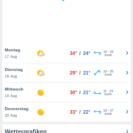
keine
r
analyse
nzeige von
der
erten
erwenden,
 nicht
Montag
16
-
34
34°
/
24°
erte
km/h
17. Aug
ehen
e können
Dienstag
10
-
35
ation von
29°
/
21°
km/h
18. Aug
lehnen und
s
t auf
Mittwoch
11
-
24
30°
/
21°
site
km/h
19. Aug
 indem Sie
altfläche
Donnerstag
19
-
37
 klicken.
33°
/
22°
km/h
20. Aug
Zustimmung
wir und
Wettergrafiken
tner