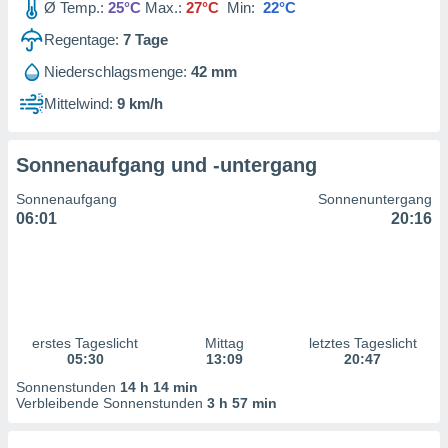
Ø Temp.:
25°C
Max.:
27°C
Min:
22°C
ntwicklung
serung der
Regentage:
7
Tage
g
Niederschlagsmenge:
42 mm
 Daten zur
Mittelwind:
9 km/h
n Inhalten.
ten und
Sonnenaufgang und -untergang
ion durch
on
Sonnenaufgang
Sonnenuntergang
,
06:01
20:16
erte
d Inhalte,
on
ung und der
ce von
erstes Tageslicht
Mittag
letztes Tageslicht
nforschung
05:30
13:09
20:47
icklung
serung von
Sonnenstunden
14 h 14 min
.
Verbleibende Sonnenstunden
3 h 57 min
sere 1199