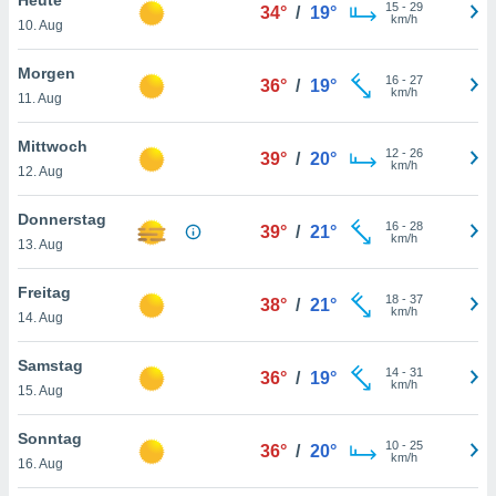
okies oder
15
-
29
34°
/
19°
km/h
10. Aug
 Partner
e es uns
n, das
Morgen
16
-
27
36°
/
19°
uf der
km/h
11. Aug
 verfolgen
lysieren
Mittwoch
12
-
26
39°
/
20°
km/h
12. Aug
s Profil zu
um Ihnen
ierende
Donnerstag
16
-
28
39°
/
21°
nd
km/h
13. Aug
erte Inhalte
. Weitere
Freitag
18
-
37
nen finden
38°
/
21°
km/h
14. Aug
rer
tlinie
. Sie
Samstag
e
14
-
31
36°
/
19°
km/h
 jederzeit
15. Aug
, indem Sie
altfläche
Sonntag
10
-
25
stellungen
36°
/
20°
km/h
16. Aug
n Rand
bsite