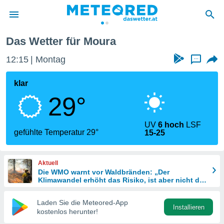
Das Wetter für Moura
politik
12:15
Montag
...
von
at) wurde
klar
uten
29°
m
llen, dass
estellten
UV
6 hoch
LSF
nen von
gefühlte Temperatur 29°
15-25
tät sind.
 diese
er die
Aktuell
Optionen
Die WMO warnt vor Waldbränden: „Der
Klimawandel erhöht das Risiko, ist aber nicht die
einzige Ursache“
 cookies
Laden Sie die Meteored-App
s adgang
Installieren
kostenlos herunter!
gitale