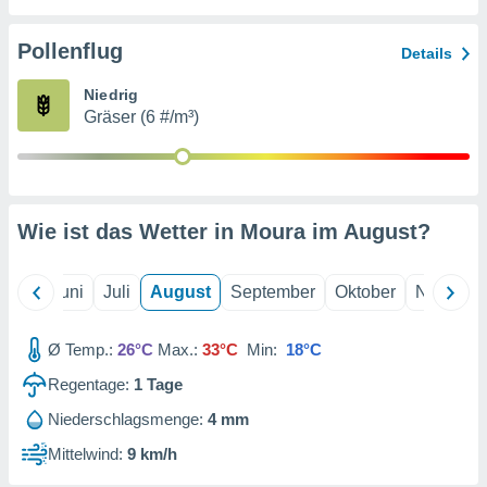
von
erte
Pollenflug
Details
verwendung
n zur
Niedrig
Gräser (6 #/m³)
erter
rstellung
n zur
ierung von
verwendung
Wie ist das Wetter in Moura im
August
?
n zur
erter
essung der
Mai
Juni
Juli
August
September
Oktober
Novembe
ung,
er
Ø Temp.:
26°C
Max.:
33°C
Min:
18°C
ce von
analyse von
Regentage:
1
Tage
n durch
 oder
Niederschlagsmenge:
4 mm
onen von
Mittelwind:
9 km/h
nen