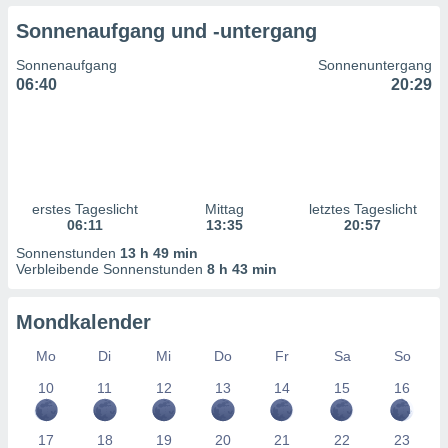
ntwicklung
Sonnenaufgang und -untergang
serung der
Sonnenaufgang
Sonnenuntergang
g
06:40
20:29
 Daten zur
n Inhalten.
ten und
ion durch
on
erstes Tageslicht
Mittag
letztes Tageslicht
,
06:11
13:35
20:57
erte
d Inhalte,
Sonnenstunden
13 h 49 min
on
Verbleibende Sonnenstunden
8 h 43 min
ung und der
ce von
Mondkalender
nforschung
Mo
Di
Mi
Do
Fr
Sa
So
icklung
serung von
10
11
12
13
14
15
16
.
sere 1199
17
18
19
20
21
22
23