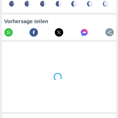
tner
Vorhersage teilen