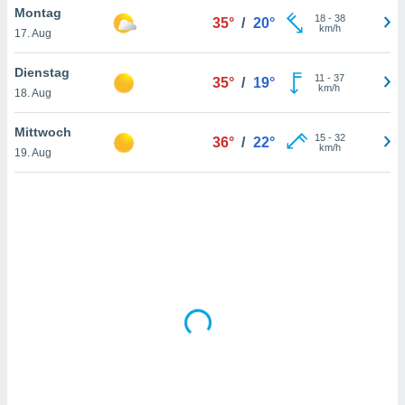
Montag
18
-
38
35°
/
20°
km/h
17. Aug
IV,
Dienstag
11
-
37
35°
/
19°
kie-
km/h
18. Aug
er
Mittwoch
15
-
32
36°
/
22°
it der
km/h
19. Aug
n von
cht
den sind,
 weiterhin
 Website
t
 indem Sie
ieren. In
l werden
über
, dass wir
s
, die für die
auf der
twendig