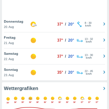
keine
r
analyse
nzeige von
Donnerstag
der
8
-
30
37°
/
20°
km/h
erten
20. Aug
erwenden,
Freitag
13
-
32
37°
/
20°
 nicht
km/h
21. Aug
erte
ehen
Samstag
e können
13
-
30
37°
/
20°
km/h
ation von
22. Aug
lehnen und
s
Sonntag
22
-
45
35°
/
20°
t auf
km/h
23. Aug
site
 indem Sie
altfläche
Wettergrafiken
 klicken.
Zustimmung
36°
39°
39°
38°
36°
36°
35°
35°
36°
37°
37°
37°
wir und
34°
tner