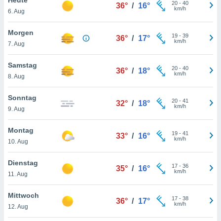
okies oder
20
-
40
36°
/
16°
km/h
6. Aug
 Partner
e es uns
n, das
Morgen
19
-
39
36°
/
17°
uf der
km/h
7. Aug
 verfolgen
lysieren
Samstag
20
-
40
36°
/
18°
km/h
8. Aug
s Profil zu
um Ihnen
ierende
Sonntag
20
-
41
32°
/
18°
nd
km/h
9. Aug
erte Inhalte
. Weitere
Montag
19
-
41
nen finden
33°
/
16°
km/h
10. Aug
rer
tlinie
. Sie
Dienstag
e
17
-
36
35°
/
16°
km/h
 jederzeit
11. Aug
, indem Sie
altfläche
Mittwoch
17
-
38
stellungen
36°
/
17°
km/h
12. Aug
n Rand
bsite