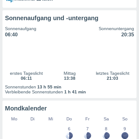
ntwicklung
serung der
Sonnenaufgang und -untergang
g
 Daten zur
Sonnenaufgang
Sonnenuntergang
n Inhalten.
06:40
20:35
ten und
ion durch
on
,
erte
erstes Tageslicht
Mittag
letztes Tageslicht
d Inhalte,
06:11
13:38
21:03
on
Sonnenstunden
13 h 55 min
ung und der
Verbleibende Sonnenstunden
1 h 41 min
ce von
nforschung
Mondkalender
icklung
serung von
Mo
Di
Mi
Do
Fr
Sa
So
.
6
7
8
9
sere 1199