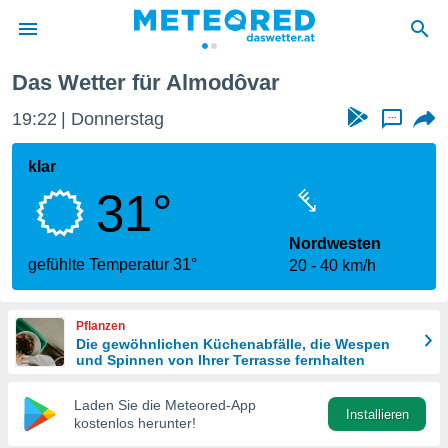
Das Wetter für Almodôvar
politik
19:22
Donnerstag
...
von
at) wurde
klar
uten
31°
m
llen, dass
estellten
Nordwesten
nen von
gefühlte Temperatur 31°
20
40 km/h
tät sind.
 diese
er die
Pflanzen
Optionen
Die gewöhnlichen Küchenabfälle, die Wespen
und Spinnen von Ihrer Terrasse fernhalten
 cookies
Laden Sie die Meteored-App
s adgang
Installieren
kostenlos herunter!
gitale