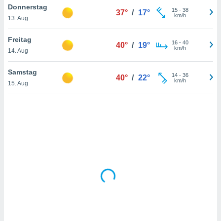
Donnerstag
15
-
38
37°
/
17°
km/h
13. Aug
IV,
Freitag
16
-
40
40°
/
19°
kie-
km/h
14. Aug
er
Samstag
14
-
36
40°
/
22°
it der
km/h
15. Aug
n von
cht
den sind,
 weiterhin
 Website
t
 indem Sie
ieren. In
l werden
über
, dass wir
s
, die für die
auf der
twendig