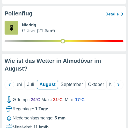
von
erte
Pollenflug
Details
verwendung
n zur
Niedrig
Gräser (21 #/m³)
erter
rstellung
n zur
ierung von
verwendung
Wie ist das Wetter in Almodôvar im
n zur
August
?
erter
essung der
ung,
Mai
Juni
Juli
August
September
Oktober
Novembe
er
ce von
analyse von
Ø Temp.:
24°C
Max.:
31°C
Min:
17°C
n durch
Regentage:
1
Tage
 oder
onen von
Niederschlagsmenge:
5 mm
nen
Mittelwind:
11 km/h