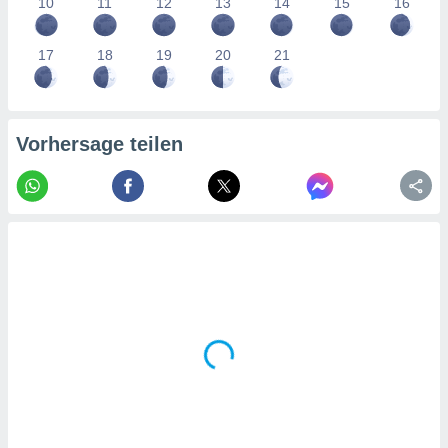
10
11
12
13
14
15
16
tner
17
18
19
20
21
Vorhersage teilen