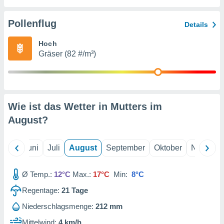
von
erte
Pollenflug
Details
verwendung
n zur
Hoch
Gräser (82 #/m³)
erter
rstellung
n zur
ierung von
verwendung
Wie ist das Wetter in Mutters im
n zur
August
?
erter
essung der
ung,
Mai
Juni
Juli
August
September
Oktober
Novembe
er
ce von
analyse von
Ø Temp.:
12°C
Max.:
17°C
Min:
8°C
n durch
Regentage:
21
Tage
 oder
onen von
Niederschlagsmenge:
212 mm
nen
Mittelwind:
4 km/h