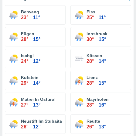
Berwang
Fiss
23°
11°
25°
11°
Fügen
Innsbruck
28°
15°
30°
15°
Ischgl
Kössen
24°
12°
28°
14°
Kufstein
Lienz
29°
14°
28°
15°
Matrei In Osttirol
Mayrhofen
27°
13°
28°
16°
Neustift Im Stubaital
Reutte
26°
12°
26°
13°