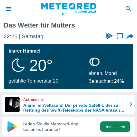
Das Wetter für Mutters
politik
22:26
Samstag
...
von
at) wurde
klarer Himmel
uten
20°
m
llen, dass
estellten
abneh. Mond
nen von
gefühlte Temperatur 20°
Beleuchtet:
24%
tät sind.
 diese
er die
Astronomie
Optionen
Alarm im Weltraum: Der private Satellit, der zur
Rettung des Swift-Teleskops der NASA entsandt
wurde
 cookies
Laden Sie die Meteored-App
s adgang
Installieren
kostenlos herunter!
gitale