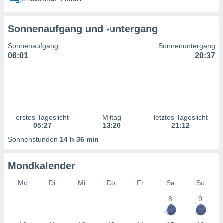
ntwicklung
serung der
Sonnenaufgang und -untergang
g
 Daten zur
Sonnenaufgang
Sonnenuntergang
n Inhalten.
06:01
20:37
ten und
ion durch
on
,
erte
erstes Tageslicht
Mittag
letztes Tageslicht
d Inhalte,
05:27
13:20
21:12
on
Sonnenstunden
14 h 36 min
ung und der
ce von
Mondkalender
nforschung
icklung
Mo
Di
Mi
Do
Fr
Sa
So
serung von
8
9
.
sere 1199