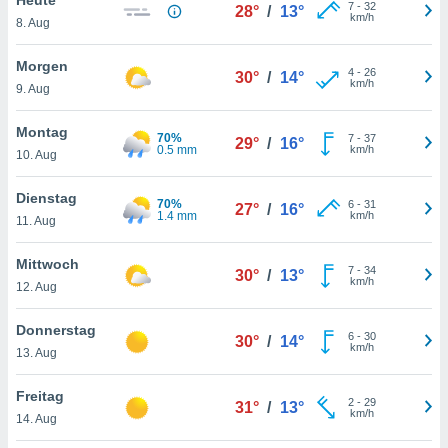
okies oder
7
-
32
28°
/
13°
km/h
8. Aug
 Partner
e es uns
n, das
Morgen
4
-
26
30°
/
14°
uf der
km/h
9. Aug
 verfolgen
lysieren
Montag
70%
7
-
37
29°
/
16°
0.5 mm
km/h
10. Aug
s Profil zu
um Ihnen
ierende
Dienstag
70%
6
-
31
27°
/
16°
nd
1.4 mm
km/h
11. Aug
erte Inhalte
. Weitere
Mittwoch
7
-
34
nen finden
30°
/
13°
km/h
12. Aug
rer
tlinie
. Sie
Donnerstag
e
6
-
30
30°
/
14°
km/h
 jederzeit
13. Aug
, indem Sie
altfläche
Freitag
2
-
29
stellungen
31°
/
13°
km/h
14. Aug
n Rand
bsite