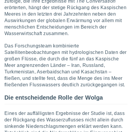
zufolge, die ihre Ergebnisse mit
The Conversation
erörterten, hängt der stetige Rückgang des Kaspischen
Meeres in den letzten drei Jahrzehnten neben den
IV,
Auswirkungen der globalen Erwärmung vor allem mit
menschlichen Entscheidungen im Bereich der
kie-
Wasserwirtschaft zusammen.
er
Das Forschungsteam kombinierte
it der
n von
Satellitenbeobachtungen mit hydrologischen Daten der
cht
großen Flüsse, die durch die fünf an das Kaspische
den sind,
Meer angrenzenden Länder – Iran, Russland,
 weiterhin
Turkmenistan, Aserbaidschan und Kasachstan –
 Website
fließen, und stellte fest, dass die Menge des ins Meer
t
fließenden Flusswassers deutlich zurückgegangen ist.
 indem Sie
ieren. In
Die entscheidende Rolle der Wolga
l werden
über
, dass wir
Eines der auffälligsten Ergebnisse der Studie ist, dass
s
, die für die
der Rückgang des Wasserzuflusses nicht allein durch
auf der
sinkende Niederschlagsmengen erklärt werden kann.
twendig