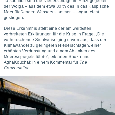
Tatsächlich sind die Niederschläge im Einzugsgebiet
keine
der Wolga – aus dem etwa 80 % des in das Kaspische
r
Meer fließenden Wassers stammen – sogar leicht
analyse
gestiegen.
nzeige von
der
erten
Diese Erkenntnis stellt eine der am weitesten
erwenden,
verbreiteten Erklärungen für die Krise in Frage. „Die
vorherrschende Sichtweise ging davon aus, dass der
 nicht
Klimawandel zu geringeren Niederschlägen, einer
erte
erhöhten Verdunstung und einem Absinken des
ehen
Meeresspiegels führte“, erklärten Shokri und
e können
ation von
AghaKouchak in einem Kommentar für
The
lehnen und
Conversation
.
s
t auf
site
 indem Sie
altfläche
 klicken.
Zustimmung
wir und
tner