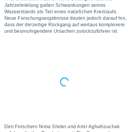
okies oder
Jahrzehntelang galten Schwankungen seines
 Partner
Wasserstands als Teil eines natürlichen Kreislaufs.
e es uns
Neue Forschungsergebnisse deuten jedoch darauf hin,
n, das
uf der
dass der derzeitige Rückgang auf weitaus komplexere
 verfolgen
und beunruhigendere Ursachen zurückzuführen ist.
lysieren
s Profil zu
um Ihnen
ierende
nd
erte Inhalte
. Weitere
nen finden
rer
tlinie
. Sie
e
 jederzeit
, indem Sie
altfläche
stellungen
n Rand
Den Forschern Nima Shokri und Amir AghaKouchak
bsite