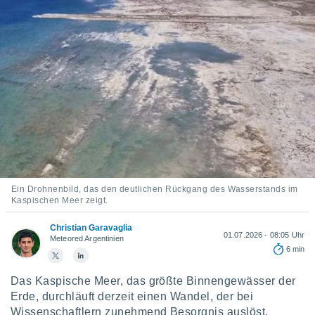
ie auf
en basiert,
Cookies
che
en
 werden,
 es uns,
AKZEPTIEREN
häft zu
UND
n und Ihnen
FORTFAHREN
hochwertige
tenlos zur
u stellen.
EINSTELLUNGEN
uf die
he
Ein Drohnenbild, das den deutlichen Rückgang des Wasserstands im
en und
Kaspischen Meer zeigt.
 klicken,
 auf die
Christian Garavaglia
01.07.2026 - 08:05 Uhr
greifen und
Meteored Argentinien
6 min
er
 aller
,
Das Kaspische Meer, das größte Binnengewässer der
 davon, ob
Erde, durchläuft derzeit einen Wandel, der bei
 unsere
Wissenschaftlern zunehmend Besorgnis auslöst.