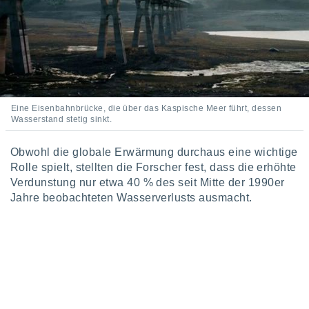
indeutige
 oder
en, um
ezogene
Ihren
 dieser
P-Adressen
Eine Eisenbahnbrücke, die über das Kaspische Meer führt, dessen
-
Wasserstand stetig sinkt.
 zu
 darauf
Obwohl die globale Erwärmung durchaus eine wichtige
n und diese
Rolle spielt, stellten die Forscher fest, dass die erhöhte
ten. Einige
rarbeiten
Verdunstung nur etwa 40 % des seit Mitte der 1990er
Jahre beobachteten Wasserverlusts ausmacht.
ezogenen
icherweise
age eines
en
, dem Sie
hen
 dies zu
 Sie Ihre