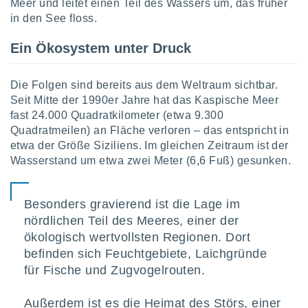
von
Meer und leitet einen Teil des Wassers um, das früher
in den See floss.
erte
verwendung
Ein Ökosystem unter Druck
n zur
erter
Die Folgen sind bereits aus dem Weltraum sichtbar.
rstellung
Seit Mitte der 1990er Jahre hat das Kaspische Meer
n zur
fast 24.000 Quadratkilometer (etwa 9.300
ierung von
Quadratmeilen) an Fläche verloren – das entspricht in
verwendung
n zur
etwa der Größe Siziliens. Im gleichen Zeitraum ist der
Wasserstand um etwa zwei Meter (6,6 Fuß) gesunken.
erter
essung der
ung,
Besonders gravierend ist die Lage im
er
nördlichen Teil des Meeres, einer der
ce von
ökologisch wertvollsten Regionen. Dort
analyse von
n durch
befinden sich Feuchtgebiete, Laichgründe
 oder
für Fische und Zugvogelrouten.
onen von
nen
Außerdem ist es die Heimat des Störs, einer