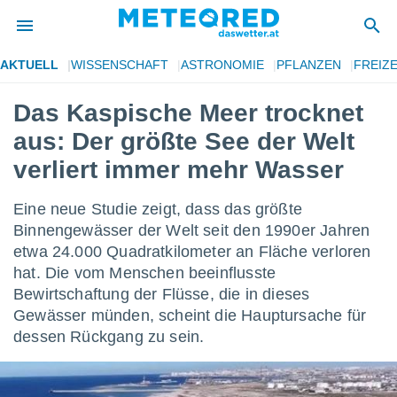
AKTUELL
WISSENSCHAFT
ASTRONOMIE
PFLANZEN
FREIZE
politik
Das Kaspische Meer trocknet
von
aus: Der größte See der Welt
at) wurde
uten
verliert immer mehr Wasser
m
llen, dass
Eine neue Studie zeigt, dass das größte
estellten
nen von
Binnengewässer der Welt seit den 1990er Jahren
tät sind.
etwa 24.000 Quadratkilometer an Fläche verloren
 diese
hat. Die vom Menschen beeinflusste
er die
Bewirtschaftung der Flüsse, die in dieses
Optionen
Gewässer münden, scheint die Hauptursache für
dessen Rückgang zu sein.
 cookies
s adgang
gitale