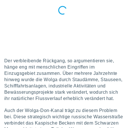
 jederzeit
oder der
beitung
hen, indem
ser
f "
en
" oder
tlinie
Der verbleibende Rückgang, so argumentieren sie,
es
gør
hänge eng mit menschlichen Eingriffen im
 under
Einzugsgebiet zusammen. Über mehrere Jahrzehnte
ndlingen:
hinweg wurde die Wolga durch Staudämme, Stauseen,
von oder
Schifffahrtsanlagen, industrielle Aktivitäten und
Bewässerungsprojekte stark verändert, wodurch sich
nen auf
ihr natürlicher Flussverlauf erheblich verändert hat.
erät,
g
Auch der Wolga-Don-Kanal trägt zu diesem Problem
 Daten zur
bei. Diese strategisch wichtige russische Wasserstraße
on
verbindet das Kaspische Becken mit dem Schwarzen
igen,