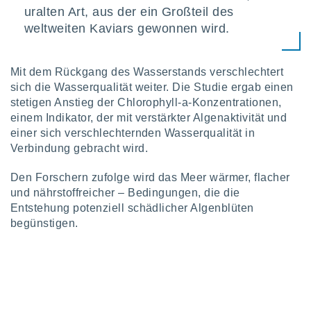
ntwicklung
uralten Art, aus der ein Großteil des
serung der
weltweiten Kaviars gewonnen wird.
g
 Daten zur
Mit dem Rückgang des Wasserstands verschlechtert
n Inhalten.
sich die Wasserqualität weiter. Die Studie ergab einen
stetigen Anstieg der Chlorophyll-a-Konzentrationen,
ten und
einem Indikator, der mit verstärkter Algenaktivität und
ion durch
einer sich verschlechternden Wasserqualität in
on
,
Verbindung gebracht wird.
erte
d Inhalte,
Den Forschern zufolge wird das Meer wärmer, flacher
on
und nährstoffreicher – Bedingungen, die die
ung und der
Entstehung potenziell schädlicher Algenblüten
ce von
begünstigen.
nforschung
icklung
serung von
.
sere 1199