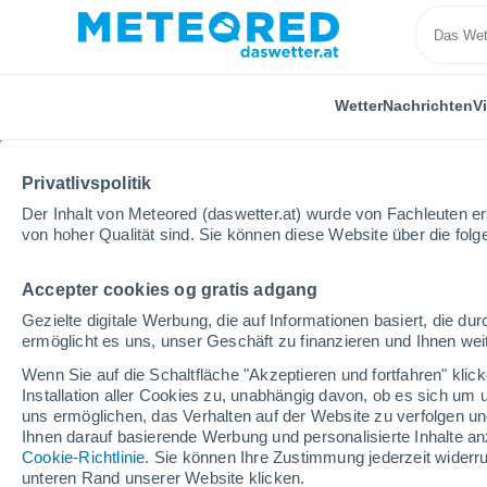
Wetter
Nachrichten
V
ALLE
AKTUELL
WISSENSCHAFT
ASTRONOMIE
P
Privatlivspolitik
Der Inhalt von Meteored (daswetter.at) wurde von Fachleuten erst
von hoher Qualität sind. Sie können diese Website über die fol
Accepter cookies og gratis adgang
Gezielte digitale Werbung, die auf Informationen basiert, die 
ermöglicht es uns, unser Geschäft zu finanzieren und Ihnen weit
Home
Nachrichten
Aktuell
Die Vereinigten Sta
Wenn Sie auf die Schaltfläche "Akzeptieren und fortfahren" kli
Installation aller Cookies zu, unabhängig davon, ob es sich um 
uns ermöglichen, das Verhalten auf der Website zu verfolgen und
Die Vereinigten Staate
Ihnen darauf basierende Werbung und personalisierte Inhalte an
Cookie-Richtlinie
. Sie können Ihre Zustimmung jederzeit widerru
Akten zu UFOs: Was di
unteren Rand unserer Website klicken.