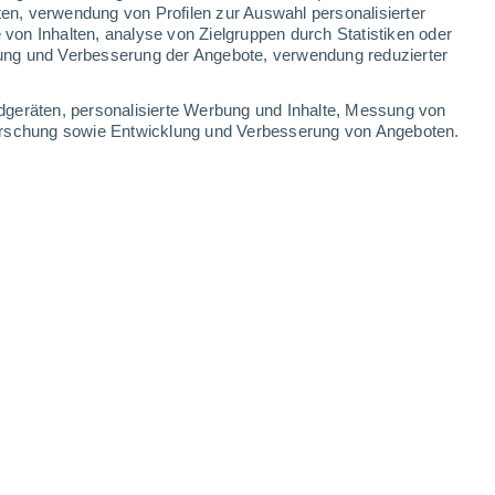
ten, verwendung von Profilen zur Auswahl personalisierter
on Inhalten, analyse von Zielgruppen durch Statistiken oder
ung und Verbesserung der Angebote, verwendung reduzierter
dgeräten, personalisierte Werbung und Inhalte, Messung von
forschung sowie Entwicklung und Verbesserung von Angeboten.
en werden freigegeben
5.2026 - 10:58 Uhr
5 min
Veröffentlichung von
offiziellen Unterlagen
enen
. Bislang unveröffentlichte Videos,
t die weltweite Debatte über UFOs und die