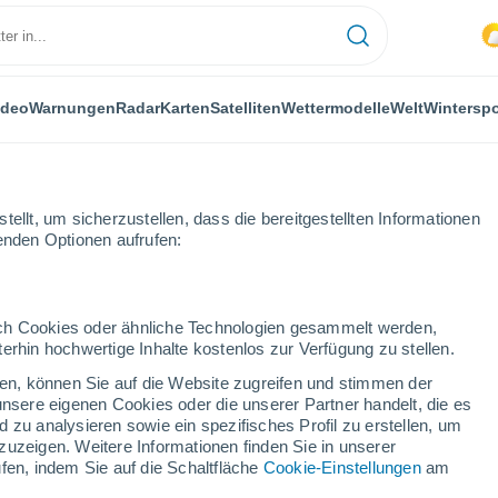
ideo
Warnungen
Radar
Karten
Satelliten
Wettermodelle
Welt
Winterspo
FLANZEN
FREIZEIT
ellt, um sicherzustellen, dass die bereitgestellten Informationen
genden Optionen aufrufen:
durch Cookies oder ähnliche Technologien gesammelt werden,
erhin hochwertige Inhalte kostenlos zur Verfügung zu stellen.
aten öffnen ihre geheimen Akten zu UFOs: Was die ersten freigegeben
cken, können Sie auf die Website zugreifen und stimmen der
unsere eigenen Cookies oder die unserer Partner handelt, die es
 zu analysieren sowie ein spezifisches Profil zu erstellen, um
n öffnen ihre geheimen
zuzeigen. Weitere Informationen finden Sie in unserer
fen, indem Sie auf die Schaltfläche
Cookie-Einstellungen
am
e ersten freigegebenen