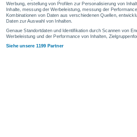
Werbung, erstellung von Profilen zur Personalisierung von Inhal
Inhalte, messung der Werbeleistung, messung der Performance v
Kombinationen von Daten aus verschiedenen Quellen, entwickl
Daten zur Auswahl von Inhalten.
Genaue Standortdaten und Identifikation durch Scannen von En
Werbeleistung und der Performance von Inhalten, Zielgruppen
Siehe unsere 1199 Partner
Offizielle Trump-Akten zu UFOs in den Vereinigten Staat
Christian Garavaglia
11.0
Meteored Argentinien
Die Trump-Regierung begann mit der 
zu nicht identifizierten Luftphänom
Fotos und Dokumente entfachten erneu
Möglichkeit außerirdischen Lebens.