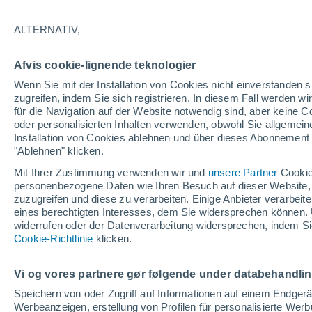
Dokumente enthüllen
ALTERNATIV,
Die Vereinigten Staaten haben damit b
Afvis cookie-lignende teknologier
freizugeben, darunter bisher unveröffen
Wenn Sie mit der Installation von Cookies nicht einverstanden s
was die weltweite Debatte über nicht i
zugreifen, indem Sie sich registrieren. In diesem Fall werden wir
mögliche Existenz außerirdischen Lebe
für die Navigation auf der Website notwendig sind, aber keine
oder personalisierten Inhalten verwenden, obwohl Sie allgemein
Installation von Cookies ablehnen und über dieses Abonnement a
"Ablehnen" klicken.
Mit Ihrer Zustimmung verwenden wir und
unsere Partner
Cookie
personenbezogene Daten wie Ihren Besuch auf dieser Website,
zuzugreifen und diese zu verarbeiten. Einige Anbieter verarbe
eines berechtigten Interesses, dem Sie widersprechen können. 
widerrufen oder der Datenverarbeitung widersprechen, indem Sie
Cookie-Richtlinie
klicken.
Vi og vores partnere gør følgende under databehandli
Speichern von oder Zugriff auf Informationen auf einem Endger
Werbeanzeigen, erstellung von Profilen für personalisierte Wer