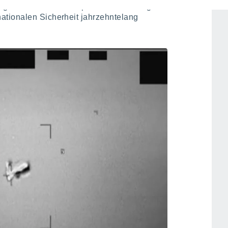
gegen unbekannte Luftphänomene. Einige
tionalen Sicherheit jahrzehntelang