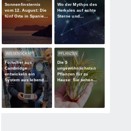
Sonnenfinsternis
Wo der Mythos des
vom 12. August: Die
Herkules auf echte
fünf Orte in Spanien
Sterne und
mit mehr als einer
Meteoritenschauer
Minute Dunkelheit
trifft
WISSENSCHAFT
PFLANZEN
Forscher aus
Die 5
Cambridge
ungewöhnlichsten
entwickeln ein
Pflanzen für zu
System aus lebenden
Hause: Sie sehen
Algen zur
aus, als kämen sie
Stromversorgung
von einem anderen
Planeten!