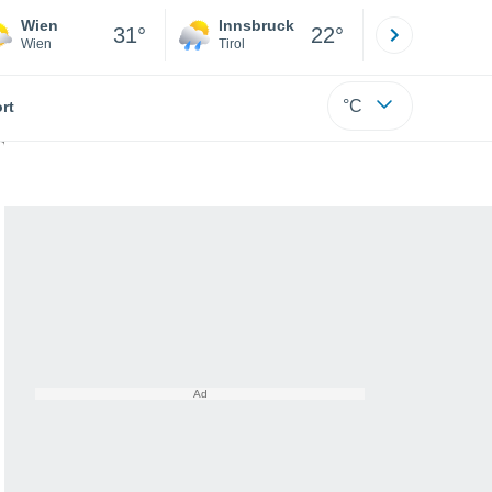
Wien
Innsbruck
Salzburg
31°
22°
Wien
Tirol
Salzburg
°C
rt
en Dokumente enthüllen