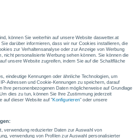
egonnen, offizielle Akten zu UFOs
tlichte Videos, Fotos und Militärberichte,
ind, können Sie weiterhin auf unsere Website daswetter.at
dentifizierte Luftphänomene und die
 Sie darüber informieren, dass wir nur Cookies installieren, die
ns neu entfacht hat.
 Cookies zur Verhaltensanalyse oder zur Anzeige von Werbung
e, nicht personalisierte Werbung sehen können. Sie können die
uf unsere Website zugreifen, indem Sie auf die Schaltfläche
s, eindeutige Kennungen oder ähnliche Technologien, um
 IP-Adressen und Cookie-Kennungen zu speichern, darauf
iten Ihre personenbezogenen Daten möglicherweise auf Grundlage
Um dies zu tun, können Sie Ihre Zustimmung jederzeit
 auf dieser Website auf "
Konfigurieren
" oder unsere
ngen:
ät, verwendung reduzierter Daten zur Auswahl von
bung, verwendung von Profilen zur Auswahl personalisierter