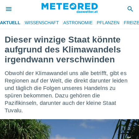
AKTUELL
WISSENSCHAFT
ASTRONOMIE
PFLANZEN
FREIZE
politik
Dieser winzige Staat könnte
von
aufgrund des Klimawandels
at) wurde
uten
irgendwann verschwinden
m
llen, dass
Obwohl der Klimawandel uns alle betrifft, gibt es
estellten
nen von
Regionen auf der Welt, die direkt darunter leiden
tät sind.
und täglich die Folgen unseres Handelns zu
 diese
spüren bekommen. Dazu gehören die
er die
Pazifikinseln, darunter auch der kleine Staat
Optionen
Tuvalu.
 cookies
s adgang
gitale