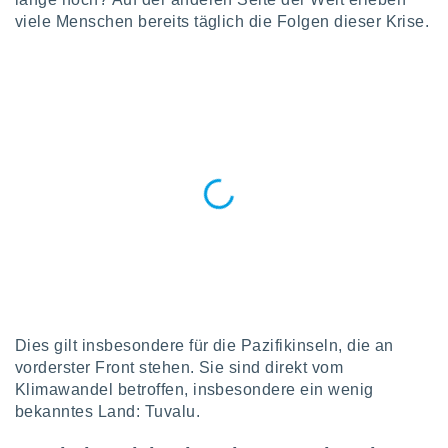
okies oder
viele Menschen bereits täglich die Folgen dieser Krise.
 Partner
e es uns
n, das
uf der
 verfolgen
lysieren
s Profil zu
um Ihnen
ierende
nd
erte Inhalte
. Weitere
nen finden
rer
tlinie
. Sie
e
Dies gilt insbesondere für die Pazifikinseln, die an
 jederzeit
vorderster Front stehen. Sie sind direkt vom
, indem Sie
altfläche
Klimawandel betroffen, insbesondere ein wenig
stellungen
bekanntes Land: Tuvalu.
n Rand
bsite