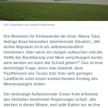
von
erte
verwendung
n zur
Ein Flughafen mit vielen Funktionen
erter
rstellung
Die Ministerin für Klimawandel der Insel, Maina Talia,
n zur
beklagt diese besonders alarmierende Situation. „Wir
ierung von
verwendung
dürfen Migration nicht als selbstverständlich
n zur
hinnehmen. Aber wenn wir morgen aufwachen und die
Hälfte der Bevölkerung vom Meer verschlungen wurde,
erter
wem werden wir dann die Schuld geben?“ Das ist eine
essung der
berechtigte Frage, wenn man bedenkt, dass
ung,
Pazifikinseln wie Tuvalu trotz ihrer sehr geringen
er
ce von
Landfläche unter einem weitreichenden Anstieg des
analyse von
Meeresspiegels leiden.
n durch
 oder
Der ehemalige Außenminister Simon Kofe kritisierte
onen von
das Verhalten bestimmter Regierungen scharf. „Wir
stecken in dieser Misere, weil jede Nation nur an ihre
nen