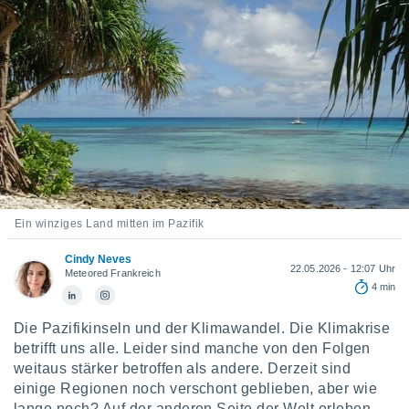
ie auf
en basiert,
Cookies
che
en
 werden,
 es uns,
AKZEPTIEREN
häft zu
UND
n und Ihnen
FORTFAHREN
hochwertige
tenlos zur
u stellen.
EINSTELLUNGEN
uf die
Ein winziges Land mitten im Pazifik
he
en und
Cindy Neves
22.05.2026 - 12:07 Uhr
Meteored Frankreich
 klicken,
4 min
 auf die
greifen und
Die Pazifikinseln und der Klimawandel. Die Klimakrise
er
 aller
betrifft uns alle. Leider sind manche von den Folgen
,
weitaus stärker betroffen als andere. Derzeit sind
 davon, ob
einige Regionen noch verschont geblieben, aber wie
 unsere
lange noch? Auf der anderen Seite der Welt erleben