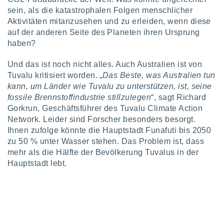
indeutige
sein, als die katastrophalen Folgen menschlicher
 oder
Aktivitäten mitanzusehen und zu erleiden, wenn diese
auf der anderen Seite des Planeten ihren Ursprung
en, um
haben?
ezogene
Ihren
Und das ist noch nicht alles. Auch Australien ist von
 dieser
P-Adressen
Tuvalu kritisiert worden. „
Das Beste, was Australien tun
-
kann, um Länder wie Tuvalu zu unterstützen, ist, seine
 zu
fossile Brennstoffindustrie stillzulegen
“, sagt Richard
 darauf
Gorkrun, Geschäftsführer des Tuvalu Climate Action
n und diese
Network. Leider sind Forscher besonders besorgt.
ten. Einige
Ihnen zufolge könnte die Hauptstadt Funafuti bis 2050
rarbeiten
zu 50 % unter Wasser stehen. Das Problem ist, dass
ezogenen
mehr als die Hälfte der Bevölkerung Tuvalus in der
icherweise
Hauptstadt lebt.
age eines
en
, dem Sie
hen
 dies zu
 Sie Ihre