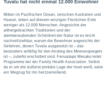
Tuvalu hat nicht einmal 12.000 Einwohner
IV,
Mitten im Pazifischen Ozean, zwischen Australien und
Hawaii, leben auf diesem winzigen Fleckchen Erde
kie-
weniger als 12.000 Menschen. Angesichts der
althergebrachten Traditionen und der
er
atemberaubenden Schönheit der Natur ist es leicht
it der
nachvollziehbar, warum die Bewohner angesichts der
n von
Gefahren, denen Tuvalu ausgesetzt ist – das
cht
besonders anfällig für den Anstieg des Meeresspiegels
den sind,
 weiterhin
ist –, zutiefst erschüttert sind. Fenuatapo Mesako leitet
 Website
Programme bei der Family Health Association. Selbst
t
da er um die äußerst prekäre Lage der Insel weiß, wäre
 indem Sie
ein Wegzug für ihn herzzerreißend.
ieren. In
l werden
über
, dass wir
s
, die für die
auf der
twendig