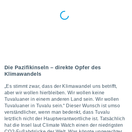
keine
r
analyse
nzeige von
der
erten
erwenden,
 nicht
erte
ehen
e können
Die Pazifikinseln – direkte Opfer des
ation von
Klimawandels
lehnen und
s
„Es stimmt zwar, dass der Klimawandel uns betrifft,
t auf
aber wir wollen hierbleiben. Wir wollen keine
site
Tuvaluaner in einem anderen Land sein. Wir wollen
 indem Sie
altfläche
Tuvaluaner in Tuvalu sein.“ Dieser Wunsch ist umso
 klicken.
verständlicher, wenn man bedenkt, dass Tuvalu
letztlich nicht der Hauptverantwortliche ist. Tatsächlich
Zustimmung
hat die Insel laut Climate Watch einen der niedrigsten
wir und
tner
CO2-Fußabdrücke der Welt. Was könnte ungerechter