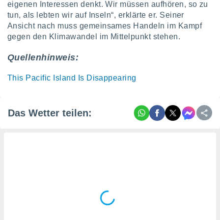
eigenen Interessen denkt. Wir müssen aufhören, so zu
ntwicklung
serung der
tun, als lebten wir auf Inseln“, erklärte er. Seiner
Ansicht nach muss gemeinsames Handeln im Kampf
g
gegen den Klimawandel im Mittelpunkt stehen.
 Daten zur
n Inhalten.
Quellenhinweis:
ten und
This Pacific Island Is Disappearing
ion durch
on
,
Das Wetter teilen:
erte
d Inhalte,
on
ung und der
ce von
nforschung
icklung
serung von
.
sere 1199