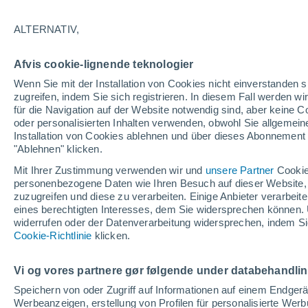
beobachten
ALTERNATIV,
Von der Wüste Nevadas bis zur norweg
Afvis cookie-lignende teknologier
nächtliche Zugstrecken Astronomie, a
Wenn Sie mit der Installation von Cookies nicht einverstanden s
Erlebnisse, um den Himmel auf eine W
zugreifen, indem Sie sich registrieren. In diesem Fall werden wir
selten möglich ist.
für die Navigation auf der Website notwendig sind, aber keine
oder personalisierten Inhalten verwenden, obwohl Sie allgemein
Installation von Cookies ablehnen und über dieses Abonnement a
"Ablehnen" klicken.
Mit Ihrer Zustimmung verwenden wir und
unsere Partner
Cookie
personenbezogene Daten wie Ihren Besuch auf dieser Website,
zuzugreifen und diese zu verarbeiten. Einige Anbieter verarbe
eines berechtigten Interesses, dem Sie widersprechen können. 
widerrufen oder der Datenverarbeitung widersprechen, indem Sie
Cookie-Richtlinie
klicken.
Vi og vores partnere gør følgende under databehandli
Speichern von oder Zugriff auf Informationen auf einem Endger
Werbeanzeigen, erstellung von Profilen für personalisierte Wer