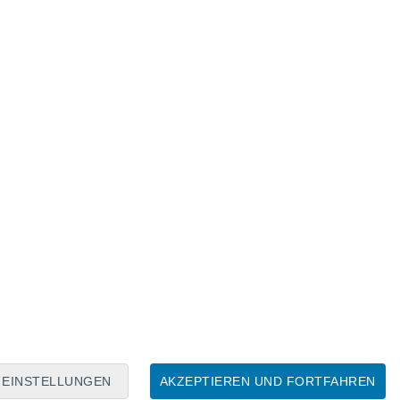
halten die Passagiere Halsketten mit schwach
ug aus und nutzen unter Anleitung
. Um ihre Nachtsicht zu bewahren, erhalten
EINSTELLUNGEN
AKZEPTIEREN UND FORTFAHREN
htenden roten Lichtern. In klaren Nächten