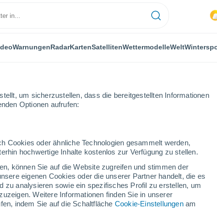
ideo
Warnungen
Radar
Karten
Satelliten
Wettermodelle
Welt
Winterspo
LANZEN
FREIZEIT
ellt, um sicherzustellen, dass die bereitgestellten Informationen
genden Optionen aufrufen:
durch Cookies oder ähnliche Technologien gesammelt werden,
erhin hochwertige Inhalte kostenlos zur Verfügung zu stellen.
n Sternen: Die 5 besten Züge der Welt, um die Milchstraße zu beobac
cken, können Sie auf die Website zugreifen und stimmen der
unsere eigenen Cookies oder die unserer Partner handelt, die es
 zu analysieren sowie ein spezifisches Profil zu erstellen, um
ternen: Die 5 besten
zuzeigen. Weitere Informationen finden Sie in unserer
fen, indem Sie auf die Schaltfläche
Cookie-Einstellungen
am
Milchstraße zu