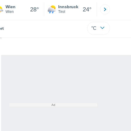
Wien
Innsbruck
Salzburg
28°
24°
Wien
Tirol
Salzburg
°C
rt
hten