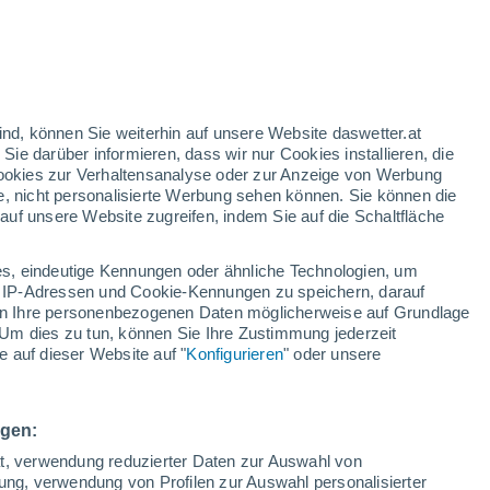
ischen Arktis verbinden verschiedene
bgelegene Landschaften und einzigartige
ind, können Sie weiterhin auf unsere Website daswetter.at
eise zu beobachten, wie es sonst nur
 Sie darüber informieren, dass wir nur Cookies installieren, die
 Cookies zur Verhaltensanalyse oder zur Anzeige von Werbung
e, nicht personalisierte Werbung sehen können. Sie können die
uf unsere Website zugreifen, indem Sie auf die Schaltfläche
s, eindeutige Kennungen oder ähnliche Technologien, um
 IP-Adressen und Cookie-Kennungen zu speichern, darauf
iten Ihre personenbezogenen Daten möglicherweise auf Grundlage
Um dies zu tun, können Sie Ihre Zustimmung jederzeit
 auf dieser Website auf "
Konfigurieren
" oder unsere
ngen:
ät, verwendung reduzierter Daten zur Auswahl von
bung, verwendung von Profilen zur Auswahl personalisierter