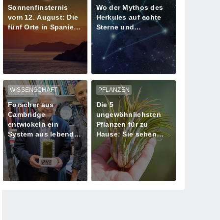
Sonnenfinsternis
Wo der Mythos des
vom 12. August: Die
Herkules auf echte
fünf Orte in Spanien
Sterne und
mit mehr als einer
Meteoritenschauer
Minute Dunkelheit
trifft
WISSENSCHAFT
PFLANZEN
Forscher aus
Die 5
Cambridge
ungewöhnlichsten
entwickeln ein
Pflanzen für zu
System aus lebenden
Hause: Sie sehen
Algen zur
aus, als kämen sie
Stromversorgung
von einem anderen
Planeten!