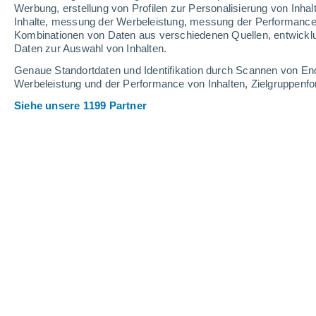
Werbung, erstellung von Profilen zur Personalisierung von Inhal
Inhalte, messung der Werbeleistung, messung der Performance v
Kombinationen von Daten aus verschiedenen Quellen, entwickl
Daten zur Auswahl von Inhalten.
Genaue Standortdaten und Identifikation durch Scannen von En
Werbeleistung und der Performance von Inhalten, Zielgruppen
Siehe unsere 1199 Partner
In einer Zeit, die von Bildschirmen und Hypervernetzung 
seltener wird: Stille, Dunkelheit und Zeit, den Himmel zu 
Christian Garavaglia
21.0
Meteored Argentinien
Der Bahn-Tourismus hat einen neuen 
er den Blick nach oben richtet. In ver
Unternehmen mittlerweile Nachtfahrten
den Sternenhimmel fernab der Lichter