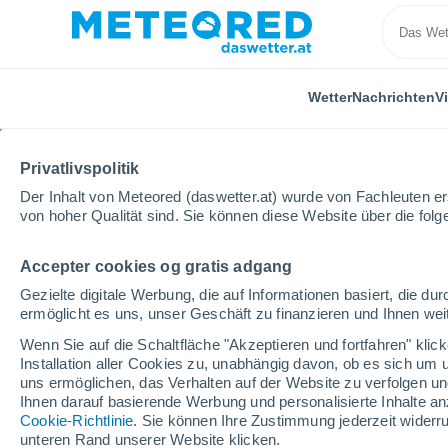
Wetter
Nachrichten
V
ALLE
AKTUELL
WISSENSCHAFT
ASTRONOMIE
PF
Privatlivspolitik
Der Inhalt von Meteored (daswetter.at) wurde von Fachleuten erst
von hoher Qualität sind. Sie können diese Website über die fol
Accepter cookies og gratis adgang
Gezielte digitale Werbung, die auf Informationen basiert, die 
ermöglicht es uns, unser Geschäft zu finanzieren und Ihnen weit
Home
Nachrichten
Freizeit
Eine Reise unter de
Wenn Sie auf die Schaltfläche "Akzeptieren und fortfahren" kli
Installation aller Cookies zu, unabhängig davon, ob es sich um 
uns ermöglichen, das Verhalten auf der Website zu verfolgen und
Eine Reise unter den S
Ihnen darauf basierende Werbung und personalisierte Inhalte an
Cookie-Richtlinie
. Sie können Ihre Zustimmung jederzeit widerru
Züge der Welt, um die 
unteren Rand unserer Website klicken.