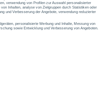
ten, verwendung von Profilen zur Auswahl personalisierter
on Inhalten, analyse von Zielgruppen durch Statistiken oder
ung und Verbesserung der Angebote, verwendung reduzierter
dgeräten, personalisierte Werbung und Inhalte, Messung von
forschung sowie Entwicklung und Verbesserung von Angeboten.
geprägt ist, scheinen diese Reisen etwas zu bieten, das immer
betrachten.
5.2026 - 11:31 Uhr
8 min
Weg gefunden, sich neu zu erfinden: indem
schiedenen Teilen der Welt bieten einige
 an, die speziell darauf ausgelegt sind,
 der Großstädte zu beobachten.