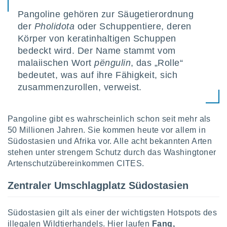
Pangoline gehören zur Säugetierordnung
der
Pholidota
oder Schuppentiere, deren
IV,
Körper von keratinhaltigen Schuppen
kie-
bedeckt wird. Der Name stammt vom
malaiischen Wort
pëngulin
, das „Rolle“
er
bedeutet, was auf ihre Fähigkeit, sich
it der
zusammenzurollen, verweist.
n von
cht
den sind,
 weiterhin
Pangoline gibt es wahrscheinlich schon seit mehr als
 Website
50 Millionen Jahren. Sie kommen heute vor allem in
t
Südostasien und Afrika vor. Alle acht bekannten Arten
 indem Sie
stehen unter strengem Schutz durch das Washingtoner
ieren. In
Artenschutzübereinkommen CITES.
l werden
über
Zentraler Umschlagplatz Südostasien
, dass wir
s
, die für die
Südostasien gilt als einer der wichtigsten Hotspots des
auf der
illegalen Wildtierhandels. Hier laufen
Fang,
twendig