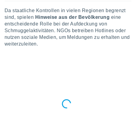
indeutige
 oder
Da staatliche Kontrollen in vielen Regionen begrenzt
sind, spielen
Hinweise aus der Bevölkerung
eine
en, um
entscheidende Rolle bei der Aufdeckung von
ezogene
Schmuggelaktivitäten. NGOs betreiben Hotlines oder
Ihren
nutzen soziale Medien, um Meldungen zu erhalten und
 dieser
weiterzuleiten.
P-Adressen
-
 zu
 darauf
n und diese
ten. Einige
rarbeiten
ezogenen
icherweise
age eines
en
, dem Sie
hen
 dies zu
 Sie Ihre