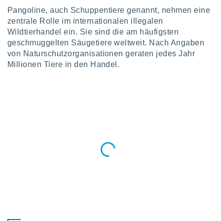
okies oder
Pangoline, auch Schuppentiere genannt, nehmen eine
 Partner
zentrale Rolle im internationalen illegalen
e es uns
n, das
Wildtierhandel ein. Sie sind die am häufigsten
uf der
geschmuggelten Säugetiere weltweit. Nach Angaben
 verfolgen
von Naturschutzorganisationen geraten jedes Jahr
lysieren
Millionen Tiere in den Handel.
s Profil zu
um Ihnen
ierende
nd
erte Inhalte
. Weitere
nen finden
rer
tlinie
. Sie
e
 jederzeit
, indem Sie
altfläche
stellungen
n Rand
bsite