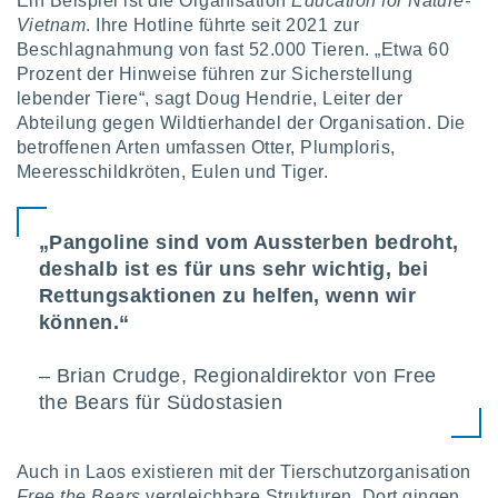
Ein Beispiel ist die Organisation
Education for Nature-
von
Vietnam
. Ihre Hotline führte seit 2021 zur
erte
Beschlagnahmung von fast 52.000 Tieren. „Etwa 60
verwendung
Prozent der Hinweise führen zur Sicherstellung
n zur
lebender Tiere“, sagt Doug Hendrie, Leiter der
Abteilung gegen Wildtierhandel der Organisation. Die
erter
betroffenen Arten umfassen Otter, Plumploris,
rstellung
n zur
Meeresschildkröten, Eulen und Tiger.
ierung von
verwendung
n zur
„Pangoline sind vom Aussterben bedroht,
deshalb ist es für uns sehr wichtig, bei
erter
Rettungsaktionen zu helfen, wenn wir
essung der
ung,
können.“
er
ce von
– Brian Crudge, Regionaldirektor von Free
analyse von
the Bears für Südostasien
n durch
 oder
onen von
Auch in Laos existieren mit der Tierschutzorganisation
nen
Free the Bears
vergleichbare Strukturen. Dort gingen