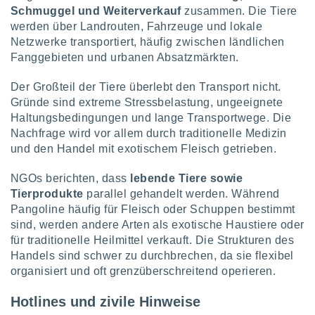
keine
Schmuggel und Weiterverkauf
zusammen. Die Tiere
r
werden über Landrouten, Fahrzeuge und lokale
analyse
Netzwerke transportiert, häufig zwischen ländlichen
nzeige von
Fanggebieten und urbanen Absatzmärkten.
der
erten
Der Großteil der Tiere überlebt den Transport nicht.
erwenden,
Gründe sind extreme Stressbelastung, ungeeignete
 nicht
Haltungsbedingungen und lange Transportwege. Die
erte
Nachfrage wird vor allem durch traditionelle Medizin
ehen
und den Handel mit exotischem Fleisch getrieben.
e können
ation von
NGOs berichten, dass
lebende Tiere sowie
lehnen und
Tierprodukte
parallel gehandelt werden. Während
s
Pangoline häufig für Fleisch oder Schuppen bestimmt
t auf
site
sind, werden andere Arten als exotische Haustiere oder
 indem Sie
für traditionelle Heilmittel verkauft. Die Strukturen des
altfläche
Handels sind schwer zu durchbrechen, da sie flexibel
 klicken.
organisiert und oft grenzüberschreitend operieren.
Zustimmung
wir und
Hotlines und zivile Hinweise
tner