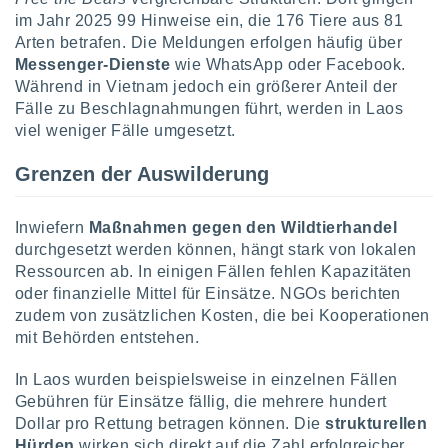
ntwicklung
im Jahr 2025 99 Hinweise ein, die 176 Tiere aus 81
serung der
Arten betrafen. Die Meldungen erfolgen häufig über
Messenger-Dienste
wie WhatsApp oder Facebook.
g
 Daten zur
Während in Vietnam jedoch ein größerer Anteil der
n Inhalten.
Fälle zu Beschlagnahmungen führt, werden in Laos
viel weniger Fälle umgesetzt.
ten und
Grenzen der Auswilderung
ion durch
on
,
Inwiefern
Maßnahmen gegen den Wildtierhandel
erte
durchgesetzt werden können, hängt stark von lokalen
d Inhalte,
on
Ressourcen ab. In einigen Fällen fehlen Kapazitäten
ung und der
oder finanzielle Mittel für Einsätze. NGOs berichten
ce von
zudem von zusätzlichen Kosten, die bei Kooperationen
mit Behörden entstehen.
nforschung
icklung
In Laos wurden beispielsweise in einzelnen Fällen
serung von
Gebühren für Einsätze fällig, die mehrere hundert
.
Dollar pro Rettung betragen können. Die
strukturellen
sere 1199
Hürden
wirken sich direkt auf die Zahl erfolgreicher