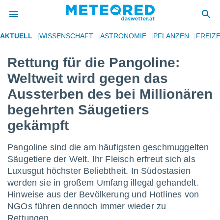
AKTUELL
WISSENSCHAFT
ASTRONOMIE
PFLANZEN
FREIZE
politik
Rettung für die Pangoline:
von
Weltweit wird gegen das
at) wurde
uten
Aussterben des bei Millionären
m
begehrten Säugetiers
llen, dass
estellten
gekämpft
nen von
tät sind.
 diese
Pangoline sind die am häufigsten geschmuggelten
er die
Säugetiere der Welt. Ihr Fleisch erfreut sich als
Optionen
Luxusgut höchster Beliebtheit. In Südostasien
werden sie in großem Umfang illegal gehandelt.
 cookies
Hinweise aus der Bevölkerung und Hotlines von
s adgang
NGOs führen dennoch immer wieder zu
gitale
Rettungen.