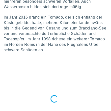
mehreren besonders schweren Vorfällen. Auch
ntwicklung
Wasserhosen bilden sich dort regelmäßig.
serung der
g
Im Jahr 2016 drang ein Tornado, der sich entlang der
 Daten zur
Küste gebildet hatte, mehrere Kilometer landeinwärts
n Inhalten.
bis in die Gegend von Cesano und zum Bracciano-See
vor und verursachte dort erhebliche Schäden und
ten und
Todesopfer. Im Jahr 1998 richtete ein weiterer Tornado
ion durch
im Norden Roms in der Nähe des Flughafens Urbe
on
schwere Schäden an.
,
erte
d Inhalte,
on
ung und der
ce von
nforschung
icklung
serung von
.
sere 1199