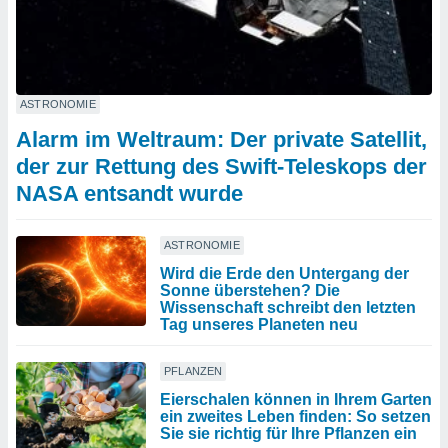
ASTRONOMIE
Alarm im Weltraum: Der private Satellit,
der zur Rettung des Swift-Teleskops der
NASA entsandt wurde
ASTRONOMIE
Wird die Erde den Untergang der
Sonne überstehen? Die
Wissenschaft schreibt den letzten
Tag unseres Planeten neu
PFLANZEN
Eierschalen können in Ihrem Garten
ein zweites Leben finden: So setzen
Sie sie richtig für Ihre Pflanzen ein