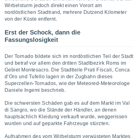
Wirbelsturm jedoch direkt einen Vorort am
nordöstlichen Stadtrand, mehrere Dutzend Kilometer
IV,
von der Küste entfernt.
kie-
Erst der Schock, dann die
Fassungslosigkeit
er
it der
n von
Der Tornado bildete sich im nordöstlichen Teil der Stadt
cht
und betraf vor allem den dritten Stadtbezirk Roms im
den sind,
Gebiet Montesacro. Die Stadtteile Prati Fiscali, Conca
 weiterhin
d’Oro und Tufello lagen in der Zugbahn dieses
 Website
Superzellen-Tornados, wie der Meteored-Meteorologe
t
 indem Sie
Daniele Ingemi beschrieb.
ieren. In
l werden
Die schwersten Schäden gab es auf dem Markt im Val
über
di Sangro, wo die Stände der Händler, an denen
, dass wir
hauptsächlich Kleidung verkauft wurde, weggerissen
s
wurden und auf geparkte Fahrzeuge stürzten.
, die für die
auf der
Aufnahmen des vom Wirbelsturm verwüsteten Marktes
twendig