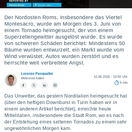
ie auf
en basiert,
Cookies
Der Nordosten Roms, insbesondere das Viertel
che
Montesacro, wurde am Morgen des 3. Juni von
en
 werden,
einem Tornado heimgesucht, der von einem
 es uns,
Superzellengewitter ausgelöst wurde. Es wurde
AKZEPTIEREN
häft zu
von schweren Schäden berichtet: Mindestens 50
UND
n und Ihnen
Bäume wurden entwurzelt, ein Markt wurde vom
FORTFAHREN
hochwertige
Wind verwüstet, Autos wurden zerstört und es
tenlos zur
herrschte weit verbreitete Angst.
u stellen.
EINSTELLUNGEN
uf die
Lorenzo Pasqualini
10.06.2026 - 10:50 Uhr
he
Meteored Italien
6 min
en und
 klicken,
 auf die
Das Unwetter, das gestern Norditalien heimgesucht hat
greifen und
(über den heftigen Downburst in Turin haben wir in
er
einem anderen Artikel berichtet), erreichte heute
 aller
Mittelitalien, insbesondere die Stadt Rom, wo es nach
,
der Entstehung eines seltenen Tornados zu einem sehr
 davon, ob
ungewöhnlichen Morgen kam.
 unsere