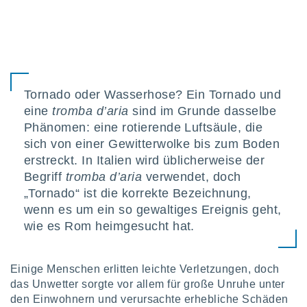
indeutige
 oder
en, um
ezogene
Ihren
 dieser
Tornado oder Wasserhose? Ein Tornado und
P-Adressen
eine
tromba d’aria
sind im Grunde dasselbe
-
Phänomen: eine rotierende Luftsäule, die
 zu
 darauf
sich von einer Gewitterwolke bis zum Boden
n und diese
erstreckt. In Italien wird üblicherweise der
ten. Einige
Begriff
tromba d’aria
verwendet, doch
rarbeiten
„Tornado“ ist die korrekte Bezeichnung,
ezogenen
wenn es um ein so gewaltiges Ereignis geht,
icherweise
wie es Rom heimgesucht hat.
age eines
en
, dem Sie
Einige Menschen erlitten leichte Verletzungen, doch
hen
 dies zu
das Unwetter sorgte vor allem für große Unruhe unter
 Sie Ihre
den Einwohnern und verursachte erhebliche Schäden