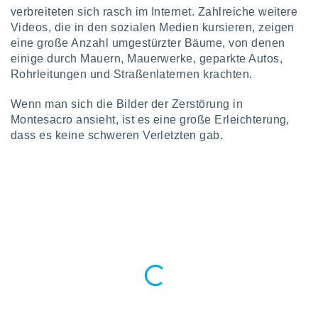
keine
verbreiteten sich rasch im Internet. Zahlreiche weitere
r
Videos, die in den sozialen Medien kursieren, zeigen
analyse
eine große Anzahl umgestürzter Bäume, von denen
nzeige von
einige durch Mauern, Mauerwerke, geparkte Autos,
der
Rohrleitungen und Straßenlaternen krachten.
erten
erwenden,
Wenn man sich die Bilder der Zerstörung in
 nicht
Montesacro ansieht, ist es eine große Erleichterung,
erte
dass es keine schweren Verletzten gab.
ehen
e können
ation von
lehnen und
s
t auf
site
 indem Sie
altfläche
 klicken.
Zustimmung
wir und
tner