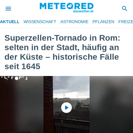
AKTUELL
WISSENSCHAFT
ASTRONOMIE
PFLANZEN
FREIZE
politik
Superzellen-Tornado in Rom:
von
selten in der Stadt, häufig an
at) wurde
uten
der Küste – historische Fälle
m
seit 1645
llen, dass
estellten
nen von
tät sind.
 diese
er die
Optionen
 cookies
s adgang
gitale