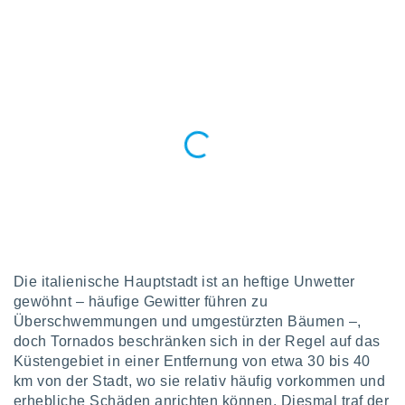
okies oder
 Partner
e es uns
n, das
uf der
 verfolgen
lysieren
s Profil zu
um Ihnen
ierende
nd
erte Inhalte
. Weitere
nen finden
rer
tlinie
Die italienische Hauptstadt ist an heftige Unwetter
. Sie
e
gewöhnt – häufige Gewitter führen zu
 jederzeit
Überschwemmungen und umgestürzten Bäumen –,
, indem Sie
doch Tornados beschränken sich in der Regel auf das
altfläche
Küstengebiet in einer Entfernung von etwa 30 bis 40
stellungen
km von der Stadt, wo sie relativ häufig vorkommen und
n Rand
erhebliche Schäden anrichten können. Diesmal traf der
bsite