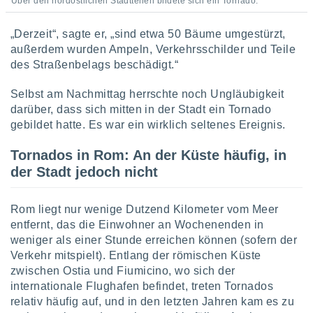
von
Über den nordöstlichen Stadtteilen bildete sich ein Tornado.
erte
„Derzeit“, sagte er, „sind etwa 50 Bäume umgestürzt,
verwendung
außerdem wurden Ampeln, Verkehrsschilder und Teile
n zur
des Straßenbelags beschädigt.“
erter
Selbst am Nachmittag herrschte noch Ungläubigkeit
rstellung
n zur
darüber, dass sich mitten in der Stadt ein Tornado
ierung von
gebildet hatte. Es war ein wirklich seltenes Ereignis.
verwendung
n zur
Tornados in Rom: An der Küste häufig, in
der Stadt jedoch nicht
erter
essung der
ung,
Rom liegt nur wenige Dutzend Kilometer vom Meer
er
entfernt, das die Einwohner an Wochenenden in
ce von
weniger als einer Stunde erreichen können (sofern der
analyse von
n durch
Verkehr mitspielt). Entlang der römischen Küste
 oder
zwischen Ostia und Fiumicino, wo sich der
onen von
internationale Flughafen befindet, treten Tornados
relativ häufig auf, und in den letzten Jahren kam es zu
nen