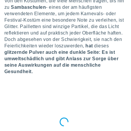
Von den Kostümen, die viele Menschen tragen, bis hin
okies oder
zu
Sambaschulen
- eines der am häufigsten
 Partner
e es uns
verwendeten Elemente, um jedem Karnevals- oder
n, das
Festival-Kostüm eine besondere Note zu verleihen, ist
uf der
Glitter. Pailletten sind winzige Partikel, die das Licht
 verfolgen
reflektieren und auf praktisch jeder Oberfläche haften.
lysieren
Doch abgesehen von der Schwierigkeit, sie nach den
Feierlichkeiten wieder loszuwerden,
hat
dieses
s Profil zu
um Ihnen
glitzernde Pulver auch eine dunkle Seite: Es ist
ierende
umweltschädlich und gibt Anlass zur Sorge über
nd
seine Auswirkungen auf die menschliche
erte Inhalte
Gesundheit.
. Weitere
nen finden
rer
tlinie
. Sie
e
 jederzeit
, indem Sie
altfläche
stellungen
n Rand
bsite