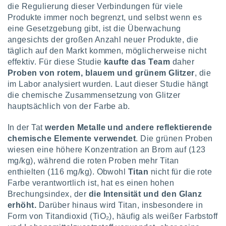
 jederzeit
die Regulierung dieser Verbindungen für viele
oder der
Produkte immer noch begrenzt, und selbst wenn es
beitung
eine Gesetzgebung gibt, ist die Überwachung
hen, indem
angesichts der großen Anzahl neuer Produkte, die
ser
f "
täglich auf den Markt kommen, möglicherweise nicht
en
" oder
effektiv. Für diese Studie
kaufte das Team
daher
Proben von rotem, blauem und grünem Glitzer
, die
tlinie
im Labor analysiert wurden. Laut dieser Studie hängt
die chemische Zusammensetzung von Glitzer
hauptsächlich von der Farbe ab.
es
gør
 under
In der Tat
werden Metalle und andere reflektierende
ndlingen:
chemische Elemente verwendet
. Die grünen Proben
wiesen eine höhere Konzentration an Brom auf (123
von oder
mg/kg), während die roten Proben mehr Titan
nen auf
enthielten (116 mg/kg). Obwohl
Titan
nicht für die rote
erät,
Farbe verantwortlich ist, hat es einen hohen
g
Brechungsindex, der
die Intensität und den Glanz
 Daten zur
erhöht.
Darüber hinaus wird Titan, insbesondere in
on
Form von Titandioxid (TiO₂), häufig als weißer Farbstoff
igen,