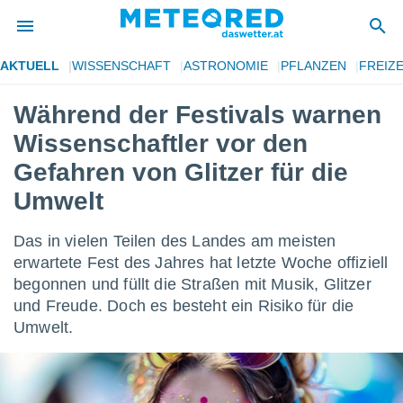
AKTUELL
WISSENSCHAFT
ASTRONOMIE
PFLANZEN
FREIZE
politik
Während der Festivals warnen
von
Wissenschaftler vor den
at) wurde
uten
Gefahren von Glitzer für die
m
Umwelt
llen, dass
estellten
nen von
Das in vielen Teilen des Landes am meisten
tät sind.
erwartete Fest des Jahres hat letzte Woche offiziell
 diese
er die
begonnen und füllt die Straßen mit Musik, Glitzer
Optionen
und Freude. Doch es besteht ein Risiko für die
Umwelt.
 cookies
s adgang
gitale