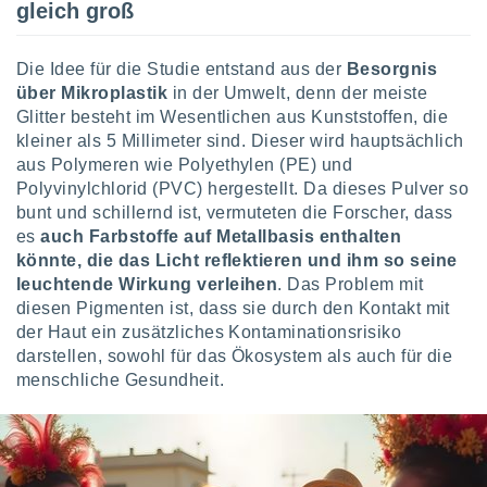
gleich groß
keine
r
analyse
Die Idee für die Studie entstand aus der
Besorgnis
nzeige von
über Mikroplastik
in der Umwelt, denn der meiste
der
Glitter besteht im Wesentlichen aus Kunststoffen, die
erten
erwenden,
kleiner als 5 Millimeter sind. Dieser wird hauptsächlich
aus Polymeren wie Polyethylen (PE) und
 nicht
Polyvinylchlorid (PVC) hergestellt. Da dieses Pulver so
erte
bunt und schillernd ist, vermuteten die Forscher, dass
ehen
es
auch Farbstoffe auf Metallbasis enthalten
e können
könnte, die das Licht reflektieren und ihm so seine
ation von
lehnen und
leuchtende Wirkung verleihen
. Das Problem mit
s
diesen Pigmenten ist, dass sie durch den Kontakt mit
t auf
der Haut ein zusätzliches Kontaminationsrisiko
site
darstellen, sowohl für das Ökosystem als auch für die
 indem Sie
menschliche Gesundheit.
altfläche
 klicken.
Zustimmung
wir und
tner