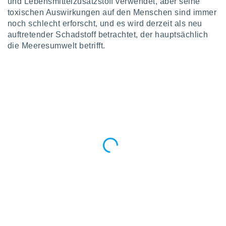
von
und Lebensmittelzusatzstoff verwendet, aber seine
toxischen Auswirkungen auf den Menschen sind immer
erte
noch schlecht erforscht, und es wird derzeit als neu
verwendung
auftretender Schadstoff betrachtet, der hauptsächlich
n zur
die Meeresumwelt betrifft.
erter
rstellung
n zur
ierung von
verwendung
n zur
erter
essung der
ung,
er
ce von
analyse von
n durch
 oder
onen von
nen