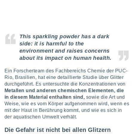
IV,
kie-
This sparkling powder has a dark
er
side: it is harmful to the
it der
environment and raises concerns
n von
about its impact on human health.
cht
den sind,
 weiterhin
Ein Forscherteam des Fachbereichs Chemie der PUC-
 Website
Rio, Brasilien, hat eine detaillierte Studie über Glitter
t
durchgeführt. Es untersuchte die Konzentrationen von
 indem Sie
Metallen und anderen chemischen Elementen, die
ieren. In
in diesem Material enthalten sind,
sowie die Art und
l werden
Weise, wie es vom Körper aufgenommen wird, wenn es
über
, dass wir
mit der Haut in Berührung kommt, und wie es sich in
s
der aquatischen Umwelt verhält.
, die für die
auf der
Die Gefahr ist nicht bei allen Glitzern
twendig