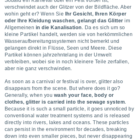
Sobald ein Karneval oder ein Fest vorbei ist,
verschwindet auch der Glitzer von der Bildfläche. Aber
wohin geht er? Wenn Sie
Ihr Gesicht, Ihren Körper
oder Ihre Kleidung waschen, gelangt das Glitter
im
Allgemeinen
in die Kanalisation
. Da es sich um so
kleine Partikel handelt, werden sie von herkömmlichen
Wasseraufbereitungssystemen nicht bemerkt und
gelangen direkt in Flüsse, Seen und Meere. Diese
Partikel können jahrzehntelang in der Umwelt
verbleiben, wobei sie in noch kleinere Teile zerfallen,
aber nie ganz verschwinden.
As soon as a carnival or festival is over, glitter also
disappears from the scene. But where does it go?
Generally, when you
wash your face, body or
clothes, glitter is carried into the sewage system
.
Because it is such a small particle, it goes unnoticed by
conventional water treatment systems and is released
directly into rivers, lakes and oceans. These particles
can persist in the environment for decades, breaking
down into even smaller pieces, but never disappearing