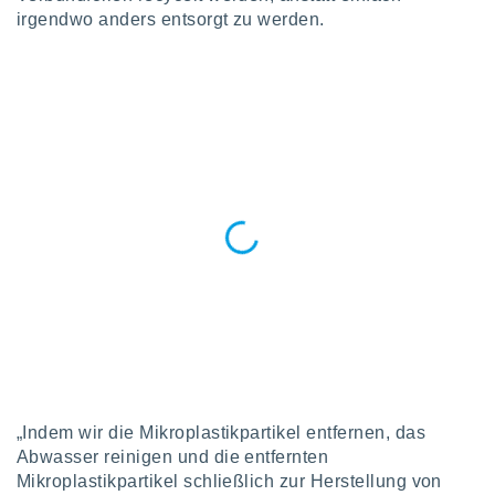
von
irgendwo anders entsorgt zu werden.
erte
verwendung
n zur
erter
rstellung
n zur
ierung von
verwendung
n zur
erter
essung der
ung,
er
ce von
analyse von
n durch
 oder
„Indem wir die Mikroplastikpartikel entfernen, das
onen von
Abwasser reinigen und die entfernten
Mikroplastikpartikel schließlich zur Herstellung von
nen