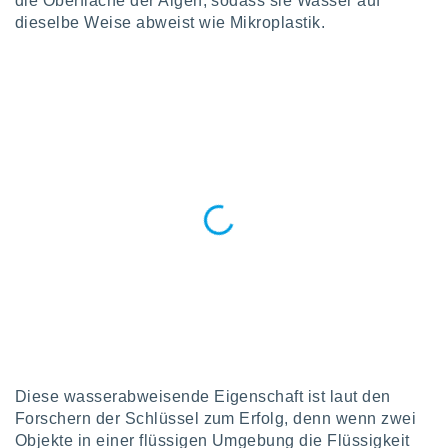
die Oberfläche der Algen, sodass sie Wasser auf
keine
dieselbe Weise abweist wie Mikroplastik.
r
analyse
nzeige von
der
erten
erwenden,
 nicht
erte
ehen
e können
ation von
lehnen und
s
t auf
site
 indem Sie
altfläche
 klicken.
Diese wasserabweisende Eigenschaft ist laut den
Zustimmung
Forschern der Schlüssel zum Erfolg, denn wenn zwei
wir und
Objekte in einer flüssigen Umgebung die Flüssigkeit
tner