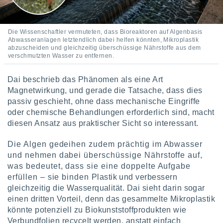
 jederzeit
oder der
beitung
hen, indem
Die Wissenschaftler vermuteten, dass Bioreaktoren auf Algenbasis
ser
Abwasseranlagen letztendlich dabei helfen könnten, Mikroplastik
abzuscheiden und gleichzeitig überschüssige Nährstoffe aus dem
f "
verschmutzten Wasser zu entfernen.
en
" oder
tlinie
Dai beschrieb das Phänomen als eine Art
Magnetwirkung, und gerade die Tatsache, dass dies
passiv geschieht, ohne dass mechanische Eingriffe
es
oder chemische Behandlungen erforderlich sind, macht
gør
diesen Ansatz aus praktischer Sicht so interessant.
 under
ndlingen:
Die Algen gedeihen zudem prächtig im Abwasser
von oder
und nehmen dabei überschüssige Nährstoffe auf,
was bedeutet, dass sie eine doppelte Aufgabe
nen auf
erät,
erfüllen – sie binden Plastik und verbessern
g
gleichzeitig die Wasserqualität. Dai sieht darin sogar
 Daten zur
einen dritten Vorteil, denn das gesammelte Mikroplastik
on
könnte potenziell zu Biokunststoffprodukten wie
igen,
Verbundfolien recycelt werden, anstatt einfach