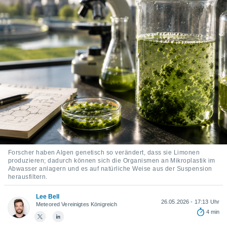
ie auf
en basiert,
Cookies
che
en
 werden,
 es uns,
AKZEPTIEREN
häft zu
UND
n und Ihnen
FORTFAHREN
hochwertige
tenlos zur
u stellen.
EINSTELLUNGEN
uf die
he
en und
Forscher haben Algen genetisch so verändert, dass sie Limonen
 klicken,
produzieren; dadurch können sich die Organismen an Mikroplastik im
 auf die
Abwasser anlagern und es auf natürliche Weise aus der Suspension
greifen und
herausfiltern.
er
 aller
Lee Bell
,
26.05.2026 - 17:13 Uhr
Meteored Vereinigtes Königreich
 davon, ob
4 min
 unsere