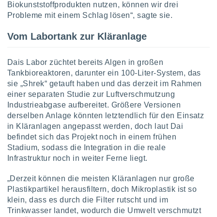
Biokunststoffprodukten nutzen, können wir drei
ntwicklung
serung der
Probleme mit einem Schlag lösen“, sagte sie.
g
Vom Labortank zur Kläranlage
 Daten zur
n Inhalten.
Dais Labor züchtet bereits Algen in großen
Tankbioreaktoren, darunter ein 100-Liter-System, das
ten und
sie „Shrek“ getauft haben und das derzeit im Rahmen
ion durch
on
einer separaten Studie zur Luftverschmutzung
,
Industrieabgase aufbereitet. Größere Versionen
erte
derselben Anlage könnten letztendlich für den Einsatz
d Inhalte,
in Kläranlagen angepasst werden, doch laut Dai
on
befindet sich das Projekt noch in einem frühen
ung und der
Stadium, sodass die Integration in die reale
ce von
Infrastruktur noch in weiter Ferne liegt.
nforschung
icklung
„Derzeit können die meisten Kläranlagen nur große
serung von
Plastikpartikel herausfiltern, doch Mikroplastik ist so
.
klein, dass es durch die Filter rutscht und im
sere 1199
Trinkwasser landet, wodurch die Umwelt verschmutzt