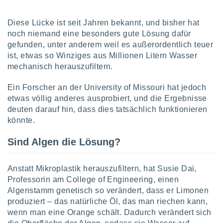
Diese Lücke ist seit Jahren bekannt, und bisher hat
IV,
noch niemand eine besonders gute Lösung dafür
gefunden, unter anderem weil es außerordentlich teuer
kie-
ist, etwas so Winziges aus Millionen Litern Wasser
er
mechanisch herauszufiltern.
it der
Ein Forscher an der University of Missouri hat jedoch
n von
cht
etwas völlig anderes ausprobiert, und die Ergebnisse
den sind,
deuten darauf hin, dass dies tatsächlich funktionieren
 weiterhin
könnte.
 Website
t
Sind Algen die Lösung?
 indem Sie
ieren. In
l werden
Anstatt Mikroplastik herauszufiltern, hat Susie Dai,
über
Professorin am College of Engineering, einen
, dass wir
Algenstamm genetisch so verändert, dass er Limonen
s
produziert – das natürliche Öl, das man riechen kann,
, die für die
auf der
wenn man eine Orange schält. Dadurch verändert sich
twendig