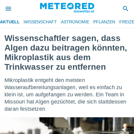
AKTUELL
WISSENSCHAFT
ASTRONOMIE
PFLANZEN
FREIZE
politik
Wissenschaftler sagen, dass
von
Algen dazu beitragen könnten,
at) wurde
uten
Mikroplastik aus dem
m
Trinkwasser zu entfernen
llen, dass
estellten
nen von
Mikroplastik entgeht den meisten
tät sind.
Wasseraufbereitungsanlagen, weil es einfach zu
 diese
er die
klein ist, um aufgefangen zu werden. Ein Team in
Optionen
Missouri hat Algen gezüchtet, die sich stattdessen
daran festsetzen
 cookies
s adgang
gitale