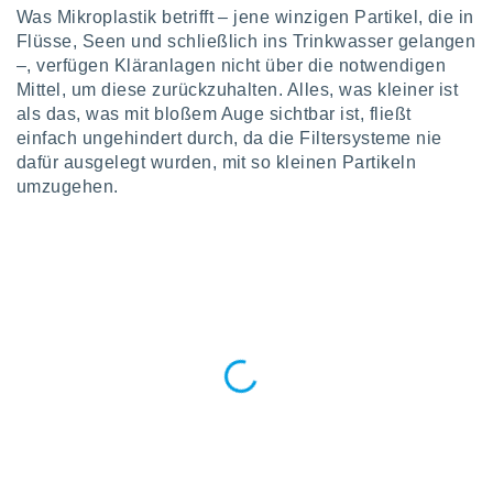
okies oder
Was Mikroplastik betrifft – jene winzigen Partikel, die in
 Partner
Flüsse, Seen und schließlich ins Trinkwasser gelangen
e es uns
–, verfügen Kläranlagen nicht über die notwendigen
n, das
Mittel, um diese zurückzuhalten. Alles, was kleiner ist
uf der
 verfolgen
als das, was mit bloßem Auge sichtbar ist, fließt
lysieren
einfach ungehindert durch, da die Filtersysteme nie
dafür ausgelegt wurden, mit so kleinen Partikeln
s Profil zu
umzugehen.
um Ihnen
ierende
nd
erte Inhalte
. Weitere
nen finden
rer
tlinie
. Sie
e
 jederzeit
, indem Sie
altfläche
stellungen
n Rand
bsite