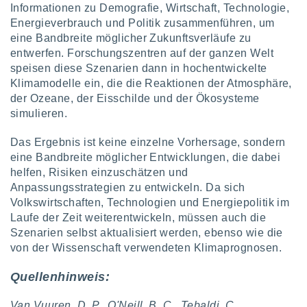
ntwicklung
Informationen zu Demografie, Wirtschaft, Technologie,
serung der
Energieverbrauch und Politik zusammenführen, um
eine Bandbreite möglicher Zukunftsverläufe zu
g
entwerfen. Forschungszentren auf der ganzen Welt
 Daten zur
speisen diese Szenarien dann in hochentwickelte
n Inhalten.
Klimamodelle ein, die die Reaktionen der Atmosphäre,
der Ozeane, der Eisschilde und der Ökosysteme
ten und
simulieren.
ion durch
on
Das Ergebnis ist keine einzelne Vorhersage, sondern
,
eine Bandbreite möglicher Entwicklungen, die dabei
erte
d Inhalte,
helfen, Risiken einzuschätzen und
on
Anpassungsstrategien zu entwickeln. Da sich
ung und der
Volkswirtschaften, Technologien und Energiepolitik im
ce von
Laufe der Zeit weiterentwickeln, müssen auch die
Szenarien selbst aktualisiert werden, ebenso wie die
nforschung
von der Wissenschaft verwendeten Klimaprognosen.
icklung
serung von
.
Quellenhinweis:
sere 1199
Van Vuuren, D. P., O'Neill, B. C., Tebaldi, C.,