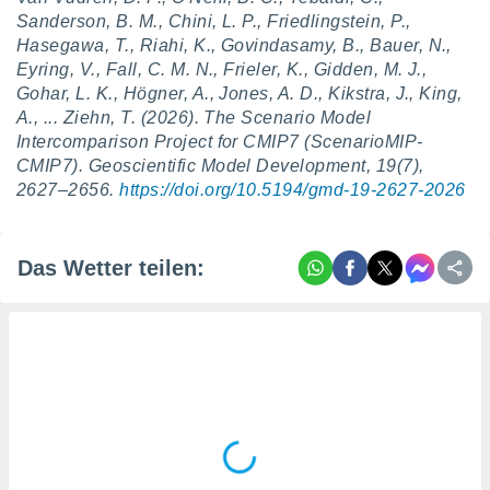
tner
Sanderson, B. M., Chini, L. P., Friedlingstein, P.,
Hasegawa, T., Riahi, K., Govindasamy, B., Bauer, N.,
Eyring, V., Fall, C. M. N., Frieler, K., Gidden, M. J.,
Gohar, L. K., Högner, A., Jones, A. D., Kikstra, J., King,
A., ... Ziehn, T. (2026). The Scenario Model
Intercomparison Project for CMIP7 (ScenarioMIP-
CMIP7).
Geoscientific Model Development
,
19
(7),
2627–2656.
https://doi.org/10.5194/gmd-19-2627-2026
Das Wetter teilen: