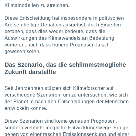
Klimamodellen zu streichen.
IV,
Diese Entscheidung hat insbesondere in politischen
Kreisen heftige Debatten ausgelöst, doch Experten
kie-
betonen, dass dies weder bedeute, dass die
Auswirkungen des Klimawandels an Bedeutung
er
verlieren, noch dass frühere Prognosen falsch
it der
gewesen seien.
n von
cht
Das Szenario, das die schlimmstmögliche
den sind,
 weiterhin
Zukunft darstellte
 Website
t
Seit Jahrzehnten stützen sich Klimaforscher auf
 indem Sie
ieren. In
verschiedene Szenarien, um zu untersuchen, wie sich
l werden
der Planet je nach den Entscheidungen der Menschen
über
entwickeln könnte.
, dass wir
s
Diese Szenarien sind keine genauen Prognosen,
, die für die
sondern vielmehr mögliche Entwicklungswege. Einige
auf der
gehen von einer raschen Emissionssenkung und einer
twendig