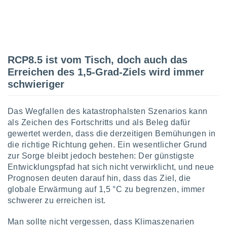
von
erte
verwendung
n zur
RCP8.5 ist vom Tisch, doch auch das
erter
rstellung
Erreichen des 1,5-Grad-Ziels wird immer
n zur
schwieriger
ierung von
verwendung
n zur
Das Wegfallen des katastrophalsten Szenarios kann
als Zeichen des Fortschritts und als Beleg dafür
erter
gewertet werden, dass die derzeitigen Bemühungen in
essung der
die richtige Richtung gehen. Ein wesentlicher Grund
ung,
er
zur Sorge bleibt jedoch bestehen: Der günstigste
ce von
Entwicklungspfad hat sich nicht verwirklicht, und neue
analyse von
Prognosen deuten darauf hin, dass das Ziel, die
n durch
globale Erwärmung auf 1,5 °C zu begrenzen, immer
 oder
schwerer zu erreichen ist.
onen von
Man sollte nicht vergessen, dass Klimaszenarien
nen