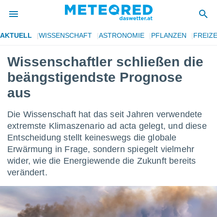
AKTUELL
WISSENSCHAFT
ASTRONOMIE
PFLANZEN
FREIZE
politik
Wissenschaftler schließen die
von
beängstigendste Prognose
at) wurde
uten
aus
m
llen, dass
Die Wissenschaft hat das seit Jahren verwendete
estellten
nen von
extremste Klimaszenario ad acta gelegt, und diese
tät sind.
Entscheidung stellt keineswegs die globale
 diese
Erwärmung in Frage, sondern spiegelt vielmehr
er die
wider, wie die Energiewende die Zukunft bereits
Optionen
verändert.
 cookies
s adgang
gitale