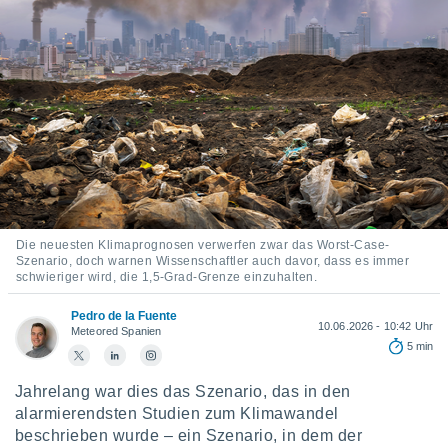
ie auf
en basiert,
Cookies
che
en
 werden,
 es uns,
AKZEPTIEREN
häft zu
UND
n und Ihnen
FORTFAHREN
hochwertige
tenlos zur
u stellen.
EINSTELLUNGEN
uf die
Die neuesten Klimaprognosen verwerfen zwar das Worst-Case-
Szenario, doch warnen Wissenschaftler auch davor, dass es immer
he
schwieriger wird, die 1,5-Grad-Grenze einzuhalten.
en und
 klicken,
Pedro de la Fuente
 auf die
10.06.2026 - 10:42 Uhr
Meteored Spanien
greifen und
5 min
er
 aller
Jahrelang war dies das Szenario, das in den
,
alarmierendsten Studien zum Klimawandel
 davon, ob
beschrieben wurde – ein Szenario, in dem der
 unsere