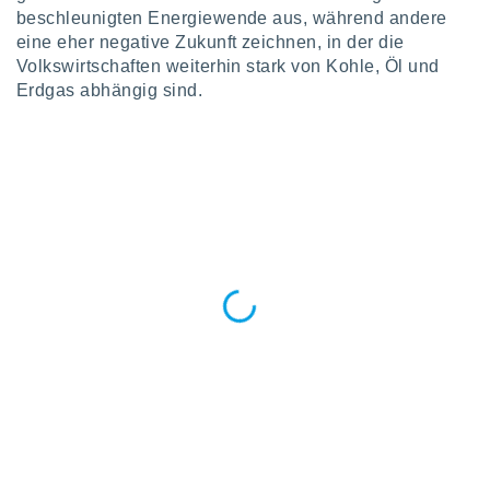
keine
beschleunigten Energiewende aus, während andere
r
eine eher negative Zukunft zeichnen, in der die
analyse
Volkswirtschaften weiterhin stark von Kohle, Öl und
nzeige von
Erdgas abhängig sind.
der
erten
erwenden,
 nicht
erte
ehen
e können
ation von
lehnen und
s
t auf
site
 indem Sie
altfläche
 klicken.
Zustimmung
wir und
tner