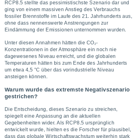
RCP8.5 stellte das pessimistischste Szenario dar und
indeutige
ging von einem massiven Anstieg des Verbrauchs
 oder
fossiler Brennstoffe im Laufe des 21. Jahrhunderts aus,
en, um
ohne dass nennenswerte Anstrengungen zur
ezogene
Eindämmung der Emissionen unternommen wurden.
Ihren
 dieser
Unter diesen Annahmen hätten die CO₂-
P-Adressen
Konzentrationen in der Atmosphäre ein noch nie
-
dagewesenes Niveau erreicht, und die globalen
 zu
Temperaturen hätten bis zum Ende des Jahrhunderts
 darauf
n und diese
um etwa 4,5 °C über das vorindustrielle Niveau
ten. Einige
ansteigen können.
rarbeiten
Warum wurde das extremste Negativszenario
ezogenen
gestrichen?
icherweise
age eines
Die Entscheidung, dieses Szenario zu streichen,
en
, dem Sie
spiegelt eine Anpassung an die aktuellen
hen
Gegebenheiten wider. Als RCP8.5 ursprünglich
 dies zu
entwickelt wurde, hielten es die Forscher für plausibel,
 Sie Ihre
dass das globale Wirtschaftswachstum weiterhin stark