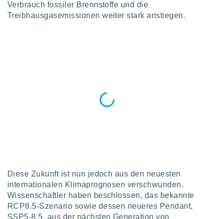
okies oder
Verbrauch fossiler Brennstoffe und die
 Partner
Treibhausgasemissionen weiter stark anstiegen.
e es uns
n, das
uf der
 verfolgen
lysieren
s Profil zu
um Ihnen
ierende
nd
erte Inhalte
. Weitere
nen finden
rer
tlinie
. Sie
e
 jederzeit
Diese Zukunft ist nun jedoch aus den neuesten
, indem Sie
internationalen Klimaprognosen verschwunden.
altfläche
Wissenschaftler haben beschlossen, das bekannte
stellungen
RCP8.5-Szenario sowie dessen neueres Pendant,
n Rand
SSP5-8.5, aus der nächsten Generation von
bsite