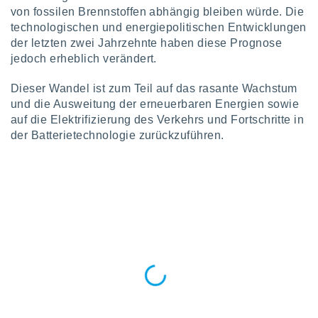
 jederzeit
von fossilen Brennstoffen abhängig bleiben würde. Die
oder der
technologischen und energiepolitischen Entwicklungen
beitung
der letzten zwei Jahrzehnte haben diese Prognose
hen, indem
ser
jedoch erheblich verändert.
f "
en
" oder
Dieser Wandel ist zum Teil auf das rasante Wachstum
und die Ausweitung der erneuerbaren Energien sowie
tlinie
auf die Elektrifizierung des Verkehrs und Fortschritte in
der Batterietechnologie zurückzuführen.
es
gør
 under
ndlingen:
von oder
nen auf
erät,
g
 Daten zur
on
igen,