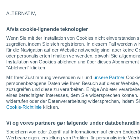
inneren Bereich der M
ALTERNATIV,
Neue Analyse von 6.594 Solar-Zwilling
Afvis cookie-lignende teknologier
Jahren aus dem Galaxienzentrum migr
Wenn Sie mit der Installation von Cookies nicht einverstanden s
zugreifen, indem Sie sich registrieren. In diesem Fall werden wir
für die Navigation auf der Website notwendig sind, aber keine
oder personalisierten Inhalten verwenden, obwohl Sie allgemein
Installation von Cookies ablehnen und über dieses Abonnement a
"Ablehnen" klicken.
Mit Ihrer Zustimmung verwenden wir und
unsere Partner
Cookie
personenbezogene Daten wie Ihren Besuch auf dieser Website,
zuzugreifen und diese zu verarbeiten. Einige Anbieter verarbe
eines berechtigten Interesses, dem Sie widersprechen können. 
widerrufen oder der Datenverarbeitung widersprechen, indem Sie
Cookie-Richtlinie
klicken.
Vi og vores partnere gør følgende under databehandli
Speichern von oder Zugriff auf Informationen auf einem Endger
Werbeanzeigen, erstellung von Profilen für personalisierte Wer