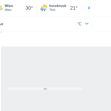
Wien
Innsbruck
Salzburg
30°
21°
Wien
Tirol
Salzburg
°C
rt
en Bereich der Milchstraße