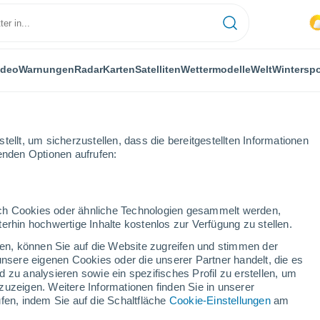
ideo
Warnungen
Radar
Karten
Satelliten
Wettermodelle
Welt
Winterspo
LANZEN
FREIZEIT
ellt, um sicherzustellen, dass die bereitgestellten Informationen
genden Optionen aufrufen:
durch Cookies oder ähnliche Technologien gesammelt werden,
erhin hochwertige Inhalte kostenlos zur Verfügung zu stellen.
 Die Sonne war Teil einer Massenmigration – sie verließ einst den inner
cken, können Sie auf die Website zugreifen und stimmen der
unsere eigenen Cookies oder die unserer Partner handelt, die es
 zu analysieren sowie ein spezifisches Profil zu erstellen, um
nne war Teil einer
zuzeigen. Weitere Informationen finden Sie in unserer
fen, indem Sie auf die Schaltfläche
Cookie-Einstellungen
am
verließ einst den