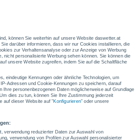
ilchstraße
en zeigt, dass die Sonne vor 4–6 Milliarden
ierte und so die Erde bewohnbar machte.
ind, können Sie weiterhin auf unsere Website daswetter.at
 Sie darüber informieren, dass wir nur Cookies installieren, die
 Cookies zur Verhaltensanalyse oder zur Anzeige von Werbung
e, nicht personalisierte Werbung sehen können. Sie können die
uf unsere Website zugreifen, indem Sie auf die Schaltfläche
s, eindeutige Kennungen oder ähnliche Technologien, um
 IP-Adressen und Cookie-Kennungen zu speichern, darauf
iten Ihre personenbezogenen Daten möglicherweise auf Grundlage
Um dies zu tun, können Sie Ihre Zustimmung jederzeit
 auf dieser Website auf "
Konfigurieren
" oder unsere
ngen:
ät, verwendung reduzierter Daten zur Auswahl von
bung, verwendung von Profilen zur Auswahl personalisierter