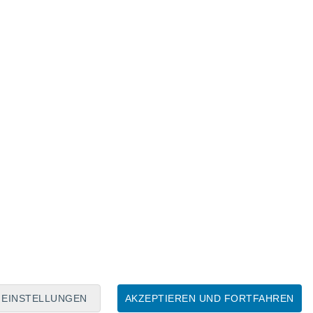
tatistische Robustheit mit einem
8 simulierten Sternen
.
e und s-Prozess-Sterne
setzung bestätigte bekannte Trends:
 dem Alter zu, während Yttrium abnimmt.
 Sterne (Sterne mit starker
 sind dagegen selten oder fehlen
n, dass mögliche Doppelsternsysteme
rne mit moderaten s-Prozess-Erhöhungen in
nnbar sind.
 massiven Sternenwanderung
EINSTELLUNGEN
AKZEPTIEREN UND FORTFAHREN