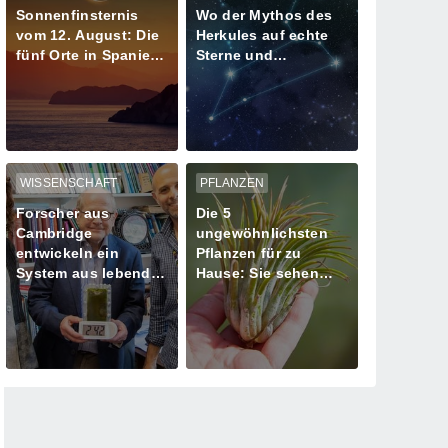
Sonnenfinsternis
Wo der Mythos des
vom 12. August: Die
Herkules auf echte
fünf Orte in Spanien
Sterne und
mit mehr als einer
Meteoritenschauer
Minute Dunkelheit
trifft
WISSENSCHAFT
PFLANZEN
Forscher aus
Die 5
Cambridge
ungewöhnlichsten
entwickeln ein
Pflanzen für zu
System aus lebenden
Hause: Sie sehen
Algen zur
aus, als kämen sie
Stromversorgung
von einem anderen
Planeten!