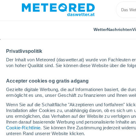
Wetter
Nachrichten
V
ALLE
AKTUELL
WISSENSCHAFT
ASTRONOMIE
PF
Privatlivspolitik
Der Inhalt von Meteored (daswetter.at) wurde von Fachleuten erst
von hoher Qualität sind. Sie können diese Website über die fol
Accepter cookies og gratis adgang
Gezielte digitale Werbung, die auf Informationen basiert, die 
ermöglicht es uns, unser Geschäft zu finanzieren und Ihnen weit
Home
Nachrichten
Astronomie
Studie enthüllt:
Wenn Sie auf die Schaltfläche "Akzeptieren und fortfahren" kli
Installation aller Cookies zu, unabhängig davon, ob es sich um 
uns ermöglichen, das Verhalten auf der Website zu verfolgen und
Studie enthüllt: Die So
Ihnen darauf basierende Werbung und personalisierte Inhalte an
Cookie-Richtlinie
. Sie können Ihre Zustimmung jederzeit widerru
Massenmigration – sie 
unteren Rand unserer Website klicken.