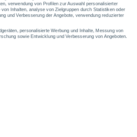
ten, verwendung von Profilen zur Auswahl personalisierter
on Inhalten, analyse von Zielgruppen durch Statistiken oder
ung und Verbesserung der Angebote, verwendung reduzierter
dgeräten, personalisierte Werbung und Inhalte, Messung von
forschung sowie Entwicklung und Verbesserung von Angeboten.
r der Milchstraße bis zu ihrer heutigen Position – ein Schlüssel
09.05.2026 - 16:04 Uhr
5 min
n, doch ihre Herkunft ist überraschend
dass sie ursprünglich in den inneren
– oder sogar aus einem
ktischen Zentrums kam – und erst vor 4