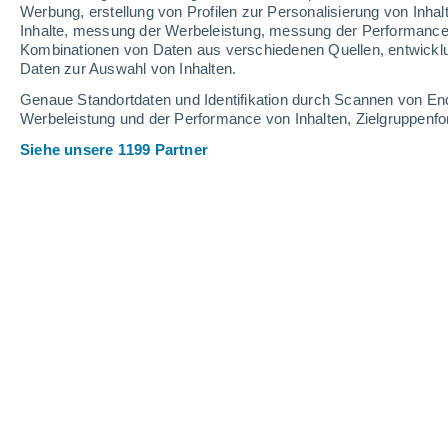
Werbung, erstellung von Profilen zur Personalisierung von Inhal
Inhalte, messung der Werbeleistung, messung der Performance v
Kombinationen von Daten aus verschiedenen Quellen, entwickl
Daten zur Auswahl von Inhalten.
Genaue Standortdaten und Identifikation durch Scannen von En
Werbeleistung und der Performance von Inhalten, Zielgruppen
Siehe unsere 1199 Partner
Visualisierung der Sonnenreise (KI): Von der zentralen Ba
zur habitablen Zone der Erde.
Kathy Schrey
Meteored Deutschland
Die Sonne ist unser vertrautester Ster
komplex.
Neue Forschung deutet darauf hin, 
Regionen der Milchstraße entstand 
Zwillingssternsystem nahe des gala