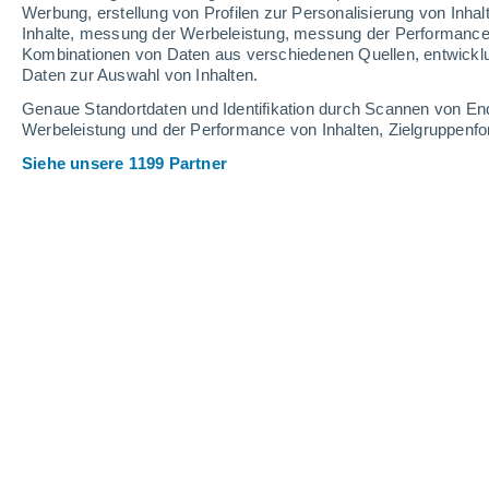
Werbung, erstellung von Profilen zur Personalisierung von Inhal
Inhalte, messung der Werbeleistung, messung der Performance v
Kombinationen von Daten aus verschiedenen Quellen, entwickl
Daten zur Auswahl von Inhalten.
Genaue Standortdaten und Identifikation durch Scannen von En
Werbeleistung und der Performance von Inhalten, Zielgruppen
Siehe unsere 1199 Partner
Fitz Roy entlang der Nationalstraße 40
Agustina Fontirroig
Meteored Argentinien
Seine Präsenz ist beeindruckend:
ein
der Landschaft Patagoniens
und offe
vollständig asphaltierten 220 Kilomete
El Chaltén führt.
Die Kulisse verlangt nach einem obli
Nationalstraße 40, wo Reisende und F