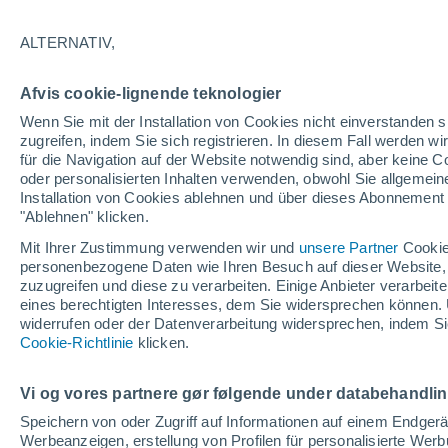
Dank seiner internationalen Bekannthei
ALTERNATIV,
erfahrene Kletterer und Extremabente
Naturtourismus – ideal, um ihn hautn
Afvis cookie-lignende teknologier
Wenn Sie mit der Installation von Cookies nicht einverstanden s
zugreifen, indem Sie sich registrieren. In diesem Fall werden wir
für die Navigation auf der Website notwendig sind, aber keine
oder personalisierten Inhalten verwenden, obwohl Sie allgemein
Installation von Cookies ablehnen und über dieses Abonnement a
"Ablehnen" klicken.
Mit Ihrer Zustimmung verwenden wir und
unsere Partner
Cookie
personenbezogene Daten wie Ihren Besuch auf dieser Website,
zuzugreifen und diese zu verarbeiten. Einige Anbieter verarbe
eines berechtigten Interesses, dem Sie widersprechen können. 
widerrufen oder der Datenverarbeitung widersprechen, indem Sie
Cookie-Richtlinie
klicken.
Vi og vores partnere gør følgende under databehandli
Speichern von oder Zugriff auf Informationen auf einem Endger
Werbeanzeigen, erstellung von Profilen für personalisierte Wer