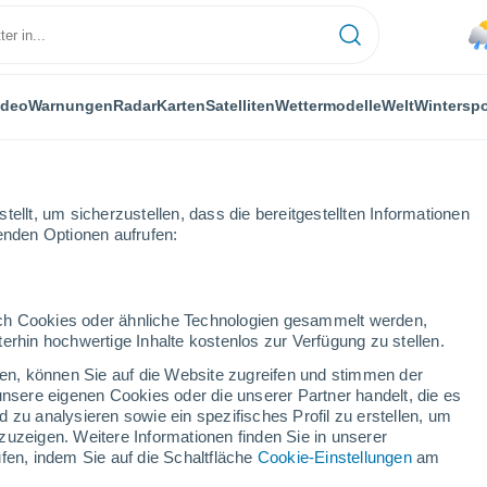
ideo
Warnungen
Radar
Karten
Satelliten
Wettermodelle
Welt
Winterspo
LANZEN
FREIZEIT
ellt, um sicherzustellen, dass die bereitgestellten Informationen
genden Optionen aufrufen:
durch Cookies oder ähnliche Technologien gesammelt werden,
erhin hochwertige Inhalte kostenlos zur Verfügung zu stellen.
 auf der Weltkarte: Er wurde zu einem der besten Berge der Welt gewäh
cken, können Sie auf die Website zugreifen und stimmen der
unsere eigenen Cookies oder die unserer Partner handelt, die es
 zu analysieren sowie ein spezifisches Profil zu erstellen, um
f der Weltkarte: Er wurde
zuzeigen. Weitere Informationen finden Sie in unserer
fen, indem Sie auf die Schaltfläche
Cookie-Einstellungen
am
erge der Welt gewählt