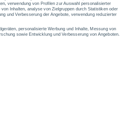
ten, verwendung von Profilen zur Auswahl personalisierter
on Inhalten, analyse von Zielgruppen durch Statistiken oder
ung und Verbesserung der Angebote, verwendung reduzierter
dgeräten, personalisierte Werbung und Inhalte, Messung von
forschung sowie Entwicklung und Verbesserung von Angeboten.
24.01.2026 - 20:11 Uhr
7 min
 majestätischer Gipfel erhebt sich über
nbart sich fast vollständig entlang einer
r langen Strecke, die von El Calafate nach
gatorischen Zwischenstopp an der
otografen innehalten, um eines der