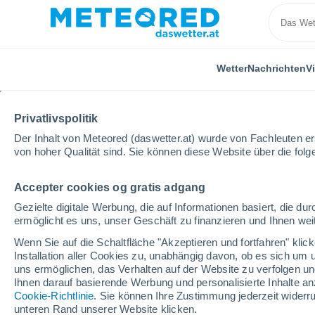
Wetter
Nachrichten
V
ALLE
AKTUELL
WISSENSCHAFT
ASTRONOMIE
PF
Privatlivspolitik
Der Inhalt von Meteored (daswetter.at) wurde von Fachleuten erst
von hoher Qualität sind. Sie können diese Website über die fol
Accepter cookies og gratis adgang
Gezielte digitale Werbung, die auf Informationen basiert, die 
ermöglicht es uns, unser Geschäft zu finanzieren und Ihnen weit
Home
Nachrichten
Freizeit
Der Fitz Roy glänzt
Wenn Sie auf die Schaltfläche "Akzeptieren und fortfahren" kli
Installation aller Cookies zu, unabhängig davon, ob es sich um 
uns ermöglichen, das Verhalten auf der Website zu verfolgen und
Der Fitz Roy glänzt au
Ihnen darauf basierende Werbung und personalisierte Inhalte an
Cookie-Richtlinie
. Sie können Ihre Zustimmung jederzeit widerru
zu einem der besten B
unteren Rand unserer Website klicken.