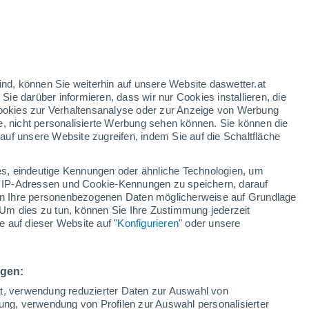
t ist er nicht mehr nur eine Obsession für
urer, sondern eine der großen Ikonen des
ah zu erleben und zu bewundern.
ind, können Sie weiterhin auf unsere Website daswetter.at
 Sie darüber informieren, dass wir nur Cookies installieren, die
 Cookies zur Verhaltensanalyse oder zur Anzeige von Werbung
e, nicht personalisierte Werbung sehen können. Sie können die
uf unsere Website zugreifen, indem Sie auf die Schaltfläche
s, eindeutige Kennungen oder ähnliche Technologien, um
 IP-Adressen und Cookie-Kennungen zu speichern, darauf
iten Ihre personenbezogenen Daten möglicherweise auf Grundlage
Um dies zu tun, können Sie Ihre Zustimmung jederzeit
 auf dieser Website auf "
Konfigurieren
" oder unsere
ngen:
ät, verwendung reduzierter Daten zur Auswahl von
bung, verwendung von Profilen zur Auswahl personalisierter