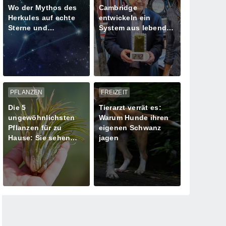
Wo der Mythos des
Cambridge
Herkules auf echte
entwickeln ein
Sterne und
System aus lebenden
Meteoritenschauer
Algen zur
trifft
Stromversorgung
PFLANZEN
FREIZEIT
Die 5
Tierarzt verrät es:
ungewöhnlichsten
Warum Hunde ihren
Pflanzen für zu
eigenen Schwanz
Hause: Sie sehen
jagen
aus, als kämen sie
von einem anderen
Planeten!