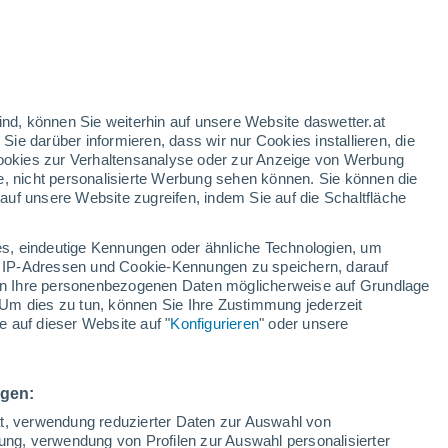
Formen von Sonnencreme griffbereit. Sei
 das Roll-On in der Handtasche oder im
mmer häufiger direkt Schutz dazu.
ind, können Sie weiterhin auf unsere Website daswetter.at
 Sie darüber informieren, dass wir nur Cookies installieren, die
 Cookies zur Verhaltensanalyse oder zur Anzeige von Werbung
e, nicht personalisierte Werbung sehen können. Sie können die
uf unsere Website zugreifen, indem Sie auf die Schaltfläche
s, eindeutige Kennungen oder ähnliche Technologien, um
 IP-Adressen und Cookie-Kennungen zu speichern, darauf
iten Ihre personenbezogenen Daten möglicherweise auf Grundlage
Um dies zu tun, können Sie Ihre Zustimmung jederzeit
 auf dieser Website auf "
Konfigurieren
" oder unsere
ngen:
ät, verwendung reduzierter Daten zur Auswahl von
bung, verwendung von Profilen zur Auswahl personalisierter