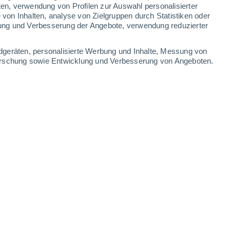
ten, verwendung von Profilen zur Auswahl personalisierter
on Inhalten, analyse von Zielgruppen durch Statistiken oder
ung und Verbesserung der Angebote, verwendung reduzierter
dgeräten, personalisierte Werbung und Inhalte, Messung von
forschung sowie Entwicklung und Verbesserung von Angeboten.
tsdatum gut benutzen
6 - 13:01 Uhr
3 min
aus dem
letzten Jahr
unter Umständen
werden können. Das spart nicht nur
essourcen.
ber das MHD hinaus