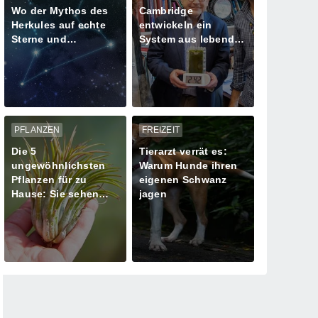
Wo der Mythos des
Cambridge
Herkules auf echte
entwickeln ein
Sterne und
System aus lebenden
Meteoritenschauer
Algen zur
trifft
Stromversorgung
PFLANZEN
FREIZEIT
Die 5
Tierarzt verrät es:
ungewöhnlichsten
Warum Hunde ihren
Pflanzen für zu
eigenen Schwanz
Hause: Sie sehen
jagen
aus, als kämen sie
von einem anderen
Planeten!