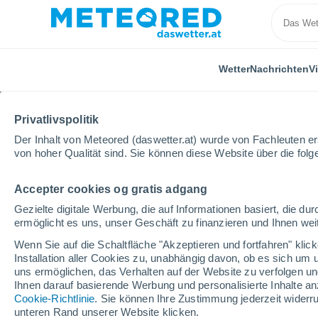
Wetter
Nachrichten
V
ALLE
AKTUELL
WISSENSCHAFT
ASTRONOMIE
PF
Privatlivspolitik
Der Inhalt von Meteored (daswetter.at) wurde von Fachleuten erst
von hoher Qualität sind. Sie können diese Website über die fol
Accepter cookies og gratis adgang
Gezielte digitale Werbung, die auf Informationen basiert, die 
ermöglicht es uns, unser Geschäft zu finanzieren und Ihnen weit
Home
Nachrichten
Freizeit
Wann wird Sonnencre
Wenn Sie auf die Schaltfläche "Akzeptieren und fortfahren" kli
Installation aller Cookies zu, unabhängig davon, ob es sich um 
uns ermöglichen, das Verhalten auf der Website zu verfolgen und
Wann wird Sonnencreme
Ihnen darauf basierende Werbung und personalisierte Inhalte an
Cookie-Richtlinie
. Sie können Ihre Zustimmung jederzeit widerru
Mindesthaltbarkeitsda
unteren Rand unserer Website klicken.