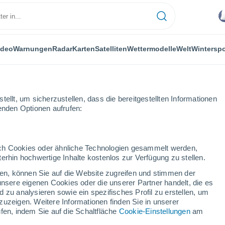
ideo
Warnungen
Radar
Karten
Satelliten
Wettermodelle
Welt
Winterspo
LANZEN
FREIZEIT
ellt, um sicherzustellen, dass die bereitgestellten Informationen
genden Optionen aufrufen:
durch Cookies oder ähnliche Technologien gesammelt werden,
erhin hochwertige Inhalte kostenlos zur Verfügung zu stellen.
me schlecht? 0ft ist das Mindesthaltbarkeitsdatum nur ein Richtwert
cken, können Sie auf die Website zugreifen und stimmen der
unsere eigenen Cookies oder die unserer Partner handelt, die es
 zu analysieren sowie ein spezifisches Profil zu erstellen, um
 schlecht? 0ft ist das
zuzeigen. Weitere Informationen finden Sie in unserer
fen, indem Sie auf die Schaltfläche
Cookie-Einstellungen
am
tum nur ein Richtwert