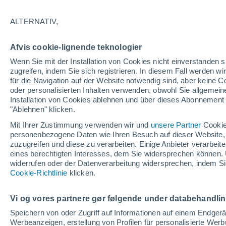
Im Sommer haben wir direkt mehrere 
ALTERNATIV,
es die Sonnenmilch, Sonnenspray oder
Rucksack. Auch in Make-Ups gibt es i
Afvis cookie-lignende teknologier
Wenn Sie mit der Installation von Cookies nicht einverstanden s
zugreifen, indem Sie sich registrieren. In diesem Fall werden wir
für die Navigation auf der Website notwendig sind, aber keine
oder personalisierten Inhalten verwenden, obwohl Sie allgemein
Installation von Cookies ablehnen und über dieses Abonnement a
"Ablehnen" klicken.
Mit Ihrer Zustimmung verwenden wir und
unsere Partner
Cookie
personenbezogene Daten wie Ihren Besuch auf dieser Website,
zuzugreifen und diese zu verarbeiten. Einige Anbieter verarbe
eines berechtigten Interesses, dem Sie widersprechen können. 
widerrufen oder der Datenverarbeitung widersprechen, indem Sie
Cookie-Richtlinie
klicken.
Vi og vores partnere gør følgende under databehandli
Speichern von oder Zugriff auf Informationen auf einem Endger
Werbeanzeigen, erstellung von Profilen für personalisierte Wer