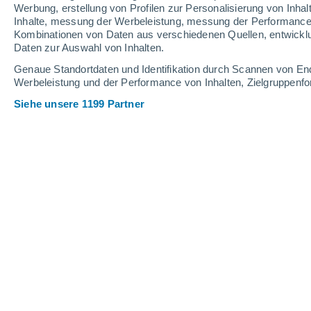
Werbung, erstellung von Profilen zur Personalisierung von Inhal
Inhalte, messung der Werbeleistung, messung der Performance v
Kombinationen von Daten aus verschiedenen Quellen, entwickl
Daten zur Auswahl von Inhalten.
Genaue Standortdaten und Identifikation durch Scannen von En
Werbeleistung und der Performance von Inhalten, Zielgruppen
Siehe unsere 1199 Partner
Sonnencreme lässt sich auch nach dem Mindeshaltbarkei
Anna Poth
03.07.202
Meteored Deutschland
Vielen ist unklar, dass die Produkte 
tatsächlich bequem weiter verbraucht 
unseren
Geldbeutel
, sondern auch R
Sonnencreme kann auch ü
verwendet werden