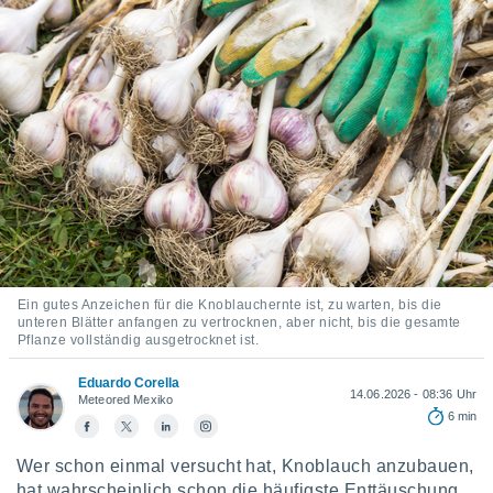
ie auf
en basiert,
Cookies
che
en
 werden,
 es uns,
AKZEPTIEREN
häft zu
UND
n und Ihnen
FORTFAHREN
hochwertige
tenlos zur
u stellen.
EINSTELLUNGEN
uf die
he
Ein gutes Anzeichen für die Knoblauchernte ist, zu warten, bis die
en und
unteren Blätter anfangen zu vertrocknen, aber nicht, bis die gesamte
 klicken,
Pflanze vollständig ausgetrocknet ist.
 auf die
greifen und
Eduardo Corella
14.06.2026 - 08:36 Uhr
er
Meteored Mexiko
 aller
6 min
,
 davon, ob
Wer schon einmal versucht hat, Knoblauch anzubauen,
 unsere
hat wahrscheinlich schon die häufigste Enttäuschung