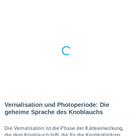
indeutige
 oder
en, um
ezogene
Ihren
 dieser
P-Adressen
-
 zu
 darauf
n und diese
ten. Einige
rarbeiten
ezogenen
icherweise
age eines
Vernalisation und Photoperiode: Die
en
geheime Sprache des Knoblauchs
, dem Sie
hen
 dies zu
Die Vernalisation ist die Phase der Kälteeinwirkung,
 Sie Ihre
die dem Knoblauch hilft, die für die Knollenbildung