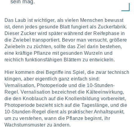
sein mag.
keine
r
analyse
Das Laub ist wichtiger, als vielen Menschen bewusst
nzeige von
ist, denn jedes gesunde Blatt fungiert als Zuckerfabrik.
der
erten
Dieser Zucker wird später während der Reifephase in
erwenden,
die Zwiebel transportiert. Bevor man versucht, größere
Zwiebeln zu züchten, sollte das Ziel darin bestehen,
 nicht
eine kräftige Pflanze mit gesunden Wurzeln und
erte
reichlich funktionsfähigen Blättern zu entwickeln.
ehen
e können
Hier kommen drei Begriffe ins Spiel, die zwar technisch
ation von
lehnen und
klingen, aber eigentlich ganz einfach sind:
s
Vernalisation, Photoperiode und die 10-Stunden-
t auf
Regel. Vernalisation bezeichnet die Kälteeinwirkung,
site
die den Knoblauch auf die Knollenbildung vorbereitet,
 indem Sie
Photoperiode bezieht sich auf die Tageslänge, und die
altfläche
10-Stunden-Regel dient als praktischer Anhaltspunkt,
 klicken.
um zu verstehen, wann die Pflanze beginnt, ihr
Zustimmung
Wachstumsmuster zu ändern.
wir und
tner