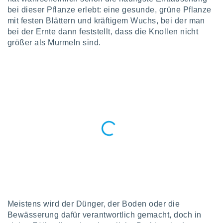
okies oder
bei dieser Pflanze erlebt: eine gesunde, grüne Pflanze
 Partner
mit festen Blättern und kräftigem Wuchs, bei der man
e es uns
bei der Ernte dann feststellt, dass die Knollen nicht
n, das
uf der
größer als Murmeln sind.
 verfolgen
lysieren
s Profil zu
um Ihnen
ierende
nd
erte Inhalte
. Weitere
nen finden
rer
tlinie
. Sie
e
 jederzeit
, indem Sie
altfläche
stellungen
Meistens wird der Dünger, der Boden oder die
n Rand
Bewässerung dafür verantwortlich gemacht, doch in
bsite