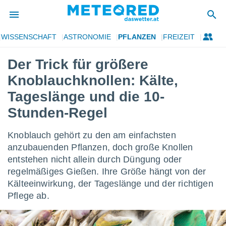
WISSENSCHAFT
ASTRONOMIE
PFLANZEN
FREIZEIT
politik
Der Trick für größere
von
Knoblauchknollen: Kälte,
at) wurde
uten
Tageslänge und die 10-
m
Stunden-Regel
llen, dass
estellten
nen von
Knoblauch gehört zu den am einfachsten
tät sind.
anzubauenden Pflanzen, doch große Knollen
 diese
er die
entstehen nicht allein durch Düngung oder
Optionen
regelmäßiges Gießen. Ihre Größe hängt von der
Kälteeinwirkung, der Tageslänge und der richtigen
Pflege ab.
 cookies
s adgang
gitale