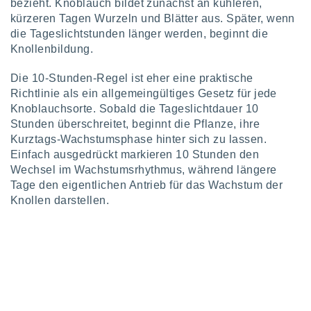
bezieht. Knoblauch bildet zunächst an kühleren,
ntwicklung
kürzeren Tagen Wurzeln und Blätter aus. Später, wenn
serung der
die Tageslichtstunden länger werden, beginnt die
g
Knollenbildung.
 Daten zur
n Inhalten.
Die 10-Stunden-Regel ist eher eine praktische
Richtlinie als ein allgemeingültiges Gesetz für jede
ten und
Knoblauchsorte. Sobald die Tageslichtdauer 10
ion durch
Stunden überschreitet, beginnt die Pflanze, ihre
on
Kurztags-Wachstumsphase hinter sich zu lassen.
,
Einfach ausgedrückt markieren 10 Stunden den
erte
Wechsel im Wachstumsrhythmus, während längere
d Inhalte,
Tage den eigentlichen Antrieb für das Wachstum der
on
ung und der
Knollen darstellen.
ce von
nforschung
icklung
serung von
.
sere 1199