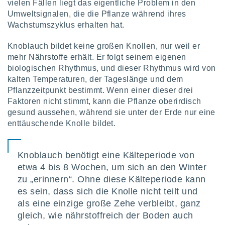
vielen Fällen liegt das eigentliche Problem in den
Umweltsignalen, die die Pflanze während ihres
Wachstumszyklus erhalten hat.
IV,
Knoblauch bildet keine großen Knollen, nur weil er
kie-
mehr Nährstoffe erhält. Er folgt seinem eigenen
er
biologischen Rhythmus, und dieser Rhythmus wird von
kalten Temperaturen, der Tageslänge und dem
it der
n von
Pflanzzeitpunkt bestimmt. Wenn einer dieser drei
cht
Faktoren nicht stimmt, kann die Pflanze oberirdisch
den sind,
gesund aussehen, während sie unter der Erde nur eine
 weiterhin
enttäuschende Knolle bildet.
 Website
t
 indem Sie
Knoblauch benötigt eine Kälteperiode von
ieren. In
l werden
etwa 4 bis 8 Wochen, um sich an den Winter
über
zu „erinnern“. Ohne diese Kälteperiode kann
, dass wir
es sein, dass sich die Knolle nicht teilt und
s
als eine einzige große Zehe verbleibt, ganz
, die für die
auf der
gleich, wie nährstoffreich der Boden auch
twendig