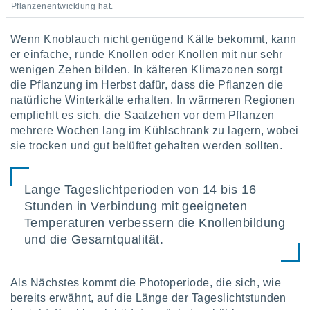
von
Pflanzenentwicklung hat.
erte
Wenn Knoblauch nicht genügend Kälte bekommt, kann
verwendung
n zur
er einfache, runde Knollen oder Knollen mit nur sehr
wenigen Zehen bilden. In kälteren Klimazonen sorgt
erter
die Pflanzung im Herbst dafür, dass die Pflanzen die
rstellung
natürliche Winterkälte erhalten. In wärmeren Regionen
n zur
empfiehlt es sich, die Saatzehen vor dem Pflanzen
ierung von
mehrere Wochen lang im Kühlschrank zu lagern, wobei
verwendung
sie trocken und gut belüftet gehalten werden sollten.
n zur
erter
essung der
Lange Tageslichtperioden von 14 bis 16
ung,
Stunden in Verbindung mit geeigneten
er
Temperaturen verbessern die Knollenbildung
ce von
analyse von
und die Gesamtqualität.
n durch
 oder
onen von
Als Nächstes kommt die Photoperiode, die sich, wie
bereits erwähnt, auf die Länge der Tageslichtstunden
nen