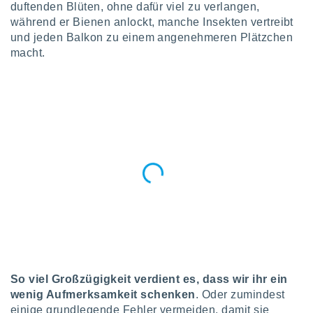
okies oder
duftenden Blüten, ohne dafür viel zu verlangen,
 Partner
während er Bienen anlockt, manche Insekten vertreibt
e es uns
und jeden Balkon zu einem angenehmeren Plätzchen
n, das
macht.
uf der
 verfolgen
lysieren
s Profil zu
um Ihnen
ierende
nd
erte Inhalte
. Weitere
nen finden
rer
tlinie
. Sie
e
 jederzeit
, indem Sie
altfläche
So viel Großzügigkeit verdient es, dass wir ihr ein
stellungen
wenig Aufmerksamkeit schenken
. Oder zumindest
n Rand
einige grundlegende Fehler vermeiden, damit sie
bsite