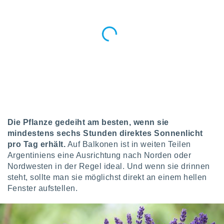
von
erte
verwendung
n zur
erter
rstellung
n zur
ierung von
verwendung
n zur
Die Pflanze gedeiht am besten, wenn sie
erter
mindestens sechs Stunden direktes Sonnenlicht
essung der
ung,
pro Tag erhält.
Auf Balkonen ist in weiten Teilen
er
Argentiniens eine Ausrichtung nach Norden oder
ce von
Nordwesten in der Regel ideal. Und wenn sie drinnen
analyse von
steht, sollte man sie möglichst direkt an einem hellen
n durch
Fenster aufstellen.
 oder
onen von
nen