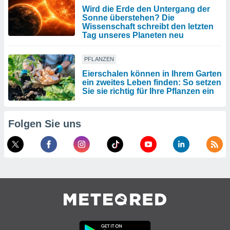
Wird die Erde den Untergang der
Sonne überstehen? Die
Wissenschaft schreibt den letzten
Tag unseres Planeten neu
PFLANZEN
Eierschalen können in Ihrem Garten
ein zweites Leben finden: So setzen
Sie sie richtig für Ihre Pflanzen ein
Folgen Sie uns