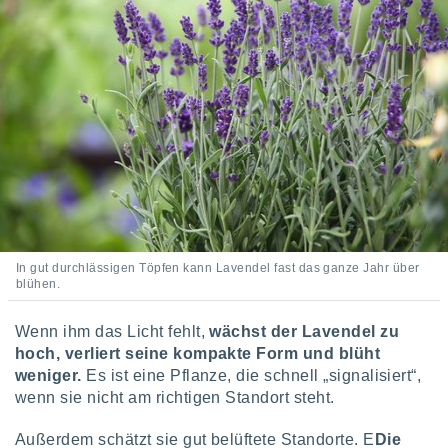
ntwicklung
serung der
g
 Daten zur
n Inhalten.
ten und
ion durch
on
,
erte
d Inhalte,
on
In gut durchlässigen Töpfen kann Lavendel fast das ganze Jahr über
blühen.
ung und der
ce von
Wenn ihm das Licht fehlt,
wächst der Lavendel zu
nforschung
hoch, verliert seine kompakte Form und blüht
icklung
weniger.
Es ist eine Pflanze, die schnell „signalisiert“,
serung von
wenn sie nicht am richtigen Standort steht.
.
sere 1199
Außerdem schätzt sie gut belüftete Standorte. E
Die