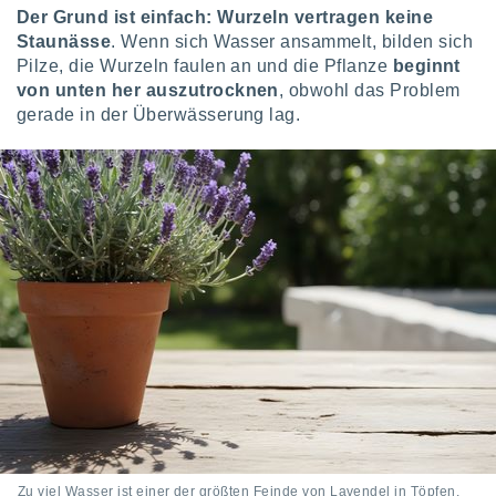
indeutige
Der Grund ist einfach: Wurzeln vertragen keine
 oder
Staunässe
. Wenn sich Wasser ansammelt, bilden sich
Pilze, die Wurzeln faulen an und die Pflanze
beginnt
en, um
von unten her auszutrocknen
, obwohl das Problem
ezogene
gerade in der Überwässerung lag.
Ihren
 dieser
P-Adressen
-
 zu
 darauf
n und diese
ten. Einige
rarbeiten
ezogenen
icherweise
age eines
en
, dem Sie
hen
 dies zu
 Sie Ihre
Zu viel Wasser ist einer der größten Feinde von Lavendel in Töpfen.