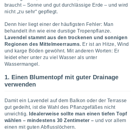
keine
braucht – Sonne und gut durchlässige Erde – und wird
r
nicht „zu sehr“ gepflegt.
analyse
nzeige von
Denn hier liegt einer der häufigsten Fehler: Man
der
behandelt ihn wie eine durstige Tropenpflanze.
erten
Lavendel stammt aus den trockenen und sonnigen
erwenden,
Regionen des Mittelmeerraums.
Er ist an Hitze, Wind
 nicht
und karge Böden gewöhnt. Mit anderen Worten: Er
erte
leidet eher unter zu viel Wasser als unter
ehen
Wassermangel.
e können
ation von
1. Einen Blumentopf mit guter Drainage
lehnen und
verwenden
s
t auf
site
Damit ein Lavendel auf dem Balkon oder der Terrasse
 indem Sie
gut gedeiht, ist die Wahl des Pflanzgefäßes nicht
altfläche
 klicken.
unwichtig.
Idealerweise sollte man einen tiefen Topf
wählen – mindestens 30 Zentimeter –
und vor allem
Zustimmung
einen mit guten Abflusslöchern.
wir und
tner