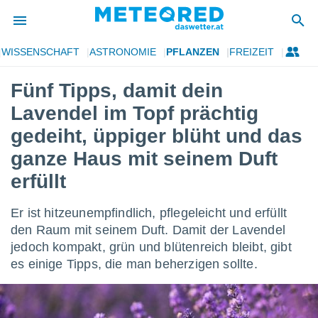
WISSENSCHAFT
ASTRONOMIE
PFLANZEN
FREIZEIT
politik
Fünf Tipps, damit dein
von
Lavendel im Topf prächtig
at) wurde
uten
gedeiht, üppiger blüht und das
m
ganze Haus mit seinem Duft
llen, dass
estellten
erfüllt
nen von
tät sind.
 diese
Er ist hitzeunempfindlich, pflegeleicht und erfüllt
er die
den Raum mit seinem Duft. Damit der Lavendel
Optionen
jedoch kompakt, grün und blütenreich bleibt, gibt
es einige Tipps, die man beherzigen sollte.
 cookies
s adgang
gitale