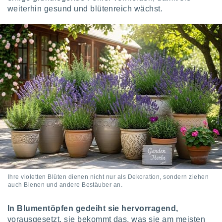
weiterhin gesund und blütenreich wächst.
IV,
kie-
er
it der
n von
cht
den sind,
 weiterhin
 Website
t
 indem Sie
ieren. In
l werden
über
Ihre violetten Blüten dienen nicht nur als Dekoration, sondern ziehen
, dass wir
auch Bienen und andere Bestäuber an.
s
, die für die
In Blumentöpfen gedeiht sie hervorragend,
auf der
vorausgesetzt, sie bekommt das, was sie am meisten
twendig