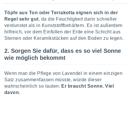
 jederzeit
oder der
beitung
Töpfe aus Ton oder Terrakotta eignen sich in der
hen, indem
Regel sehr gut
, da die Feuchtigkeit darin schneller
ser
verdunstet als in Kunststoffbehältern. Es ist außerdem
f "
hilfreich, vor dem Einfüllen der Erde eine Schicht aus
en
" oder
Steinen oder Keramikstücken auf den Boden zu legen.
tlinie
2. Sorgen Sie dafür, dass es so viel Sonne
wie möglich bekommt
es
gør
 under
Wenn man die Pflege von Lavendel in einem einzigen
ndlingen:
Satz zusammenfassen müsste, würde dieser
wahrscheinlich so lauten:
Er braucht Sonne. Viel
von oder
davon.
nen auf
erät,
g
 Daten zur
on
igen,