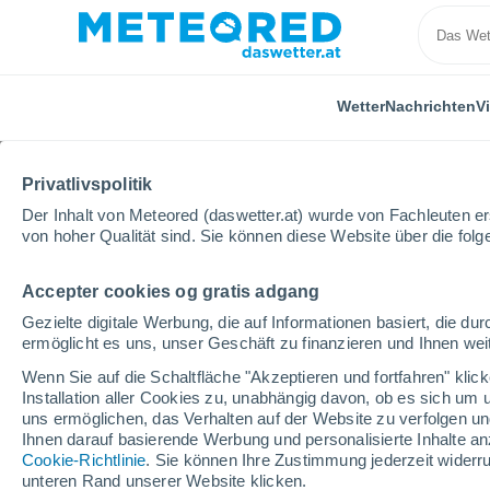
Wetter
Nachrichten
V
ALLE
AKTUELL
WISSENSCHAFT
ASTRONOMIE
PF
Privatlivspolitik
Der Inhalt von Meteored (daswetter.at) wurde von Fachleuten erst
von hoher Qualität sind. Sie können diese Website über die fol
Accepter cookies og gratis adgang
Gezielte digitale Werbung, die auf Informationen basiert, die 
ermöglicht es uns, unser Geschäft zu finanzieren und Ihnen weit
Home
Nachrichten
Wissenschaft
Es ist offiziel
Wenn Sie auf die Schaltfläche "Akzeptieren und fortfahren" kli
Installation aller Cookies zu, unabhängig davon, ob es sich um 
uns ermöglichen, das Verhalten auf der Website zu verfolgen und
Es ist offiziell: Das sc
Ihnen darauf basierende Werbung und personalisierte Inhalte an
Cookie-Richtlinie
. Sie können Ihre Zustimmung jederzeit widerru
in Großbritannien
unteren Rand unserer Website klicken.