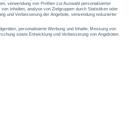
ten, verwendung von Profilen zur Auswahl personalisierter
on Inhalten, analyse von Zielgruppen durch Statistiken oder
ung und Verbesserung der Angebote, verwendung reduzierter
dgeräten, personalisierte Werbung und Inhalte, Messung von
forschung sowie Entwicklung und Verbesserung von Angeboten.
 Welt dominiert Europa die Liste, wobei Bibury in England den
26.09.2025 - 16:30 Uhr
3 min
d schöner Orte ist erschienen, und Europa
ft, sondern
im Grunde genommen die
 der Liste, die von Forbes (und einer Gruppe
el Company) zusammengestellt wurde und
et.