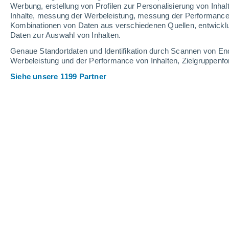
Werbung, erstellung von Profilen zur Personalisierung von Inhal
Inhalte, messung der Werbeleistung, messung der Performance v
Kombinationen von Daten aus verschiedenen Quellen, entwickl
Daten zur Auswahl von Inhalten.
Genaue Standortdaten und Identifikation durch Scannen von En
Werbeleistung und der Performance von Inhalten, Zielgruppen
Siehe unsere 1199 Partner
In einer neuen Forbes-Rangliste der schönsten Dörfer der
ersten Platz belegt.
Lee Bell
Meteored Vereinigtes
Königreich
Eine neue globale Liste atemberauben
hat es nicht nur an die Spitze geschaf
gesamte Liste erobert.
Europa belegte die ersten acht Plätze
von Experten der Unforgettable Trav
die schönsten Dörfer der Welt
auflist