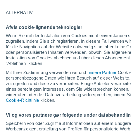
Laut Forbes wurden die schönsten Dör
ALTERNATIV,
britischer Weiler den ersten Platz bele
Afvis cookie-lignende teknologier
Wenn Sie mit der Installation von Cookies nicht einverstanden s
zugreifen, indem Sie sich registrieren. In diesem Fall werden wir
für die Navigation auf der Website notwendig sind, aber keine
oder personalisierten Inhalten verwenden, obwohl Sie allgemein
Installation von Cookies ablehnen und über dieses Abonnement a
"Ablehnen" klicken.
Mit Ihrer Zustimmung verwenden wir und
unsere Partner
Cookie
personenbezogene Daten wie Ihren Besuch auf dieser Website,
zuzugreifen und diese zu verarbeiten. Einige Anbieter verarbe
eines berechtigten Interesses, dem Sie widersprechen können. 
widerrufen oder der Datenverarbeitung widersprechen, indem Sie
Cookie-Richtlinie
klicken.
Vi og vores partnere gør følgende under databehandli
Speichern von oder Zugriff auf Informationen auf einem Endger
Werbeanzeigen, erstellung von Profilen für personalisierte Wer