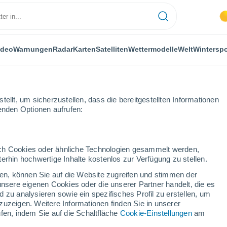
ideo
Warnungen
Radar
Karten
Satelliten
Wettermodelle
Welt
Winterspo
LANZEN
FREIZEIT
ellt, um sicherzustellen, dass die bereitgestellten Informationen
genden Optionen aufrufen:
durch Cookies oder ähnliche Technologien gesammelt werden,
erhin hochwertige Inhalte kostenlos zur Verfügung zu stellen.
l: Das schönste Dorf der Welt liegt in Großbritannien
cken, können Sie auf die Website zugreifen und stimmen der
unsere eigenen Cookies oder die unserer Partner handelt, die es
 zu analysieren sowie ein spezifisches Profil zu erstellen, um
hönste Dorf der Welt liegt
zuzeigen. Weitere Informationen finden Sie in unserer
fen, indem Sie auf die Schaltfläche
Cookie-Einstellungen
am