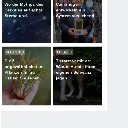
Wo der Mythos des
Cambridge
Herkules auf echte
entwickeln ein
Sterne und
System aus lebenden
Meteoritenschauer
Algen zur
trifft
Stromversorgung
PFLANZEN
FREIZEIT
Die 5
Tierarzt verrät es:
ungewöhnlichsten
Warum Hunde ihren
Pflanzen für zu
eigenen Schwanz
Hause: Sie sehen
jagen
aus, als kämen sie
von einem anderen
Planeten!