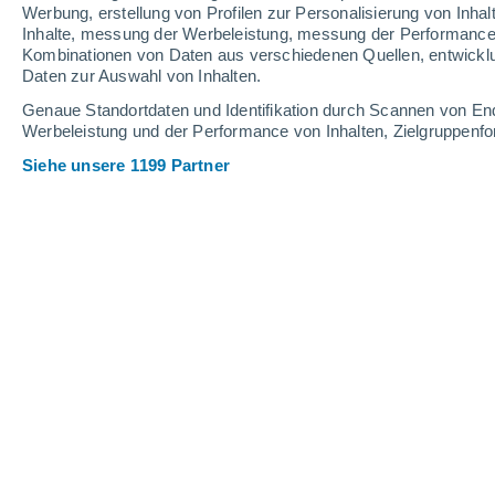
Werbung, erstellung von Profilen zur Personalisierung von Inhal
Inhalte, messung der Werbeleistung, messung der Performance v
Kombinationen von Daten aus verschiedenen Quellen, entwickl
Daten zur Auswahl von Inhalten.
Genaue Standortdaten und Identifikation durch Scannen von En
Werbeleistung und der Performance von Inhalten, Zielgruppen
Siehe unsere 1199 Partner
Fischansammlung. Bildquelle: Universität St. Andrews.
Hattie Russell
Meteored Vereinigtes
05.07
Königreich
Eine neue Studie, die von einem inter
School of Biology der University of St
Communications
veröffentlicht wurde,
Rückgängen der lokalen Artenprävalen