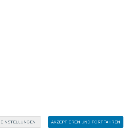
 eingestuft sind.“
unigt, steigt das Aussterberisiko, und die
sich. Das Team entdeckte Zusammenhänge
lenz und dem Aussterberisiko: Bei einigen
abile oder steigende Trends zu
en Arten rückläufige Trends festzustellen
udie zum künftigen
e, die Veränderungen der biologischen
abei helfen, ihre Prognosen und
: „Diese zeitlichen Trends könnten als
EINSTELLUNGEN
AKZEPTIEREN UND FORTFAHREN
 helfen, sowohl neue