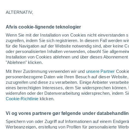
Artenverlust auf
ALTERNATIV,
Eine groß angelegte Studie zur Artenvi
Afvis cookie-lignende teknologier
höheren Aussterberisiko ausgesetzt si
Wenn Sie mit der Installation von Cookies nicht einverstanden s
Wahrscheinlichkeit lokale Bestandsrü
zugreifen, indem Sie sich registrieren. In diesem Fall werden wir
potenzielles Frühwarninstrument für 
für die Navigation auf der Website notwendig sind, aber keine
oder personalisierten Inhalten verwenden, obwohl Sie allgemein
Installation von Cookies ablehnen und über dieses Abonnement a
"Ablehnen" klicken.
Mit Ihrer Zustimmung verwenden wir und
unsere Partner
Cookie
personenbezogene Daten wie Ihren Besuch auf dieser Website,
zuzugreifen und diese zu verarbeiten. Einige Anbieter verarbe
eines berechtigten Interesses, dem Sie widersprechen können. 
widerrufen oder der Datenverarbeitung widersprechen, indem Sie
Cookie-Richtlinie
klicken.
Vi og vores partnere gør følgende under databehandli
Speichern von oder Zugriff auf Informationen auf einem Endger
Werbeanzeigen, erstellung von Profilen für personalisierte Wer