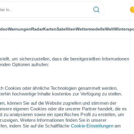
ideo
Warnungen
Radar
Karten
Satelliten
Wettermodelle
Welt
Winterspo
LANZEN
FREIZEIT
ellt, um sicherzustellen, dass die bereitgestellten Informationen
genden Optionen aufrufen:
durch Cookies oder ähnliche Technologien gesammelt werden,
erhin hochwertige Inhalte kostenlos zur Verfügung zu stellen.
gang, morgen ausgestorben? Studie deckt Frühwarnzeichen für den Ar
cken, können Sie auf die Website zugreifen und stimmen der
unsere eigenen Cookies oder die unserer Partner handelt, die es
 zu analysieren sowie ein spezifisches Profil zu erstellen, um
morgen ausgestorben?
zuzeigen. Weitere Informationen finden Sie in unserer
fen, indem Sie auf die Schaltfläche
Cookie-Einstellungen
am
zeichen für den