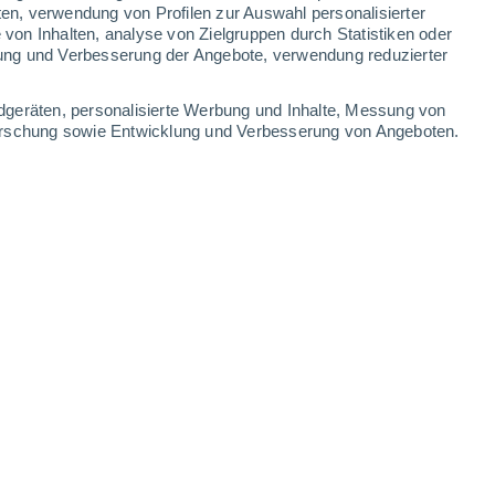
ten, verwendung von Profilen zur Auswahl personalisierter
on Inhalten, analyse von Zielgruppen durch Statistiken oder
ung und Verbesserung der Angebote, verwendung reduzierter
dgeräten, personalisierte Werbung und Inhalte, Messung von
forschung sowie Entwicklung und Verbesserung von Angeboten.
.2026 - 20:10 Uhr
4 min
nationalen Team – darunter Forscher der
 Andrews – in der Fachzeitschrift
Nature
 zeigt, dass eine höhere Häufigkeit von
z mit einem höheren Aussterberisiko