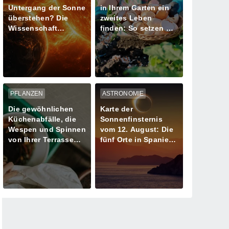
Untergang der Sonne
in Ihrem Garten ein
überstehen? Die
zweites Leben
Wissenschaft
finden: So setzen Sie
schreibt den letzten
sie richtig für Ihre
Tag unseres
Pflanzen ein
Planeten neu
PFLANZEN
ASTRONOMIE
Die gewöhnlichen
Karte der
Küchenabfälle, die
Sonnenfinsternis
Wespen und Spinnen
vom 12. August: Die
von Ihrer Terrasse
fünf Orte in Spanien
fernhalten
mit mehr als einer
Minute Dunkelheit