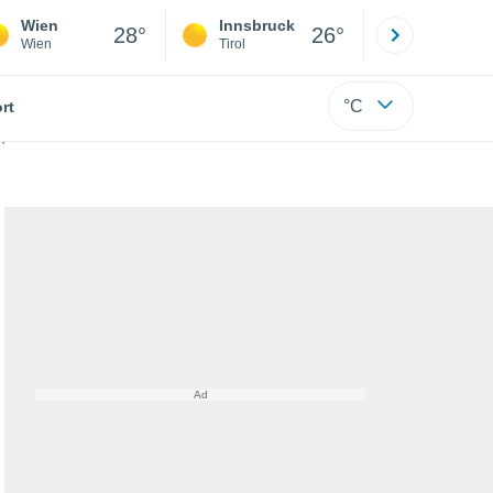
Wien
Innsbruck
Salzburg
28°
26°
Wien
Tirol
Salzburg
°C
rt
tenverlust auf