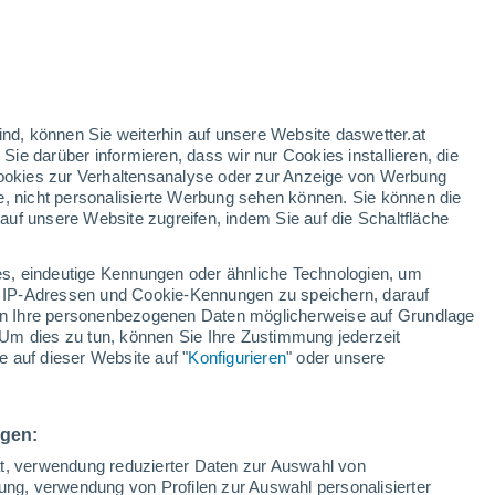
elfalt hat ergeben, dass Arten, die einem
nd, im Laufe der Zeit mit größerer
ind, können Sie weiterhin auf unsere Website daswetter.at
ckgänge aufweisen – was Forschern ein
 Sie darüber informieren, dass wir nur Cookies installieren, die
Naturschutzmaßnahmen an die Hand gibt.
 Cookies zur Verhaltensanalyse oder zur Anzeige von Werbung
e, nicht personalisierte Werbung sehen können. Sie können die
uf unsere Website zugreifen, indem Sie auf die Schaltfläche
s, eindeutige Kennungen oder ähnliche Technologien, um
 IP-Adressen und Cookie-Kennungen zu speichern, darauf
iten Ihre personenbezogenen Daten möglicherweise auf Grundlage
Um dies zu tun, können Sie Ihre Zustimmung jederzeit
 auf dieser Website auf "
Konfigurieren
" oder unsere
ngen:
ät, verwendung reduzierter Daten zur Auswahl von
bung, verwendung von Profilen zur Auswahl personalisierter