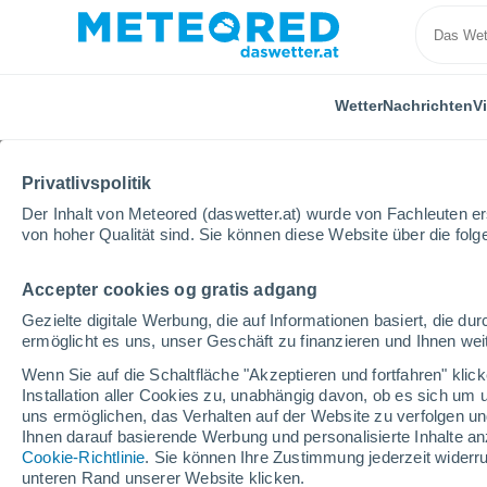
Wetter
Nachrichten
V
ALLE
AKTUELL
WISSENSCHAFT
ASTRONOMIE
PF
Privatlivspolitik
Der Inhalt von Meteored (daswetter.at) wurde von Fachleuten erst
von hoher Qualität sind. Sie können diese Website über die fol
Accepter cookies og gratis adgang
Gezielte digitale Werbung, die auf Informationen basiert, die 
ermöglicht es uns, unser Geschäft zu finanzieren und Ihnen weit
Home
Nachrichten
Wissenschaft
Heute im Rück
Wenn Sie auf die Schaltfläche "Akzeptieren und fortfahren" kli
Installation aller Cookies zu, unabhängig davon, ob es sich um 
uns ermöglichen, das Verhalten auf der Website zu verfolgen und
Heute im Rückgang, 
Ihnen darauf basierende Werbung und personalisierte Inhalte an
Cookie-Richtlinie
. Sie können Ihre Zustimmung jederzeit widerru
Studie deckt Frühwarn
unteren Rand unserer Website klicken.