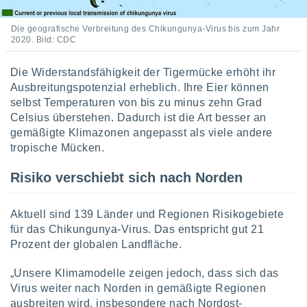
 jederzeit
oder der
beitung
Die geografische Verbreitung des Chikungunya-Virus bis zum Jahr
2020. Bild: CDC
hen, indem
ser
f "
Die Widerstandsfähigkeit der Tigermücke erhöht ihr
en
" oder
Ausbreitungspotenzial erheblich. Ihre Eier können
selbst Temperaturen von bis zu minus zehn Grad
tlinie
Celsius überstehen. Dadurch ist die Art besser an
gemäßigte Klimazonen angepasst als viele andere
es
tropische Mücken.
gør
 under
Risiko verschiebt sich nach Norden
ndlingen:
von oder
Aktuell sind 139 Länder und Regionen Risikogebiete
für das Chikungunya-Virus. Das entspricht gut 21
nen auf
erät,
Prozent der globalen Landfläche.
g
 Daten zur
„Unsere Klimamodelle zeigen jedoch, dass sich das
on
Virus weiter nach Norden in gemäßigte Regionen
igen,
ausbreiten wird, insbesondere nach Nordost-