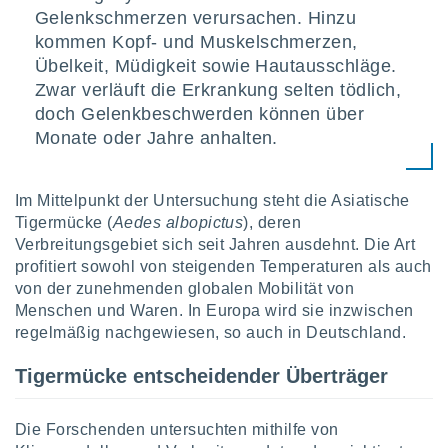
Gelenkschmerzen verursachen. Hinzu
kommen Kopf- und Muskelschmerzen,
IV,
Übelkeit, Müdigkeit sowie Hautausschläge.
Zwar verläuft die Erkrankung selten tödlich,
kie-
doch Gelenkbeschwerden können über
er
Monate oder Jahre anhalten.
it der
n von
cht
Im Mittelpunkt der Untersuchung steht die Asiatische
den sind,
Tigermücke (
Aedes albopictus
), deren
 weiterhin
Verbreitungsgebiet sich seit Jahren ausdehnt. Die Art
 Website
profitiert sowohl von steigenden Temperaturen als auch
t
von der zunehmenden globalen Mobilität von
 indem Sie
ieren. In
Menschen und Waren. In Europa wird sie inzwischen
l werden
regelmäßig nachgewiesen, so auch in Deutschland.
über
, dass wir
Tigermücke entscheidender Überträger
s
, die für die
auf der
Die Forschenden untersuchten mithilfe von
twendig