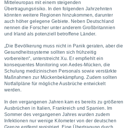
Mitteleuropas mit einem steigenden
ntwicklung
serung der
Übertragungsrisiko. In den folgenden Jahrzehnten
könnten weitere Regionen hinzukommen, darunter
g
auch höher gelegene Gebiete. Neben Deutschland
 Daten zur
nennen die Forscher unter anderem Großbritannien
n Inhalten.
und Irland als potenziell betroffene Länder.
ten und
„Die Bevölkerung muss nicht in Panik geraten, aber die
ion durch
Gesundheitssysteme sollten sich frühzeitig
on
vorbereiten“, unterstreicht Xu. Er empfiehlt ein
,
konsequentes Monitoring von Aedes-Mücken, die
erte
Schulung medizinischen Personals sowie verstärkte
d Inhalte,
on
Maßnahmen zur Mückenbekämpfung. Zudem sollten
ung und der
Notfallpläne für mögliche Ausbrüche entwickelt
ce von
werden.
nforschung
In den vergangenen Jahren kam es bereits zu größeren
icklung
Ausbrüchen in Italien, Frankreich und Spanien. Im
serung von
Sommer des vergangenen Jahres wurden zudem
.
Infektionen nur wenige Kilometer von der deutschen
sere 1199
Grenze entfernt registriert. Eine Übertragung durch