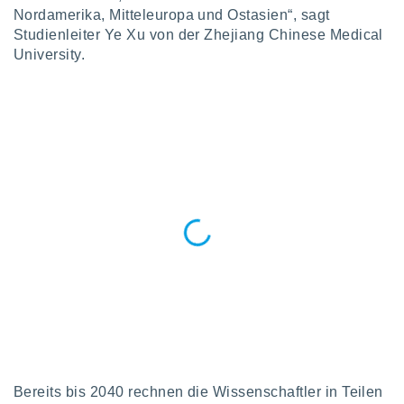
von
Nordamerika, Mitteleuropa und Ostasien“, sagt
Studienleiter Ye Xu von der Zhejiang Chinese Medical
erte
verwendung
University.
n zur
erter
rstellung
n zur
ierung von
verwendung
n zur
erter
essung der
ung,
er
ce von
analyse von
n durch
 oder
onen von
Bereits bis 2040 rechnen die Wissenschaftler in Teilen
nen