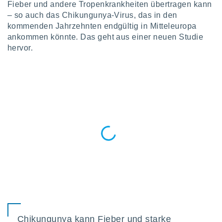
okies oder
Fieber und andere Tropenkrankheiten übertragen kann
 Partner
– so auch das Chikungunya-Virus, das in den
e es uns
kommenden Jahrzehnten endgültig in Mitteleuropa
n, das
ankommen könnte. Das geht aus einer neuen Studie
uf der
hervor.
 verfolgen
lysieren
s Profil zu
um Ihnen
ierende
nd
erte Inhalte
. Weitere
nen finden
rer
tlinie
. Sie
e
 jederzeit
, indem Sie
altfläche
stellungen
n Rand
Chikungunya kann Fieber und starke
bsite