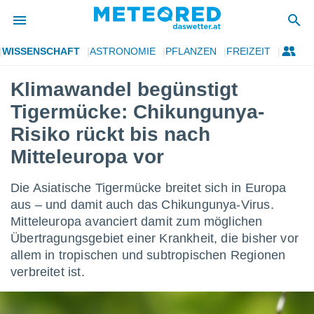
WISSENSCHAFT
ASTRONOMIE
PFLANZEN
FREIZEIT
politik
Klimawandel begünstigt
von
Tigermücke: Chikungunya-
at) wurde
uten
Risiko rückt bis nach
m
Mitteleuropa vor
llen, dass
estellten
nen von
Die Asiatische Tigermücke breitet sich in Europa
tät sind.
aus – und damit auch das Chikungunya-Virus.
 diese
er die
Mitteleuropa avanciert damit zum möglichen
Optionen
Übertragungsgebiet einer Krankheit, die bisher vor
allem in tropischen und subtropischen Regionen
verbreitet ist.
 cookies
s adgang
gitale