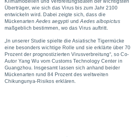
Klimamodellen und Verbreitungsdaten der wichtigsten
keine
Überträger, wie sich das Virus bis zum Jahr 2100
r
entwickeln wird. Dabei zeigte sich, dass die
analyse
Mückenarten
Aedes aegypti
und
Aedes albopictus
nzeige von
der
maßgeblich bestimmen, wo das Virus auftritt.
erten
erwenden,
„In unserer Studie spielte die Asiatische Tigermücke
eine besonders wichtige Rolle und sie erklärte über 70
 nicht
Prozent der prognostizierten Virusverbreitung“, so Co-
erte
Autor Yang Wu vom Customs Technology Center in
ehen
Guangzhou. Insgesamt lassen sich anhand beider
e können
ation von
Mückenarten rund 84 Prozent des weltweiten
lehnen und
Chikungunya-Risikos erklären.
s
t auf
site
 indem Sie
altfläche
 klicken.
Zustimmung
wir und
tner