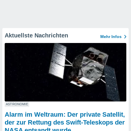
Aktuellste Nachrichten
Mehr Infos
ASTRONOMIE
Alarm im Weltraum: Der private Satellit,
der zur Rettung des Swift-Teleskops der
NASA entsandt wurde