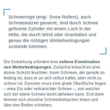
IV,
Schneeringe (engl. Snow Rollers), auch
Schneewalzen genannt, sind durch Schnee
kie-
geformte Zylinder mit einem Loch in der
er
Mitte, die durch Wind oder Gravitation und
it der
genau die richtigen Winterbedingungen
n von
zustande kommen.
cht
den sind,
 weiterhin
Die Entstehung erfordert eine
seltene Kombination
 Website
t
von Wetterbedingungen
. Zunächst braucht es eine
 indem Sie
dünne Schicht feuchten, losen Schnees, der gerade so
ieren. In
klebrig ist, dass er an sich selbst haftet, aber nicht zu
l werden
schwer ist. Darunter muss eine glatte Oberfläche liegen
über
– etwa Eis oder verharschter Schnee –, von welcher
, dass wir
sich der obere Schnee leicht abheben kann. Erst dann
s
, die für die
können sich einzelne Schneeklümpchen lösen und
auf der
über den Boden schieben.
twendig