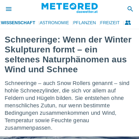
WISSENSCHAFT
ASTRONOMIE
PFLANZEN
FREIZEIT
politik
Schneeringe: Wenn der Winter
von
Skulpturen formt – ein
at) wurde
uten
seltenes Naturphänomen aus
m
Wind und Schnee
llen, dass
estellten
nen von
Schneeringe – auch Snow Rollers genannt – sind
tät sind.
hohle Schneezylinder, die sich vor allem auf
 diese
er die
Feldern und Hügeln bilden. Sie entstehen ohne
Optionen
menschliches Zutun, nur wenn bestimmte
Bedingungen zusammenkommen und Wind,
Temperatur sowie Feuchte genau
 cookies
s adgang
zusammenpassen.
gitale