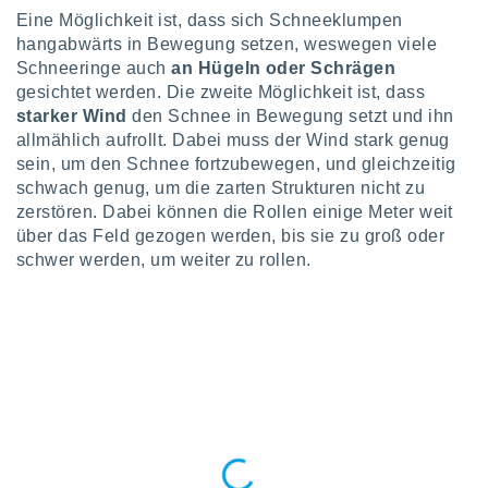
indeutige
Eine Möglichkeit ist, dass sich Schneeklumpen
 oder
hangabwärts in Bewegung setzen, weswegen viele
Schneeringe auch
an Hügeln oder Schrägen
en, um
gesichtet werden. Die zweite Möglichkeit ist, dass
ezogene
starker Wind
den Schnee in Bewegung setzt und ihn
Ihren
allmählich aufrollt. Dabei muss der Wind stark genug
 dieser
P-Adressen
sein, um den Schnee fortzubewegen, und gleichzeitig
-
schwach genug, um die zarten Strukturen nicht zu
 zu
zerstören. Dabei können die Rollen einige Meter weit
 darauf
über das Feld gezogen werden, bis sie zu groß oder
n und diese
schwer werden, um weiter zu rollen.
ten. Einige
rarbeiten
ezogenen
icherweise
age eines
en
, dem Sie
hen
 dies zu
 Sie Ihre