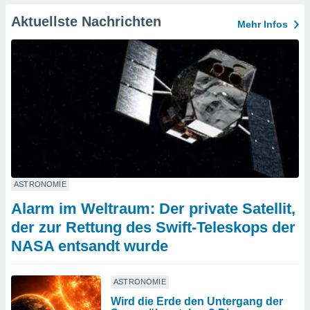
Aktuellste Nachrichten
Mehr Infos
ASTRONOMIE
Alarm im Weltraum: Der private Satellit,
der zur Rettung des Swift-Teleskops der
NASA entsandt wurde
ASTRONOMIE
Wird die Erde den Untergang der