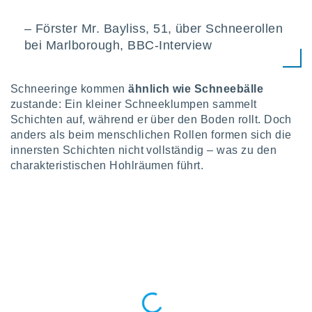
von
– Förster Mr. Bayliss, 51, über Schneerollen
erte
verwendung
bei Marlborough, BBC-Interview
n zur
erter
Schneeringe kommen
ähnlich wie Schneebälle
rstellung
zustande: Ein kleiner Schneeklumpen sammelt
n zur
Schichten auf, während er über den Boden rollt. Doch
ierung von
verwendung
anders als beim menschlichen Rollen formen sich die
n zur
innersten Schichten nicht vollständig – was zu den
charakteristischen Hohlräumen führt.
erter
essung der
ung,
er
ce von
analyse von
n durch
 oder
onen von
nen