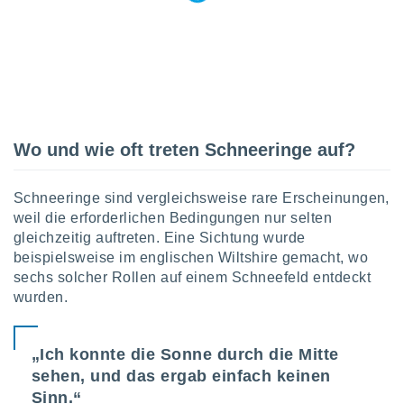
 jederzeit
oder der
beitung
hen, indem
ser
f "
en
" oder
tlinie
Wo und wie oft treten Schneeringe auf?
es
Schneeringe sind vergleichsweise rare Erscheinungen,
gør
weil die erforderlichen Bedingungen nur selten
 under
gleichzeitig auftreten. Eine Sichtung wurde
ndlingen:
beispielsweise im englischen Wiltshire gemacht, wo
von oder
sechs solcher Rollen auf einem Schneefeld entdeckt
wurden.
nen auf
erät,
g
„Ich konnte die Sonne durch die Mitte
 Daten zur
on
sehen, und das ergab einfach keinen
igen,
Sinn.“