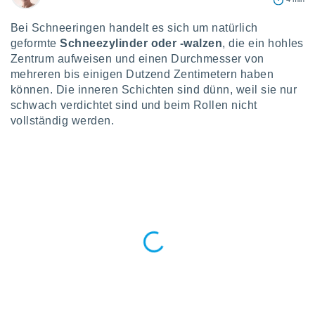
okies oder
 Partner
Bei Schneeringen handelt es sich um natürlich
e es uns
geformte
Schneezylinder oder -walzen
, die ein hohles
n, das
uf der
Zentrum aufweisen und einen Durchmesser von
 verfolgen
mehreren bis einigen Dutzend Zentimetern haben
lysieren
können. Die inneren Schichten sind dünn, weil sie nur
schwach verdichtet sind und beim Rollen nicht
s Profil zu
vollständig werden.
um Ihnen
ierende
nd
erte Inhalte
. Weitere
nen finden
rer
tlinie
. Sie
e
 jederzeit
, indem Sie
altfläche
stellungen
n Rand
bsite