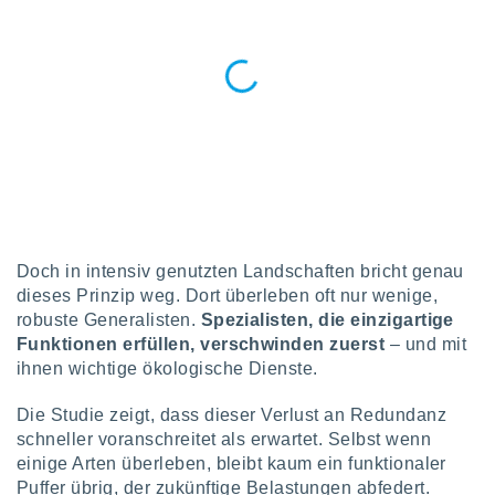
indeutige
 oder
en, um
ezogene
Ihren
 dieser
P-Adressen
-
 zu
 darauf
n und diese
ten. Einige
Doch in intensiv genutzten Landschaften bricht genau
rarbeiten
dieses Prinzip weg. Dort überleben oft nur wenige,
robuste Generalisten.
Spezialisten, die einzigartige
ezogenen
Funktionen erfüllen, verschwinden zuerst
– und mit
icherweise
ihnen wichtige ökologische Dienste.
age eines
en
Die Studie zeigt, dass dieser Verlust an Redundanz
, dem Sie
hen
schneller voranschreitet als erwartet. Selbst wenn
 dies zu
einige Arten überleben, bleibt kaum ein funktionaler
 Sie Ihre
Puffer übrig, der zukünftige Belastungen abfedert.