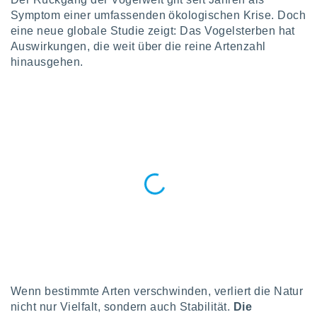
okies oder
Symptom einer umfassenden ökologischen Krise. Doch
 Partner
eine neue globale Studie zeigt: Das Vogelsterben hat
e es uns
n, das
Auswirkungen, die weit über die reine Artenzahl
uf der
hinausgehen.
 verfolgen
lysieren
s Profil zu
um Ihnen
ierende
nd
erte Inhalte
. Weitere
nen finden
rer
tlinie
. Sie
e
 jederzeit
, indem Sie
altfläche
stellungen
Wenn bestimmte Arten verschwinden, verliert die Natur
n Rand
nicht nur Vielfalt, sondern auch Stabilität.
Die
bsite