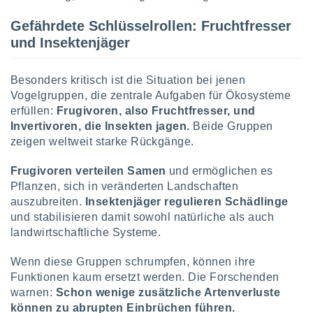
 jederzeit
oder der
Gefährdete Schlüsselrollen: Fruchtfresser
beitung
und Insektenjäger
hen, indem
ser
f "
Besonders kritisch ist die Situation bei jenen
en
" oder
Vogelgruppen, die zentrale Aufgaben für Ökosysteme
tlinie
erfüllen:
Frugivoren, also Fruchtfresser, und
Invertivoren, die Insekten jagen.
Beide Gruppen
zeigen weltweit starke Rückgänge.
es
gør
Frugivoren verteilen Samen
und ermöglichen es
 under
Pflanzen, sich in veränderten Landschaften
ndlingen:
auszubreiten.
Insektenjäger regulieren Schädlinge
von oder
und stabilisieren damit sowohl natürliche als auch
landwirtschaftliche Systeme.
nen auf
erät,
g
Wenn diese Gruppen schrumpfen, können ihre
 Daten zur
Funktionen kaum ersetzt werden. Die Forschenden
on
warnen:
Schon wenige zusätzliche Artenverluste
igen,
können zu abrupten Einbrüchen führen.