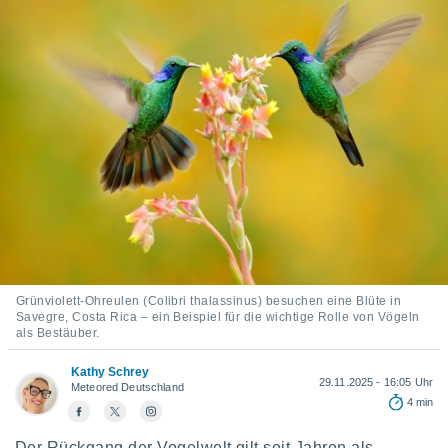
ie auf
en basiert,
Cookies
che
en
 werden,
 es uns,
AKZEPTIEREN
häft zu
UND
n und Ihnen
FORTFAHREN
hochwertige
tenlos zur
u stellen.
EINSTELLUNGEN
uf die
he
en und
Grünviolett-Ohreulen (Colibri thalassinus) besuchen eine Blüte in
 klicken,
Savegre, Costa Rica – ein Beispiel für die wichtige Rolle von Vögeln
 auf die
als Bestäuber.
greifen und
er
Kathy Schrey
 aller
29.11.2025 - 16:05 Uhr
Meteored Deutschland
,
4 min
 davon, ob
 unsere
Der Rückgang der Vogelwelt gilt seit Jahren als