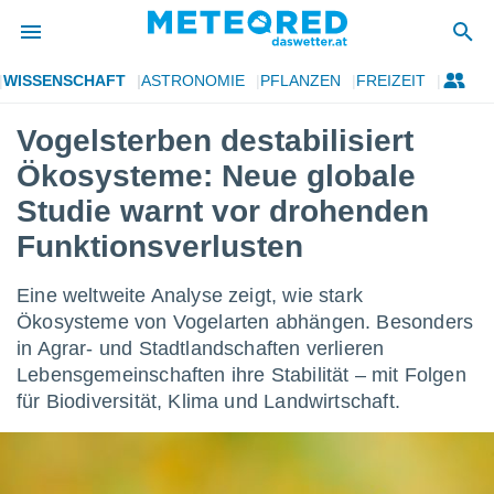
WISSENSCHAFT
ASTRONOMIE
PFLANZEN
FREIZEIT
politik
Vogelsterben destabilisiert
von
Ökosysteme: Neue globale
at) wurde
uten
Studie warnt vor drohenden
m
Funktionsverlusten
llen, dass
estellten
nen von
Eine weltweite Analyse zeigt, wie stark
tät sind.
Ökosysteme von Vogelarten abhängen. Besonders
 diese
er die
in Agrar- und Stadtlandschaften verlieren
Optionen
Lebensgemeinschaften ihre Stabilität – mit Folgen
für Biodiversität, Klima und Landwirtschaft.
 cookies
s adgang
gitale