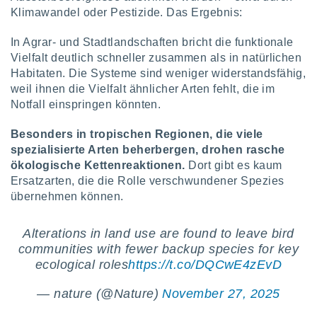
ntwicklung
Klimawandel oder Pestizide. Das Ergebnis:
serung der
In Agrar- und Stadtlandschaften bricht die funktionale
g
Vielfalt deutlich schneller zusammen als in natürlichen
 Daten zur
Habitaten. Die Systeme sind weniger widerstandsfähig,
n Inhalten.
weil ihnen die Vielfalt ähnlicher Arten fehlt, die im
Notfall einspringen könnten.
ten und
ion durch
Besonders in tropischen Regionen, die viele
on
spezialisierte Arten beherbergen, drohen rasche
,
erte
ökologische Kettenreaktionen.
Dort gibt es kaum
d Inhalte,
Ersatzarten, die die Rolle verschwundener Spezies
on
übernehmen können.
ung und der
ce von
Alterations in land use are found to leave bird
nforschung
communities with fewer backup species for key
icklung
ecological roles
https://t.co/DQCwE4zEvD
serung von
.
— nature (@Nature)
November 27, 2025
sere 1199