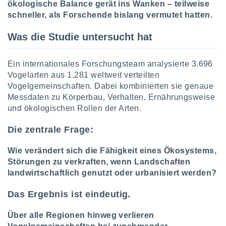
ökologische Balance gerät ins Wanken – teilweise
schneller, als Forschende bislang vermutet hatten.
IV,
Was die Studie untersucht hat
kie-
Ein internationales Forschungsteam analysierte 3.696
er
Vogelarten aus 1.281 weltweit verteilten
it der
Vogelgemeinschaften. Dabei kombinierten sie genaue
n von
Messdaten zu Körperbau, Verhalten, Ernährungsweise
cht
und ökologischen Rollen der Arten.
den sind,
 weiterhin
 Website
Die zentrale Frage:
t
 indem Sie
Wie verändert sich die Fähigkeit eines Ökosystems,
ieren. In
Störungen zu verkraften, wenn Landschaften
l werden
landwirtschaftlich genutzt oder urbanisiert werden?
über
, dass wir
Das Ergebnis ist eindeutig.
s
, die für die
auf der
Über alle Regionen hinweg verlieren
twendig