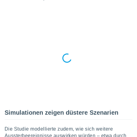
von
erte
verwendung
n zur
erter
rstellung
n zur
ierung von
verwendung
n zur
erter
essung der
ung,
er
ce von
analyse von
n durch
Simulationen zeigen düstere Szenarien
 oder
onen von
Die Studie modellierte zudem, wie sich weitere
nen
Aussterbeereignisse auswirken würden – etwa durch