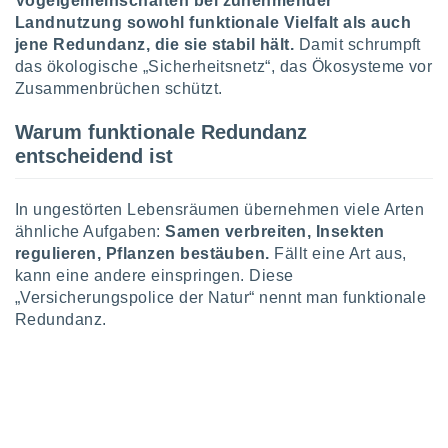
Vogelgemeinschaften bei zunehmender
keine
Landnutzung sowohl funktionale Vielfalt als auch
r
jene Redundanz, die sie stabil hält.
Damit schrumpft
analyse
das ökologische „Sicherheitsnetz“, das Ökosysteme vor
nzeige von
Zusammenbrüchen schützt.
der
erten
erwenden,
Warum funktionale Redundanz
entscheidend ist
 nicht
erte
ehen
In ungestörten Lebensräumen übernehmen viele Arten
e können
ähnliche Aufgaben:
Samen verbreiten, Insekten
ation von
regulieren, Pflanzen bestäuben.
Fällt eine Art aus,
lehnen und
kann eine andere einspringen. Diese
s
„Versicherungspolice der Natur“ nennt man funktionale
t auf
site
Redundanz.
 indem Sie
altfläche
 klicken.
Zustimmung
wir und
tner