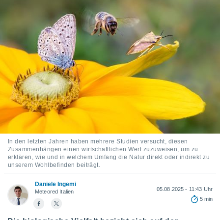
ie auf
en basiert,
Cookies
che
en
 werden,
 es uns,
AKZEPTIEREN
häft zu
UND
n und Ihnen
FORTFAHREN
hochwertige
tenlos zur
u stellen.
EINSTELLUNGEN
uf die
he
en und
In den letzten Jahren haben mehrere Studien versucht, diesen
 klicken,
Zusammenhängen einen wirtschaftlichen Wert zuzuweisen, um zu
erklären, wie und in welchem Umfang die Natur direkt oder indirekt zu
 auf die
unserem Wohlbefinden beiträgt.
greifen und
er
Daniele Ingemi
 aller
05.08.2025 - 11:43 Uhr
Meteored Italien
,
5 min
 davon, ob
 unsere