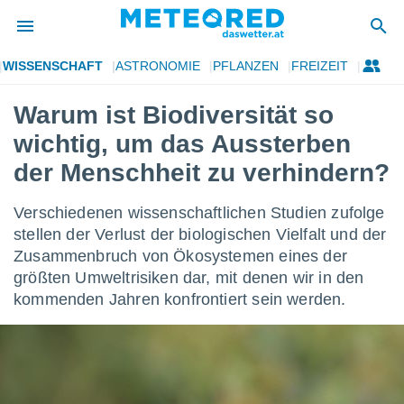
WISSENSCHAFT
ASTRONOMIE
PFLANZEN
FREIZEIT
politik
Warum ist Biodiversität so
von
wichtig, um das Aussterben
at) wurde
uten
der Menschheit zu verhindern?
m
llen, dass
Verschiedenen wissenschaftlichen Studien zufolge
estellten
nen von
stellen der Verlust der biologischen Vielfalt und der
tät sind.
Zusammenbruch von Ökosystemen eines der
 diese
größten Umweltrisiken dar, mit denen wir in den
er die
kommenden Jahren konfrontiert sein werden.
Optionen
 cookies
s adgang
gitale