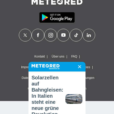
Kontakt
Über uns
FAQ
Impressum & Nutzungsbedingungen
Cookies
Solarzellen
Datenschutzerklärung
Datenschutz-Einstellungen
auf
© 2026 Meteored. Alle Rechte vorbehalten
Bahngleisen:
In Italien
steht eine
neue grüne