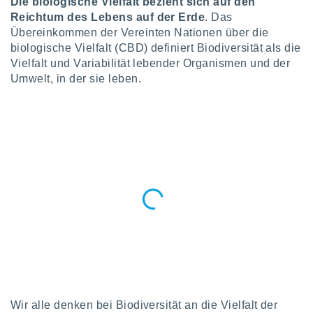
Die biologische Vielfalt bezieht sich auf den
okies oder
Reichtum des Lebens auf der Erde
. Das
 Partner
e es uns
Übereinkommen der Vereinten Nationen über die
n, das
biologische Vielfalt (CBD) definiert Biodiversität als die
uf der
Vielfalt und Variabilität lebender Organismen und der
 verfolgen
Umwelt, in der sie leben.
lysieren
s Profil zu
um Ihnen
ierende
nd
erte Inhalte
. Weitere
nen finden
rer
tlinie
. Sie
e
 jederzeit
, indem Sie
altfläche
stellungen
n Rand
Wir alle denken bei Biodiversität an die Vielfalt der
bsite