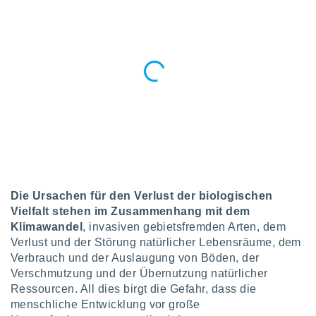
ntwicklung
serung der
g
 Daten zur
n Inhalten.
ten und
ion durch
on
,
erte
d Inhalte,
on
Die Ursachen für den Verlust der biologischen
ung und der
Vielfalt stehen im Zusammenhang mit dem
ce von
Klimawandel
, invasiven gebietsfremden Arten, dem
Verlust und der Störung natürlicher Lebensräume, dem
nforschung
icklung
Verbrauch und der Auslaugung von Böden, der
serung von
Verschmutzung und der Übernutzung natürlicher
.
Ressourcen. All dies birgt die Gefahr, dass die
menschliche Entwicklung vor große
sere 1199