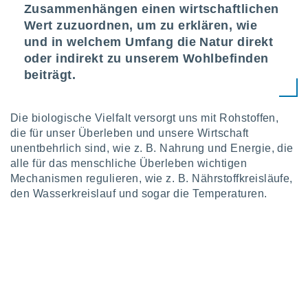
Zusammenhängen einen wirtschaftlichen
keine
r
Wert zuzuordnen, um zu erklären, wie
analyse
und in welchem Umfang die Natur direkt
nzeige von
oder indirekt zu unserem Wohlbefinden
der
beiträgt.
erten
erwenden,
 nicht
Die biologische Vielfalt versorgt uns mit Rohstoffen,
erte
die für unser Überleben und unsere Wirtschaft
ehen
unentbehrlich sind, wie z. B. Nahrung und Energie, die
e können
alle für das menschliche Überleben wichtigen
ation von
Mechanismen regulieren, wie z. B. Nährstoffkreisläufe,
lehnen und
s
den Wasserkreislauf und sogar die Temperaturen.
t auf
site
 indem Sie
altfläche
 klicken.
Zustimmung
wir und
tner