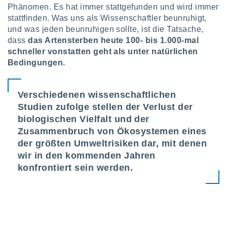
von
Phänomen. Es hat immer stattgefunden und wird immer
stattfinden. Was uns als Wissenschaftler beunruhigt,
erte
und was jeden beunruhigen sollte, ist die Tatsache,
verwendung
n zur
dass
das Artensterben heute 100- bis 1.000-mal
schneller vonstatten geht als unter natürlichen
erter
Bedingungen.
rstellung
n zur
ierung von
Verschiedenen wissenschaftlichen
verwendung
Studien zufolge stellen der Verlust der
n zur
biologischen Vielfalt und der
erter
Zusammenbruch von Ökosystemen eines
essung der
der größten Umweltrisiken dar, mit denen
ung,
wir in den kommenden Jahren
er
ce von
konfrontiert sein werden.
analyse von
n durch
 oder
onen von
nen