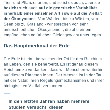
Tier- und Pflanzenarten, und so ist es auch, aber sie
bezieht sich
auch
auf die
genetische Variabilität
IV,
innerhalb einer einzelnen Art sowie auf die Vielfalt
der Ökosysteme
. Von Wäldern bis zu Wüsten, von
kie-
Seen bis zu Grasland - wir sprechen von sehr
unterschiedlichen Ökosystemen, die alle einem
er
empfindlichen natürlichen Gleichgewicht unterliegen.
it der
n von
Das Hauptmerkmal der Erde
cht
den sind,
 weiterhin
Die Erde ist ein überraschender Ort für den Reichtum
 Website
an Leben, den sie beherbergt. Es ist genau diesem
t
Reichtum zu verdanken, dass wir Menschen weiterhin
 indem Sie
auf diesem Planeten leben. Der Mensch ist in der Tat
ieren. In
mit der Natur, ihren Regelungsmechanismen und ihrer
l werden
über
biologischen Vielfalt verbunden.
, dass wir
s
, die für die
In den letzten Jahren haben mehrere
auf der
Studien versucht, diesen
twendig