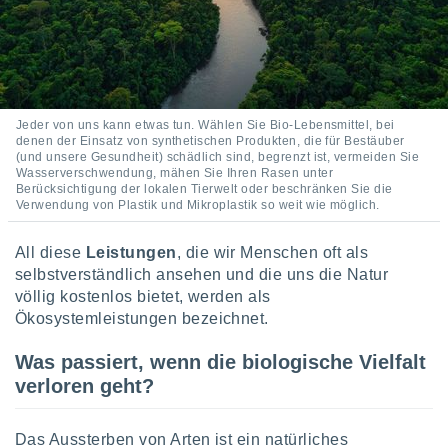
 jederzeit
oder der
beitung
hen, indem
ser
f "
en
" oder
Jeder von uns kann etwas tun. Wählen Sie Bio-Lebensmittel, bei
denen der Einsatz von synthetischen Produkten, die für Bestäuber
tlinie
(und unsere Gesundheit) schädlich sind, begrenzt ist, vermeiden Sie
Wasserverschwendung, mähen Sie Ihren Rasen unter
Berücksichtigung der lokalen Tierwelt oder beschränken Sie die
Verwendung von Plastik und Mikroplastik so weit wie möglich.
es
gør
 under
All diese
Leistungen
, die wir Menschen oft als
ndlingen:
selbstverständlich ansehen und die uns die Natur
völlig kostenlos bietet, werden als
von oder
Ökosystemleistungen bezeichnet.
nen auf
erät,
Was passiert, wenn die biologische Vielfalt
g
verloren geht?
 Daten zur
on
igen,
Das Aussterben von Arten ist ein natürliches