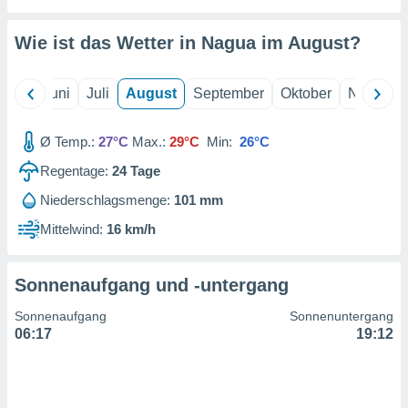
von
erte
Wie ist das Wetter in Nagua im
August
?
verwendung
n zur
Mai
Juni
Juli
August
September
Oktober
Novembe
erter
rstellung
n zur
Ø Temp.:
27°C
Max.:
29°C
Min:
26°C
ierung von
Regentage:
24
Tage
verwendung
n zur
Niederschlagsmenge:
101 mm
erter
Mittelwind:
16 km/h
essung der
ung,
er
Sonnenaufgang und -untergang
ce von
analyse von
Sonnenaufgang
Sonnenuntergang
n durch
06:17
19:12
 oder
onen von
nen