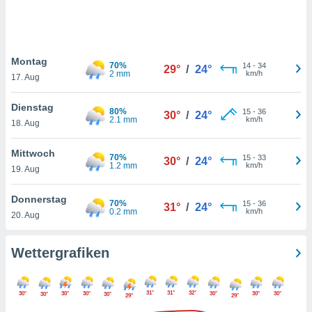
keine
r
analyse
nzeige von
Montag
der
70%
14
-
34
29°
/
24°
2 mm
km/h
erten
17. Aug
erwenden,
Dienstag
80%
15
-
36
30°
/
24°
 nicht
2.1 mm
km/h
18. Aug
erte
ehen
Mittwoch
e können
70%
15
-
33
30°
/
24°
1.2 mm
km/h
ation von
19. Aug
lehnen und
s
Donnerstag
70%
15
-
36
31°
/
24°
t auf
0.2 mm
km/h
20. Aug
site
 indem Sie
altfläche
Wettergrafiken
 klicken.
Zustimmung
31°
31°
32°
30°
30°
30°
30°
30°
30°
wir und
30°
30°
29°
29°
tner