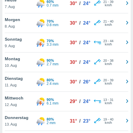
60%
okies oder
21
-
39
30°
/
24°
0.7 mm
km/h
7. Aug
 Partner
e es uns
n, das
Morgen
70%
21
-
40
30°
/
24°
uf der
0.8 mm
km/h
8. Aug
 verfolgen
lysieren
Sonntag
70%
23
-
44
30°
/
24°
3.3 mm
km/h
9. Aug
s Profil zu
um Ihnen
ierende
Montag
90%
20
-
38
30°
/
24°
nd
2.7 mm
km/h
10. Aug
erte Inhalte
. Weitere
Dienstag
80%
20
-
39
nen finden
30°
/
26°
2.4 mm
km/h
11. Aug
rer
tlinie
. Sie
Mittwoch
e
90%
13
-
31
29°
/
24°
6.1 mm
km/h
 jederzeit
12. Aug
, indem Sie
altfläche
Donnerstag
80%
19
-
40
stellungen
31°
/
23°
2 mm
km/h
13. Aug
n Rand
bsite