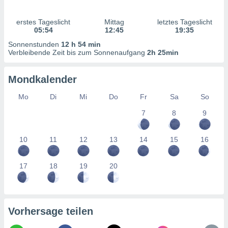
ntwicklung
serung der
erstes Tageslicht
Mittag
letztes Tageslicht
05:54
12:45
19:35
g
 Daten zur
Sonnenstunden
12 h 54 min
Verbleibende Zeit bis zum Sonnenaufgang
2h 25min
n Inhalten.
Mondkalender
ten und
ion durch
Mo
Di
Mi
Do
Fr
Sa
So
on
,
7
8
9
erte
d Inhalte,
on
10
11
12
13
14
15
16
ung und der
ce von
17
18
19
20
nforschung
icklung
serung von
.
Vorhersage teilen
sere 1199