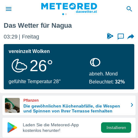
agua
Das Wetter für Nagua
politik
03:29
Freitag
...
von
at) wurde
vereinzelt Wolken
uten
26°
m
llen, dass
estellten
abneh. Mond
nen von
gefühlte Temperatur 28°
Beleuchtet:
32%
tät sind.
 diese
er die
Pflanzen
Optionen
Die gewöhnlichen Küchenabfälle, die Wespen
und Spinnen von Ihrer Terrasse fernhalten
 cookies
Laden Sie die Meteored-App
s adgang
Installieren
kostenlos herunter!
gitale