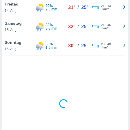
Freitag
90%
21
-
43
31°
/
25°
2.5 mm
km/h
14. Aug
IV,
Samstag
80%
21
-
46
32°
/
25°
kie-
3.8 mm
km/h
15. Aug
er
Sonntag
80%
23
-
40
30°
/
25°
it der
1.9 mm
km/h
16. Aug
n von
cht
den sind,
 weiterhin
 Website
t
 indem Sie
ieren. In
l werden
über
, dass wir
s
, die für die
auf der
twendig