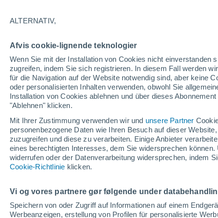
33°
ALTERNATIV,
Nordwest
Afvis cookie-lignende teknologier
gefühlte Temperatur 33°
9
-
29 km/
Wenn Sie mit der Installation von Cookies nicht einverstanden s
zugreifen, indem Sie sich registrieren. In diesem Fall werden wir
für die Navigation auf der Website notwendig sind, aber keine
oder personalisierten Inhalten verwenden, obwohl Sie allgemein
Wetter 1 - 7 Tage
Aktuell
Vorhersagekarte für die 
Installation von Cookies ablehnen und über dieses Abonnement a
"Ablehnen" klicken.
Mit Ihrer Zustimmung verwenden wir und
unsere Partner
Cookie
personenbezogene Daten wie Ihren Besuch auf dieser Website,
Morgen
Samstag
Heute
zuzugreifen und diese zu verarbeiten. Einige Anbieter verarbe
7. Aug
8. Aug
6. Aug
eines berechtigten Interesses, dem Sie widersprechen können. 
widerrufen oder der Datenverarbeitung widersprechen, indem Sie
Cookie-Richtlinie
klicken.
90%
50%
1.9 mm
0.1 mm
Vi og vores partnere gør følgende under databehandli
30°
/
21°
32°
/
19°
34°
/
23°
Speichern von oder Zugriff auf Informationen auf einem Endger
Werbeanzeigen, erstellung von Profilen für personalisierte Wer