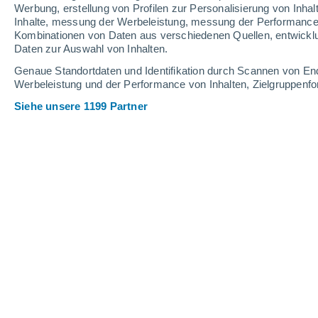
Werbung, erstellung von Profilen zur Personalisierung von Inhal
17
-
37
km/h
13
-
37
km/h
13
24
-
58
km/h
Inhalte, messung der Werbeleistung, messung der Performance v
Kombinationen von Daten aus verschiedenen Quellen, entwickl
Daten zur Auswahl von Inhalten.
Das Wetter für Neubau Heute
, 6. Aug
Genaue Standortdaten und Identifikation durch Scannen von En
Werbeleistung und der Performance von Inhalten, Zielgruppen
vereinzelt Wolk
33°
16:00
gefühlte T.
33°
Siehe unsere 1199 Partner
vereinzelt Wolk
33°
17:00
gefühlte T.
33°
teilweise bewöl
33°
18:00
gefühlte T.
32°
teilweise bewöl
32°
19:00
gefühlte T.
32°
vereinzelt Wolk
30°
20:00
gefühlte T.
30°