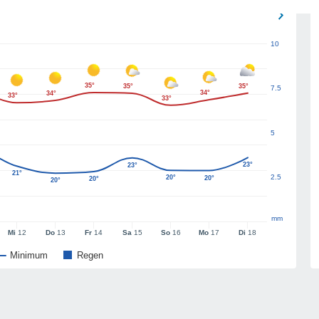
10
35°
35°
35°
7.5
34°
34°
33°
33°
5
23°
23°
21°
2.5
20°
20°
20°
20°
mm
Mi
12
Do
13
Fr
14
Sa
15
So
16
Mo
17
Di
18
Minimum
Regen