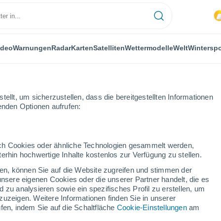
ideo
Warnungen
Radar
Karten
Satelliten
Wettermodelle
Welt
Winterspo
ellt, um sicherzustellen, dass die bereitgestellten Informationen
genden Optionen aufrufen:
durch Cookies oder ähnliche Technologien gesammelt werden,
erhin hochwertige Inhalte kostenlos zur Verfügung zu stellen.
cken, können Sie auf die Website zugreifen und stimmen der
unsere eigenen Cookies oder die unserer Partner handelt, die es
...
 zu analysieren sowie ein spezifisches Profil zu erstellen, um
zuzeigen. Weitere Informationen finden Sie in unserer
Stündlich
fen, indem Sie auf die Schaltfläche
Cookie-Einstellungen
am
Bewölkter Himmel für die
nächsten Stunden