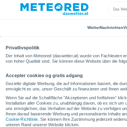
Wetter
Nachrichten
V
Privatlivspolitik
Der Inhalt von Meteored (daswetter.at) wurde von Fachleuten erst
von hoher Qualität sind. Sie können diese Website über die fol
Accepter cookies og gratis adgang
Home
Bundesland Wien
Neubau
Gezielte digitale Werbung, die auf Informationen basiert, die 
ermöglicht es uns, unser Geschäft zu finanzieren und Ihnen weit
Das Wetter für Neubau
Wenn Sie auf die Schaltfläche "Akzeptieren und fortfahren" kli
Installation aller Cookies zu, unabhängig davon, ob es sich um 
16:22
Donnerstag
uns ermöglichen, das Verhalten auf der Website zu verfolgen und
Ihnen darauf basierende Werbung und personalisierte Inhalte an
Cookie-Richtlinie
. Sie können Ihre Zustimmung jederzeit widerru
vereinzelt Wolken
unteren Rand unserer Website klicken.