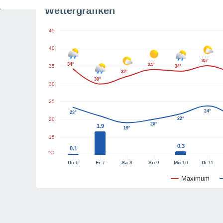
Wettergrafiken
45
40
35°
34°
34°
35
34°
32°
30°
30
25
24°
23°
22°
20
20°
1.9
19°
15
0.3
0.1
°C
Do
6
Fr
7
Sa
8
So
9
Mo
10
Di
11
Maximum