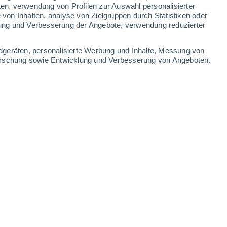
ten, verwendung von Profilen zur Auswahl personalisierter
-
37
km/h
12
-
39
km/h
12
-
33
km/h
9
-
31
km/h
on Inhalten, analyse von Zielgruppen durch Statistiken oder
ung und Verbesserung der Angebote, verwendung reduzierter
ust
dgeräten, personalisierte Werbung und Inhalte, Messung von
forschung sowie Entwicklung und Verbesserung von Angeboten.
en
Nordwesten
4 mäßig
9
-
29 km/h
LSF:
6-10
en
Nordwesten
2 niedrig
8
-
29 km/h
LSF:
nein
kt
Nordwesten
1 niedrig
11
-
27 km/h
LSF:
nein
kt
Nordwesten
0 niedrig
13
-
31 km/h
LSF:
nein
en
Nordwesten
0 niedrig
13
-
33 km/h
LSF:
nein