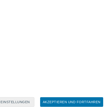
Mondkalender
Mo
Di
Mi
Do
Fr
Sa
So
6
7
8
9
10
11
12
13
14
15
16
17
18
19
EINSTELLUNGEN
AKZEPTIEREN UND FORTFAHREN