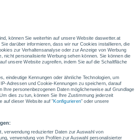
orangefarbene Warnstufe
Heute erhebliche Wetterwarnung
wegen hitze in Neubau
en
h
Temperaturrückgang
ind, können Sie weiterhin auf unsere Website daswetter.at
Über den morgigen Tag hinweg
 Sie darüber informieren, dass wir nur Cookies installieren, die
 Cookies zur Verhaltensanalyse oder zur Anzeige von Werbung
e, nicht personalisierte Werbung sehen können. Sie können die
Bewölkung
Regenradar
Satelliten
Wettermodelle
uf unsere Website zugreifen, indem Sie auf die Schaltfläche
s, eindeutige Kennungen oder ähnliche Technologien, um
 IP-Adressen und Cookie-Kennungen zu speichern, darauf
Sonntag
Montag
Dienstag
Mittwoch
iten Ihre personenbezogenen Daten möglicherweise auf Grundlage
9. Aug
10. Aug
11. Aug
12. Aug
Um dies zu tun, können Sie Ihre Zustimmung jederzeit
 auf dieser Website auf "
Konfigurieren
" oder unsere
40%
0.3 mm
ngen:
34°
/
20°
34°
/
22°
35°
/
24°
33°
/
21°
ät, verwendung reduzierter Daten zur Auswahl von
bung, verwendung von Profilen zur Auswahl personalisierter