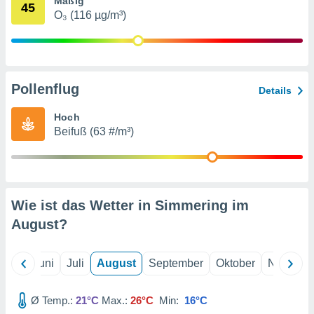
Mäßig
von
45
O₃ (116 µg/m³)
erte
verwendung
n zur
erter
Pollenflug
Details
rstellung
n zur
Hoch
ierung von
Beifuß (63 #/m³)
verwendung
n zur
erter
essung der
ung,
Wie ist das Wetter in Simmering im
er
August
?
ce von
analyse von
n durch
Mai
Juni
Juli
August
September
Oktober
Novembe
 oder
onen von
Ø Temp.:
21°C
Max.:
26°C
Min:
16°C
nen