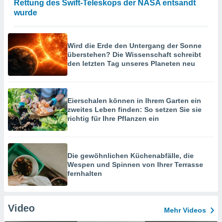
Rettung des Swift-Teleskops der NASA entsandt
wurde
Wird die Erde den Untergang der Sonne
überstehen? Die Wissenschaft schreibt
den letzten Tag unseres Planeten neu
Eierschalen können in Ihrem Garten ein
zweites Leben finden: So setzen Sie sie
richtig für Ihre Pflanzen ein
Die gewöhnlichen Küchenabfälle, die
Wespen und Spinnen von Ihrer Terrasse
fernhalten
Video
Mehr Videos