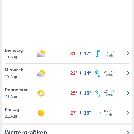
keine
r
analyse
nzeige von
der
erten
erwenden,
 nicht
Dienstag
15
-
37
31°
/
17°
erte
km/h
18. Aug
ehen
e können
Mittwoch
21
-
54
ation von
23°
/
14°
km/h
19. Aug
lehnen und
s
t auf
Donnerstag
17
-
44
25°
/
15°
site
km/h
20. Aug
 indem Sie
altfläche
Freitag
6
-
23
 klicken.
27°
/
13°
km/h
21. Aug
Zustimmung
wir und
Wettergrafiken
tner