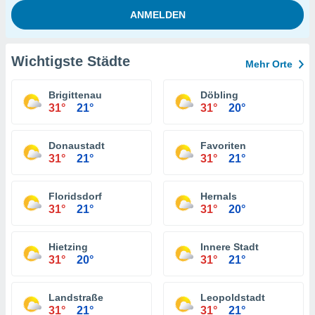
Wichtigste Städte
Mehr Orte
Brigittenau
Döbling
31°
21°
31°
20°
Donaustadt
Favoriten
31°
21°
31°
21°
Floridsdorf
Hernals
31°
21°
31°
20°
Hietzing
Innere Stadt
31°
20°
31°
21°
Landstraße
Leopoldstadt
31°
21°
31°
21°