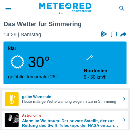
Das Wetter für Simmering
politik
14:29
Samstag
...
von
at) wurde
klar
uten
30°
m
llen, dass
estellten
Nordosten
nen von
gefühlte Temperatur 28°
9
30 km/h
tät sind.
 diese
er die
Optionen
gelbe Warnstufe
Heute mäßige Wetterwarnung wegen hitze in Simmering
 cookies
Astronomie
s adgang
Alarm im Weltraum: Der private Satellit, der zur
Rettung des Swift-Teleskops der NASA entsandt
gitale