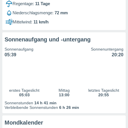
ntwicklung
Regentage:
11
Tage
serung der
Niederschlagsmenge:
72 mm
g
Mittelwind:
11 km/h
 Daten zur
n Inhalten.
Sonnenaufgang und -untergang
ten und
Sonnenaufgang
Sonnenuntergang
ion durch
05:39
20:20
on
,
erte
d Inhalte,
on
ung und der
ce von
erstes Tageslicht
Mittag
letztes Tageslicht
05:03
13:00
20:55
nforschung
Sonnenstunden
14 h 41 min
icklung
Verbleibende Sonnenstunden
6 h 26 min
serung von
.
Mondkalender
sere 1199