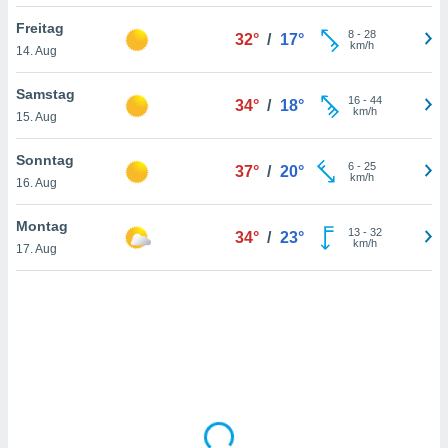
Freitag
8
-
28
32°
/
17°
km/h
14. Aug
IV,
kie-
Samstag
16
-
44
34°
/
18°
km/h
15. Aug
er
it der
Sonntag
6
-
25
37°
/
20°
n von
km/h
16. Aug
cht
den sind,
Montag
13
-
32
 weiterhin
34°
/
23°
km/h
17. Aug
 Website
t
 indem Sie
ieren. In
l werden
über
, dass wir
s
, die für die
auf der
twendig