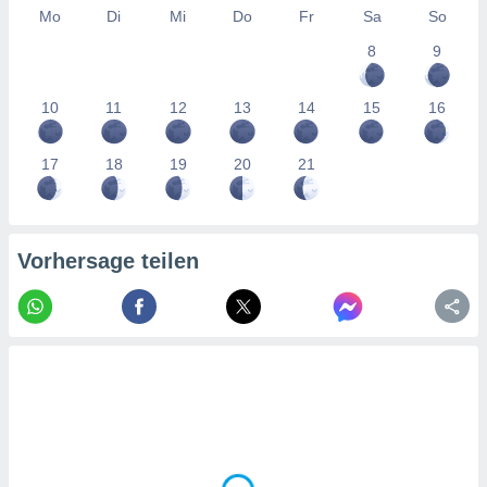
tner
Mo
Di
Mi
Do
Fr
Sa
So
8
9
10
11
12
13
14
15
16
17
18
19
20
21
Vorhersage teilen