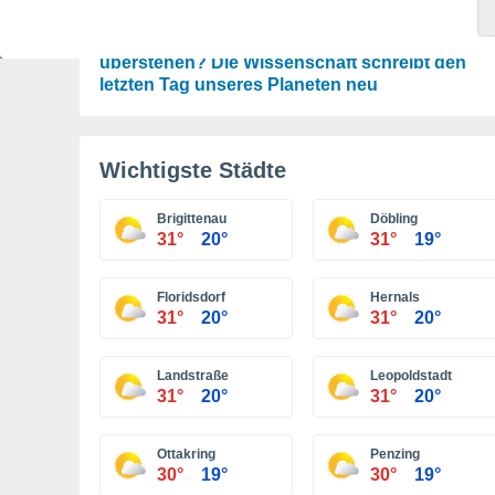
ASTRONOMIE
Wird die Erde den Untergang der Sonne
überstehen? Die Wissenschaft schreibt den
letzten Tag unseres Planeten neu
Wichtigste Städte
Brigittenau
Döbling
31°
20°
31°
19°
Floridsdorf
Hernals
31°
20°
31°
20°
Landstraße
Leopoldstadt
31°
20°
31°
20°
Ottakring
Penzing
30°
19°
30°
19°