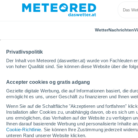
Wetter
Nachrichten
V
Privatlivspolitik
Der Inhalt von Meteored (daswetter.at) wurde von Fachleuten erst
von hoher Qualität sind. Sie können diese Website über die fol
Accepter cookies og gratis adgang
Home
Bundesland Wien
Gezielte digitale Werbung, die auf Informationen basiert, die 
ermöglicht es uns, unser Geschäft zu finanzieren und Ihnen weit
Wetter für das Bundes
Wenn Sie auf die Schaltfläche "Akzeptieren und fortfahren" kli
Installation aller Cookies zu, unabhängig davon, ob es sich um 
uns ermöglichen, das Verhalten auf der Website zu verfolgen und
Heute, 8. August
Tageswetter
Symbole
Ihnen darauf basierende Werbung und personalisierte Inhalte an
Cookie-Richtlinie
. Sie können Ihre Zustimmung jederzeit widerru
unteren Rand unserer Website klicken.