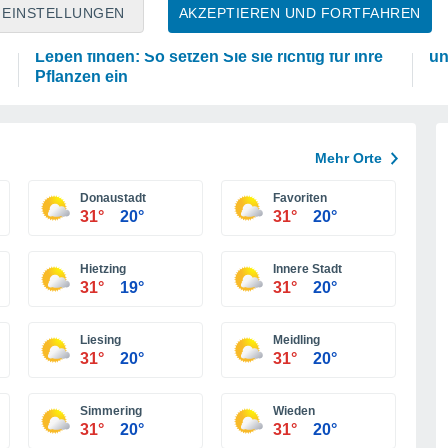
PFLANZEN
P
EINSTELLUNGEN
AKZEPTIEREN UND FORTFAHREN
Eierschalen können in Ihrem Garten ein zweites
Di
Leben finden: So setzen Sie sie richtig für Ihre
un
Pflanzen ein
Mehr Orte
Donaustadt
Favoriten
31°
20°
31°
20°
Hietzing
Innere Stadt
31°
19°
31°
20°
Liesing
Meidling
31°
20°
31°
20°
Simmering
Wieden
31°
20°
31°
20°