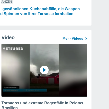
FLANZEN
e gewöhnlichen Küchenabfälle, die Wespen
d Spinnen von Ihrer Terrasse fernhalten
Video
Mehr Videos
Tornados und extreme Regenfälle in Pelotas,
Brasilien