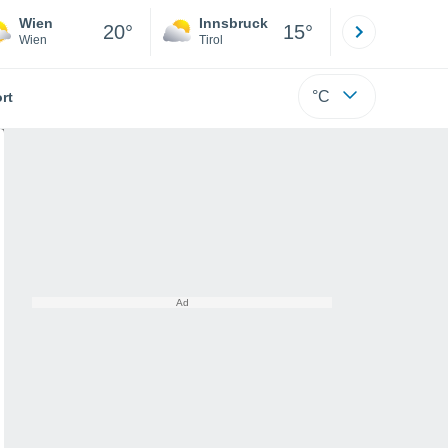
Wien
Innsbruck
Salzburg
20°
15°
Wien
Tirol
Salzburg
°C
rt