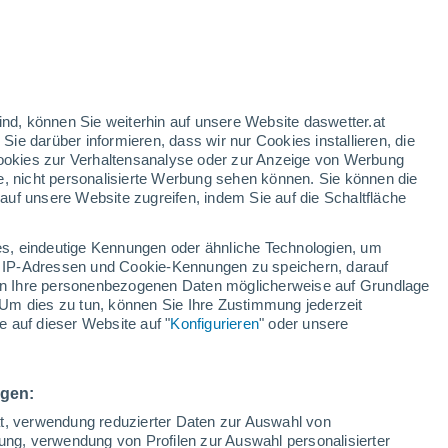
31°
31°
ind, können Sie weiterhin auf unsere Website daswetter.at
20°
19°
 Sie darüber informieren, dass wir nur Cookies installieren, die
Donaustadt
ling
 Cookies zur Verhaltensanalyse oder zur Anzeige von Werbung
e, nicht personalisierte Werbung sehen können. Sie können die
uf unsere Website zugreifen, indem Sie auf die Schaltfläche
s, eindeutige Kennungen oder ähnliche Technologien, um
 IP-Adressen und Cookie-Kennungen zu speichern, darauf
iten Ihre personenbezogenen Daten möglicherweise auf Grundlage
31°
Um dies zu tun, können Sie Ihre Zustimmung jederzeit
20°
Favoriten
 auf dieser Website auf "
Konfigurieren
" oder unsere
ngen:
ät, verwendung reduzierter Daten zur Auswahl von
bung, verwendung von Profilen zur Auswahl personalisierter