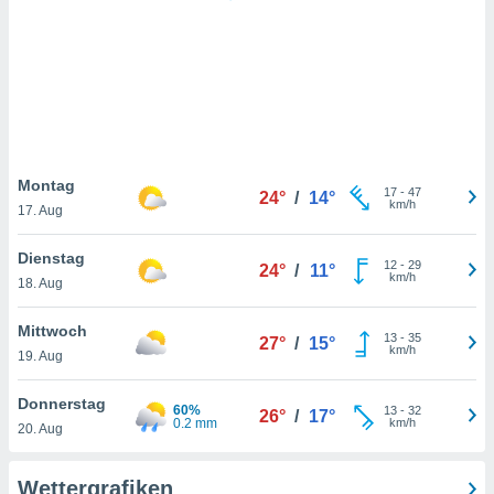
keine
r
analyse
nzeige von
der
erten
erwenden,
 nicht
Montag
17
-
47
24°
/
14°
erte
km/h
17. Aug
ehen
e können
Dienstag
12
-
29
ation von
24°
/
11°
km/h
18. Aug
lehnen und
s
t auf
Mittwoch
13
-
35
27°
/
15°
site
km/h
19. Aug
 indem Sie
altfläche
Donnerstag
60%
13
-
32
 klicken.
26°
/
17°
0.2 mm
km/h
20. Aug
Zustimmung
wir und
Wettergrafiken
tner