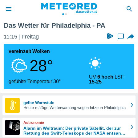
Das Wetter für Philadelphia - PA
politik
11:15
Freitag
...
von
at) wurde
vereinzelt Wolken
uten
28°
m
llen, dass
estellten
UV
6 hoch
LSF
nen von
gefühlte Temperatur 30°
15-25
tät sind.
 diese
er die
Optionen
gelbe Warnstufe
Heute mäßige Wetterwarnung wegen hitze in Philadelphia
 cookies
Astronomie
s adgang
Alarm im Weltraum: Der private Satellit, der zur
Rettung des Swift-Teleskops der NASA entsandt
gitale