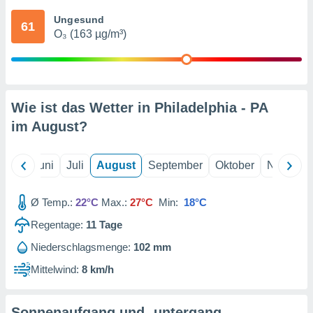
von
Ungesund
61
erte
O₃ (163 µg/m³)
verwendung
n zur
erter
rstellung
Wie ist das Wetter in Philadelphia - PA
n zur
ierung von
im
August
?
verwendung
n zur
Mai
Juni
Juli
August
September
Oktober
Novembe
erter
essung der
ung,
Ø Temp.:
22°C
Max.:
27°C
Min:
18°C
er
Regentage:
11
Tage
ce von
analyse von
Niederschlagsmenge:
102 mm
n durch
 oder
Mittelwind:
8 km/h
onen von
nen
Sonnenaufgang und -untergang