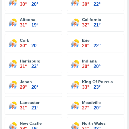
30°
20°
30°
22°
Altoona
California
31°
19°
32°
21°
Cork
Erie
30°
20°
26°
22°
Harrisburg
Indiana
31°
22°
30°
20°
Japan
King Of Prussia
29°
20°
33°
23°
Lancaster
Meadville
31°
21°
27°
20°
New Castle
North Wales
28°
19°
31°
22°