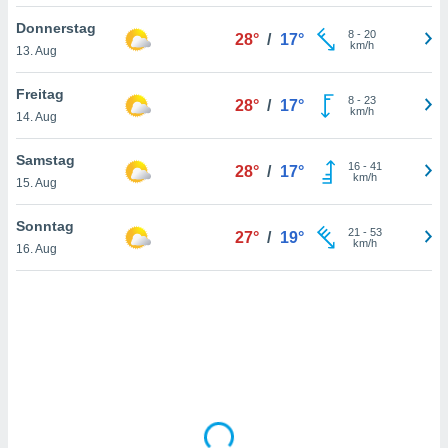
Donnerstag
8
-
20
28°
/
17°
km/h
13. Aug
IV,
kie-
Freitag
8
-
23
28°
/
17°
km/h
14. Aug
er
it der
Samstag
16
-
41
28°
/
17°
n von
km/h
15. Aug
cht
den sind,
Sonntag
21
-
53
 weiterhin
27°
/
19°
km/h
16. Aug
 Website
t
 indem Sie
ieren. In
l werden
über
, dass wir
s
, die für die
auf der
twendig