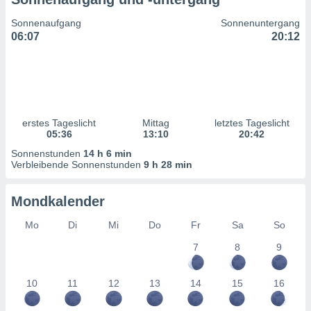
ntwicklung
serung der
Sonnenaufgang
Sonnenuntergang
06:07
20:12
g
 Daten zur
n Inhalten.
ten und
ion durch
erstes Tageslicht
Mittag
letztes Tageslicht
on
05:36
13:10
20:42
,
Sonnenstunden
14 h 6 min
erte
Verbleibende Sonnenstunden
9 h 28 min
d Inhalte,
on
Mondkalender
ung und der
ce von
Mo
Di
Mi
Do
Fr
Sa
So
nforschung
7
8
9
icklung
serung von
.
10
11
12
13
14
15
16
sere 1199