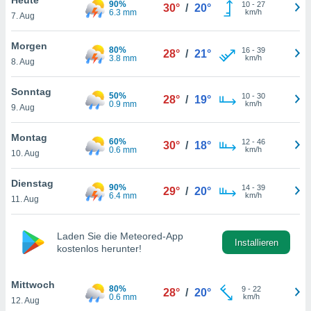
90%
okies oder
10
-
27
30°
/
20°
6.3 mm
km/h
7. Aug
 Partner
e es uns
n, das
Morgen
80%
16
-
39
28°
/
21°
uf der
3.8 mm
km/h
8. Aug
 verfolgen
lysieren
Sonntag
50%
10
-
30
28°
/
19°
0.9 mm
km/h
9. Aug
s Profil zu
um Ihnen
ierende
Montag
60%
12
-
46
30°
/
18°
nd
0.6 mm
km/h
10. Aug
erte Inhalte
. Weitere
Dienstag
90%
14
-
39
nen finden
29°
/
20°
6.4 mm
km/h
11. Aug
rer
tlinie
. Sie
e
Laden Sie die Meteored-App
 jederzeit
Installieren
kostenlos herunter!
, indem Sie
altfläche
stellungen
Mittwoch
80%
9
-
22
28°
/
20°
n Rand
0.6 mm
km/h
12. Aug
bsite