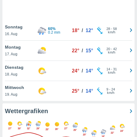
keine
r
analyse
nzeige von
Sonntag
der
60%
28
-
58
18°
/
12°
0.2 mm
km/h
erten
16. Aug
erwenden,
Montag
20
-
42
22°
/
15°
 nicht
km/h
17. Aug
erte
ehen
Dienstag
e können
14
-
31
24°
/
14°
km/h
ation von
18. Aug
lehnen und
s
Mittwoch
9
-
24
25°
/
14°
t auf
km/h
19. Aug
site
 indem Sie
altfläche
Wettergrafiken
 klicken.
Zustimmung
27°
30°
32°
29°
27°
wir und
26°
25°
25°
24°
22°
20°
tner
18°