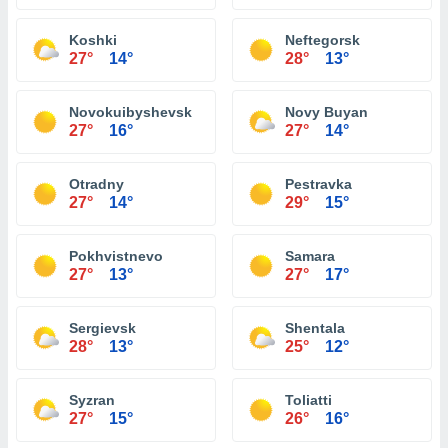
Koshki
Neftegorsk
27°
14°
28°
13°
Novokuibyshevsk
Novy Buyan
27°
16°
27°
14°
Otradny
Pestravka
27°
14°
29°
15°
Pokhvistnevo
Samara
27°
13°
27°
17°
Sergievsk
Shentala
28°
13°
25°
12°
Syzran
Toliatti
27°
15°
26°
16°