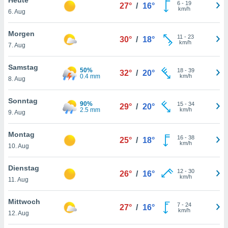
okies oder
6
-
19
27°
/
16°
km/h
6. Aug
 Partner
e es uns
n, das
Morgen
11
-
23
30°
/
18°
uf der
km/h
7. Aug
 verfolgen
lysieren
Samstag
50%
18
-
39
32°
/
20°
0.4 mm
km/h
8. Aug
s Profil zu
um Ihnen
ierende
Sonntag
90%
15
-
34
29°
/
20°
nd
2.5 mm
km/h
9. Aug
erte Inhalte
. Weitere
Montag
16
-
38
nen finden
25°
/
18°
km/h
10. Aug
rer
tlinie
. Sie
Dienstag
e
12
-
30
26°
/
16°
km/h
 jederzeit
11. Aug
, indem Sie
altfläche
Mittwoch
7
-
24
stellungen
27°
/
16°
km/h
12. Aug
n Rand
bsite