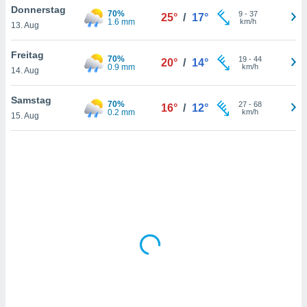
Donnerstag
70%
9
-
37
25°
/
17°
1.6 mm
km/h
13. Aug
IV,
Freitag
70%
19
-
44
20°
/
14°
kie-
0.9 mm
km/h
14. Aug
er
Samstag
70%
27
-
68
16°
/
12°
it der
0.2 mm
km/h
15. Aug
n von
cht
den sind,
 weiterhin
 Website
t
 indem Sie
ieren. In
l werden
über
, dass wir
s
, die für die
auf der
twendig