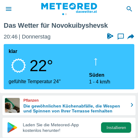
Das Wetter für Novokuibyshevsk
politik
20:46
Donnerstag
...
von
at) wurde
klar
uten
22°
m
llen, dass
estellten
Süden
nen von
gefühlte Temperatur 24°
1
4 km/h
tät sind.
 diese
er die
Pflanzen
Optionen
Die gewöhnlichen Küchenabfälle, die Wespen
und Spinnen von Ihrer Terrasse fernhalten
 cookies
Laden Sie die Meteored-App
s adgang
Installieren
kostenlos herunter!
gitale