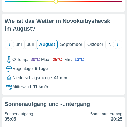
von
erte
verwendung
Wie ist das Wetter in Novokuibyshevsk
n zur
im
August
?
erter
rstellung
n zur
Mai
Juni
Juli
August
September
Oktober
Novembe
ierung von
verwendung
Ø Temp.:
20°C
Max.:
25°C
Min:
13°C
n zur
Regentage:
8
Tage
erter
essung der
Niederschlagsmenge:
41 mm
ung,
Mittelwind:
11 km/h
er
ce von
analyse von
n durch
Sonnenaufgang und -untergang
 oder
onen von
Sonnenaufgang
Sonnenuntergang
05:05
20:25
nen