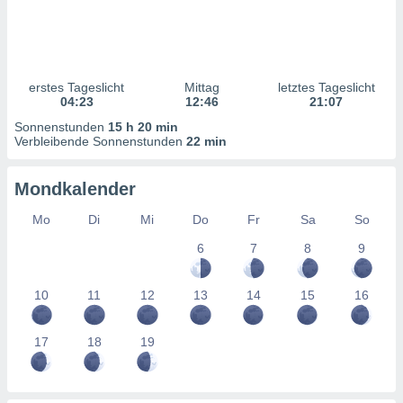
ntwicklung
serung der
g
 Daten zur
erstes Tageslicht
Mittag
letztes Tageslicht
n Inhalten.
04:23
12:46
21:07
Sonnenstunden
15 h 20 min
ten und
Verbleibende Sonnenstunden
22 min
ion durch
on
Mondkalender
,
erte
Mo
Di
Mi
Do
Fr
Sa
So
d Inhalte,
on
6
7
8
9
ung und der
ce von
10
11
12
13
14
15
16
nforschung
icklung
17
18
19
serung von
.
sere 1199