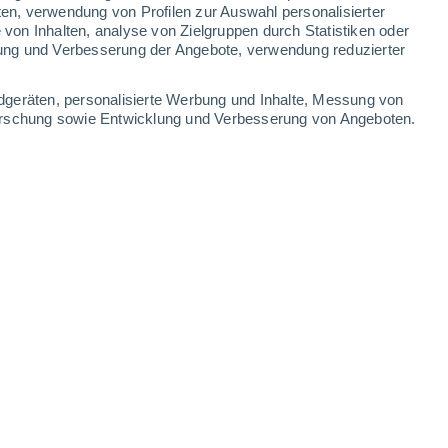
0.4 mm
0.3 mm
1.1 mm
ten, verwendung von Profilen zur Auswahl personalisierter
on Inhalten, analyse von Zielgruppen durch Statistiken oder
32°
/
19°
32°
/
20°
33°
/
21°
33°
/
20°
ung und Verbesserung der Angebote, verwendung reduzierter
-
30
km/h
12
-
36
km/h
12
-
36
km/h
9
-
32
km/h
dgeräten, personalisierte Werbung und Inhalte, Messung von
forschung sowie Entwicklung und Verbesserung von Angeboten.
t
Südwesten
2 niedrig
5
-
34 km/h
LSF:
nein
Nordwesten
1 niedrig
3
-
19 km/h
LSF:
nein
Westen
0 niedrig
5
-
16 km/h
LSF:
nein
en
Westen
0 niedrig
4
-
15 km/h
LSF:
nein