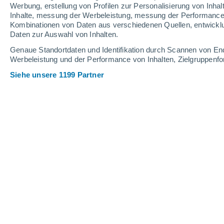
0.6 mm
1.4 mm
1.9 mm
Werbung, erstellung von Profilen zur Personalisierung von Inhal
Inhalte, messung der Werbeleistung, messung der Performance v
32°
/
21°
33°
/
20°
33°
/
20°
Kombinationen von Daten aus verschiedenen Quellen, entwickl
Daten zur Auswahl von Inhalten.
12
-
34
km/h
9
-
34
km/h
10
13
-
36
km/h
Genaue Standortdaten und Identifikation durch Scannen von En
Werbeleistung und der Performance von Inhalten, Zielgruppen
Siehe unsere 1199 Partner
Das Wetter für Nusco Heute
, 6. Augus
leichter Regen
50%
29°
17:00
0.3 mm
gefühlte T.
28°
leichter Regen
40%
28°
18:00
0.4 mm
gefühlte T.
28°
leichter Regen
30%
27°
19:00
0.2 mm
gefühlte T.
27°
vereinzelt Wolk
25°
20:00
gefühlte T.
26°