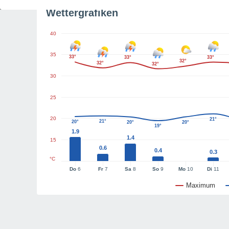
Wettergrafiken
40
35
33°
33°
33°
32°
32°
32°
30
25
20
21°
21°
20°
20°
20°
19°
1.9
1.4
15
0.6
0.4
0.3
°C
Do
6
Fr
7
Sa
8
So
9
Mo
10
Di
11
Maximum