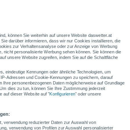
orangefarbene Warnstufe
Heute erhebliche Wetterwarnung
wegen hitze in Nusco
ind, können Sie weiterhin auf unsere Website daswetter.at
 Sie darüber informieren, dass wir nur Cookies installieren, die
 Cookies zur Verhaltensanalyse oder zur Anzeige von Werbung
e, nicht personalisierte Werbung sehen können. Sie können die
uf unsere Website zugreifen, indem Sie auf die Schaltfläche
n und
s, eindeutige Kennungen oder ähnliche Technologien, um
arte für Regen
Satelliten
Wettermodelle
 IP-Adressen und Cookie-Kennungen zu speichern, darauf
iten Ihre personenbezogenen Daten möglicherweise auf Grundlage
Um dies zu tun, können Sie Ihre Zustimmung jederzeit
 auf dieser Website auf "
Konfigurieren
" oder unsere
Sonntag
Montag
Dienstag
Mittwoch
9. Aug
10. Aug
11. Aug
12. Aug
ngen:
ät, verwendung reduzierter Daten zur Auswahl von
bung, verwendung von Profilen zur Auswahl personalisierter
60%
40%
40%