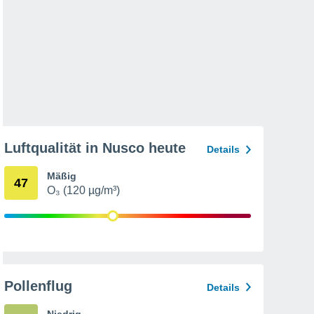
Luftqualität in Nusco heute
Details
Mäßig
47
O₃ (120 µg/m³)
Pollenflug
Details
Niedrig