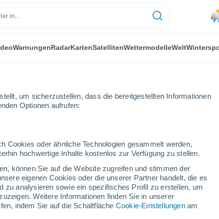
ideo
Warnungen
Radar
Karten
Satelliten
Wettermodelle
Welt
Winterspo
ellt, um sicherzustellen, dass die bereitgestellten Informationen
genden Optionen aufrufen:
durch Cookies oder ähnliche Technologien gesammelt werden,
erhin hochwertige Inhalte kostenlos zur Verfügung zu stellen.
cken, können Sie auf die Website zugreifen und stimmen der
unsere eigenen Cookies oder die unserer Partner handelt, die es
...
 zu analysieren sowie ein spezifisches Profil zu erstellen, um
zuzeigen. Weitere Informationen finden Sie in unserer
Stündlich
fen, indem Sie auf die Schaltfläche
Cookie-Einstellungen
am
Leichter Regen in den nächsten
Stunden