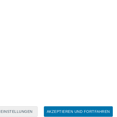
Mondkalender
Mo
Di
Mi
Do
Fr
Sa
So
6
7
8
9
10
11
12
13
14
15
16
17
18
19
EINSTELLUNGEN
AKZEPTIEREN UND FORTFAHREN