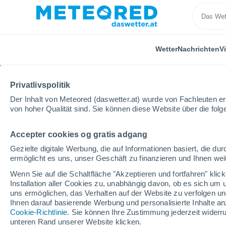
Wetter
Nachrichten
V
Privatlivspolitik
Der Inhalt von Meteored (daswetter.at) wurde von Fachleuten erst
von hoher Qualität sind. Sie können diese Website über die fol
Accepter cookies og gratis adgang
Home
Italien
Provinz Avellino
Nusco
Gezielte digitale Werbung, die auf Informationen basiert, die 
ermöglicht es uns, unser Geschäft zu finanzieren und Ihnen weit
Das Wetter für Nusco
Wenn Sie auf die Schaltfläche "Akzeptieren und fortfahren" kli
Installation aller Cookies zu, unabhängig davon, ob es sich um 
17:47
Donnerstag
uns ermöglichen, das Verhalten auf der Website zu verfolgen und
Ihnen darauf basierende Werbung und personalisierte Inhalte an
Cookie-Richtlinie
. Sie können Ihre Zustimmung jederzeit widerru
leichter Regen
unteren Rand unserer Website klicken.