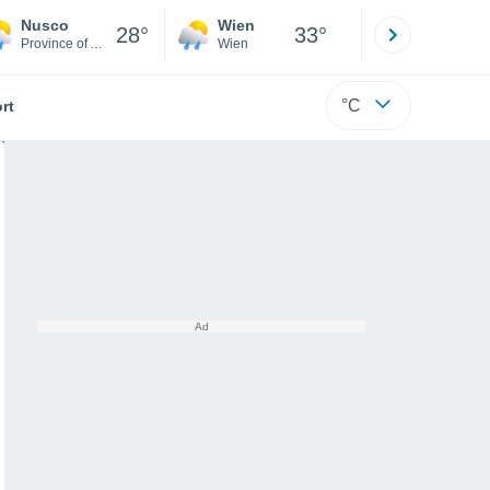
Nusco
Wien
Innsbruck
28°
33°
Province of Avellino
Wien
Tirol
°C
rt