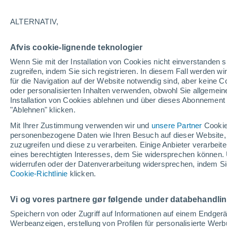
28°
ALTERNATIV,
40%
Afvis cookie-lignende teknologier
gefühlte Temperatur 28°
0.4 mm
Wenn Sie mit der Installation von Cookies nicht einverstanden s
zugreifen, indem Sie sich registrieren. In diesem Fall werden wir
für die Navigation auf der Website notwendig sind, aber keine
oder personalisierten Inhalten verwenden, obwohl Sie allgemein
Pflanzen
Installation von Cookies ablehnen und über dieses Abonnement a
Die gewöhnlichen Küchenabfälle, die Wespe
Spinnen von Ihrer Terrasse fernhalten
"Ablehnen" klicken.
Mit Ihrer Zustimmung verwenden wir und
unsere Partner
Cookie
Wetter 1 - 7 Tage
Regenradar
Aktuell
Vorhersagek
personenbezogene Daten wie Ihren Besuch auf dieser Website,
zuzugreifen und diese zu verarbeiten. Einige Anbieter verarbe
eines berechtigten Interesses, dem Sie widersprechen können. 
widerrufen oder der Datenverarbeitung widersprechen, indem Sie
Morgen
Samstag
Cookie-Richtlinie
Heute
klicken.
7. Aug
8. Aug
6. Aug
Vi og vores partnere gør følgende under databehandli
Speichern von oder Zugriff auf Informationen auf einem Endger
Werbeanzeigen, erstellung von Profilen für personalisierte Wer
70%
70%
70%