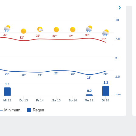
10
33°
33°
32°
32°
32°
32°
7.5
31°
5
20°
20°
20°
20°
19°
19°
2.5
18°
1.3
1.1
0.2
mm
Mi
12
Do
13
Fr
14
Sa
15
So
16
Mo
17
Di
18
Minimum
Regen