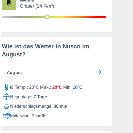
Gräser (14 #/m³)
Wie ist das Wetter in Nusco im
August
?
August
Ø Temp.:
23°C
Max.:
28°C
Min:
18°C
Regentage:
7
Tage
Niederschlagsmenge:
36 mm
Mittelwind:
7 km/h