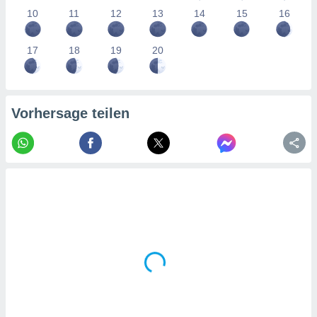
tner
10
11
12
13
14
15
16
17
18
19
20
Vorhersage teilen