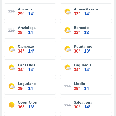
Amurrio
Arraia-Maeztu
29°
14°
32°
14°
Artziniega
Bernedo
28°
14°
33°
13°
Campezo
Kuartango
34°
14°
30°
13°
Labastida
Laguardia
34°
14°
34°
14°
Legutiano
Llodio
29°
14°
29°
14°
Oyón-Oion
Salvatierra
36°
16°
30°
14°