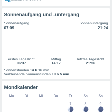
ntwicklung
serung der
Sonnenaufgang und -untergang
g
 Daten zur
Sonnenaufgang
Sonnenuntergang
n Inhalten.
07:09
21:24
ten und
ion durch
on
,
erte
erstes Tageslicht
Mittag
letztes Tageslicht
d Inhalte,
06:37
14:17
21:56
on
Sonnenstunden
14 h 16 min
ung und der
Verbleibende Sonnenstunden
10 h 5 min
ce von
nforschung
Mondkalender
icklung
serung von
Mo
Di
Mi
Do
Fr
Sa
So
.
7
8
9
sere 1199