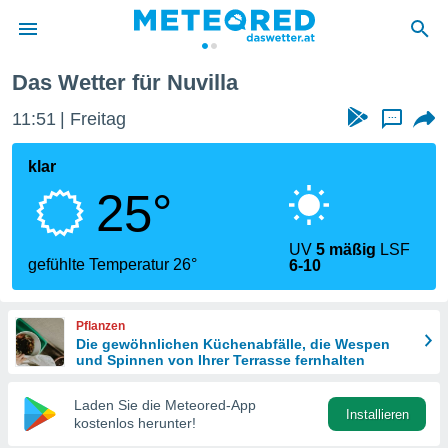
Das Wetter für Nuvilla
politik
11:51
Freitag
...
von
at) wurde
klar
uten
25°
m
llen, dass
estellten
UV
5 mäßig
LSF
nen von
gefühlte Temperatur 26°
6-10
tät sind.
 diese
er die
Pflanzen
Optionen
Die gewöhnlichen Küchenabfälle, die Wespen
und Spinnen von Ihrer Terrasse fernhalten
 cookies
Laden Sie die Meteored-App
s adgang
Installieren
kostenlos herunter!
gitale