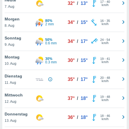
okies oder
17
-
40
32°
/
13°
km/h
7. Aug
 Partner
e es uns
n, das
Morgen
80%
16
-
35
34°
/
15°
uf der
2 mm
km/h
8. Aug
 verfolgen
lysieren
Sonntag
50%
24
-
54
34°
/
17°
0.6 mm
km/h
9. Aug
s Profil zu
um Ihnen
ierende
Montag
30%
19
-
41
30°
/
15°
nd
0.3 mm
km/h
10. Aug
erte Inhalte
. Weitere
Dienstag
20
-
48
nen finden
35°
/
17°
km/h
11. Aug
rer
tlinie
. Sie
Mittwoch
e
19
-
48
37°
/
18°
km/h
 jederzeit
12. Aug
, indem Sie
altfläche
Donnerstag
18
-
46
stellungen
36°
/
18°
km/h
13. Aug
n Rand
bsite