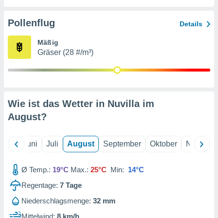
von
erte
Pollenflug
Details
verwendung
n zur
Mäßig
Gräser (28 #/m³)
erter
rstellung
n zur
ierung von
verwendung
Wie ist das Wetter in Nuvilla im
n zur
August
?
erter
essung der
ung,
Mai
Juni
Juli
August
September
Oktober
Novembe
er
ce von
analyse von
Ø Temp.:
19°C
Max.:
25°C
Min:
14°C
n durch
Regentage:
7
Tage
 oder
onen von
Niederschlagsmenge:
32 mm
nen
Mittelwind:
8 km/h